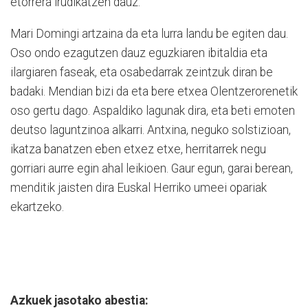
etorrera irudikatzen dauz.
Mari Domingi artzaina da eta lurra landu be egiten dau.
Oso ondo ezagutzen dauz eguzkiaren ibitaldia eta
ilargiaren faseak, eta osabedarrak zeintzuk diran be
badaki. Mendian bizi da eta bere etxea Olentzerorenetik
oso gertu dago. Aspaldiko lagunak dira, eta beti emoten
deutso laguntzinoa alkarri. Antxina, neguko solstizioan,
ikatza banatzen eben etxez etxe, herritarrek negu
gorriari aurre egin ahal leikioen. Gaur egun, garai berean,
menditik jaisten dira Euskal Herriko umeei opariak
ekartzeko.
Azkuek jasotako abestia: