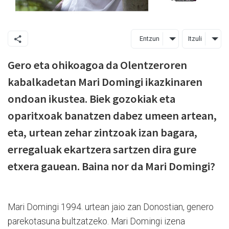
Entzun
Itzuli
Gero eta ohikoagoa da Olentzeroren
kabalkadetan Mari Domingi ikazkinaren
ondoan ikustea. Biek gozokiak eta
oparitxoak banatzen dabez umeen artean,
eta, urtean zehar zintzoak izan bagara,
erregaluak ekartzera sartzen dira gure
etxera gauean. Baina nor da Mari Domingi?
Mari Domingi 1994. urtean jaio zan Donostian, genero
parekotasuna bultzatzeko. Mari Domingi izena