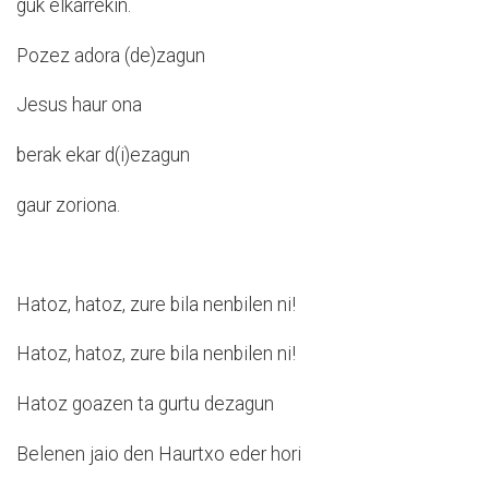
guk elkarrekin.
Pozez adora (de)zagun
Jesus haur ona
berak ekar d(i)ezagun
gaur zoriona.
Hatoz, hatoz, zure bila nenbilen ni!
Hatoz, hatoz, zure bila nenbilen ni!
Hatoz goazen ta gurtu dezagun
Belenen jaio den Haurtxo eder hori