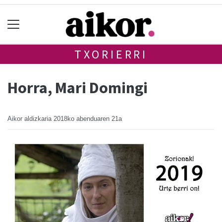
TXORIERRI
Horra, Mari Domingi
Aikor aldizkaria
2018ko abenduaren 21a