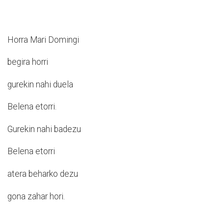
Horra Mari Domingi
begira horri
gurekin nahi duela
Belena etorri.
Gurekin nahi badezu
Belena etorri
atera beharko dezu
gona zahar hori.