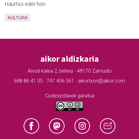
Haurtxo eder hori.
KULTURA
aikor aldizkaria
Aresti kalea 2, behea - 48170 Zamudio
688 86 41 35 · 747 406 561 · aikortxori@aikor.com
Codesyntaxek garatua