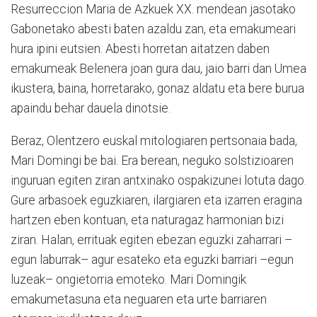
Resurreccion Maria de Azkuek XX. mendean jasotako
Gabonetako abesti baten azaldu zan, eta emakumeari
hura ipini eutsien. Abesti horretan aitatzen daben
emakumeak Belenera joan gura dau, jaio barri dan Umea
ikustera, baina, horretarako, gonaz aldatu eta bere burua
apaindu behar dauela dinotsie.
Beraz, Olentzero euskal mitologiaren pertsonaia bada,
Mari Domingi be bai. Era berean, neguko solstizioaren
inguruan egiten ziran antxinako ospakizunei lotuta dago.
Gure arbasoek eguzkiaren, ilargiaren eta izarren eragina
hartzen eben kontuan, eta naturagaz harmonian bizi
ziran. Halan, errituak egiten ebezan eguzki zaharrari –
egun laburrak– agur esateko eta eguzki barriari –egun
luzeak– ongietorria emoteko. Mari Domingik
emakumetasuna eta neguaren eta urte barriaren