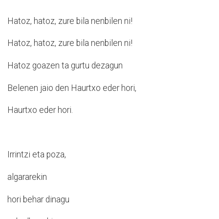
Hatoz, hatoz, zure bila nenbilen ni!
Hatoz, hatoz, zure bila nenbilen ni!
Hatoz goazen ta gurtu dezagun
Belenen jaio den Haurtxo eder hori,
Haurtxo eder hori.
Irrintzi eta poza,
algararekin
hori behar dinagu