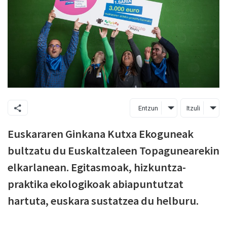
Entzun
Itzuli
Euskararen Ginkana Kutxa Ekoguneak
bultzatu du Euskaltzaleen Topagunearekin
elkarlanean. Egitasmoak, hizkuntza-
praktika ekologikoak abiapuntutzat
hartuta, euskara sustatzea du helburu.