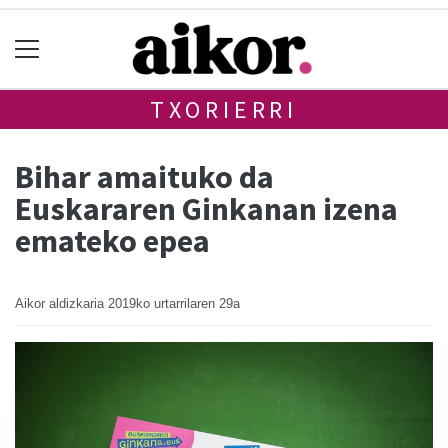
TXORIERRI
Bihar amaituko da
Euskararen Ginkanan izena
emateko epea
Aikor aldizkaria
2019ko urtarrilaren 29a