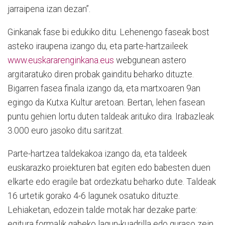
jarraipena izan dezan”.
Ginkanak fase bi edukiko ditu. Lehenengo faseak bost
asteko iraupena izango du, eta parte-hartzaileek
www.euskararenginkana.eus
webgunean astero
argitaratuko diren probak gainditu beharko dituzte.
Bigarren fasea finala izango da, eta martxoaren 9an
egingo da Kutxa Kultur aretoan. Bertan, lehen fasean
puntu gehien lortu duten taldeak arituko dira. Irabazleak
3.000 euro jasoko ditu saritzat.
Parte-hartzea taldekakoa izango da, eta taldeek
euskarazko proiekturen bat egiten edo babesten duen
elkarte edo eragile bat ordezkatu beharko dute. Taldeak
16 urtetik gorako 4-6 lagunek osatuko dituzte.
Lehiaketan, edozein talde motak har dezake parte:
egitura formalik gabeko lagun-kuadrilla edo guraso zein