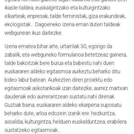
ikasle-taldea, euskalgintzako eta kulturgintzako
elkarteak, enpresak, talde feministak, giza erakundeak,
ekologistak… Dagoeneko izena eman duten taldeak
webgunean ikus daitezke.
Izena ematea bihar arte, urtarrilak 30, egongo da
zabalik, eta webguneko formularioa betetzeaz gainera,
talde bakoitzak bere burua eta babestu nahi duen
euskararen aldeko egitasmoa aurkeztu beharko ditu
bideo labur batean. Aurkezten diren proiektu edo
egitasmoak askotarikoak izan daitezke, aurrez martxan
daudenak edo aurrerantzean sustatu nahi direnak.
Guztiak baina, euskararen aldeko ekarpena suposatu
beharko dute, arloa edozein izanik ere: hezkuntza,
aisialdia, kulturgintza, helduen euskalduntzea, erabilera
sustatzeko egitasmoak...