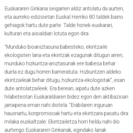
Euskararen Ginkana seigarren aldiz antolatu da aurten,
eta aurreko edizioetan Euskal Herriko 80 taldek baino
gehiagok hartu dute parte. Talde horiek euskarari,
kulturari eta aisialdiari lotuta egon dira.
“Munduko bioaniztasuna babesteko, ekintzaile
ekologisten lana eta ekintzak ezagunak ditugun arren,
munduko hizkuntza-aniztasunak ere babesa behar
duela ez dugu horren barneratuta. Hizkuntzen aldeko
ekintzaileak behar ditugu, hizkuntza-ekologistak”, esan
dute antolatzaileek. Era berean, aipatu dute azken
hilabeteotan Euskaraldiaren bidez egon den aktibazioari
jarraipena eman nahi diotela. “Erabilaren inguruan
hausnartu, konpromisoak hartu eta ekintzara pasatu dira
milaka euskaltzale. Ekintzailetza horri heldu nahi dio
aurtengo Euskararen Ginkanak, egindako lanak