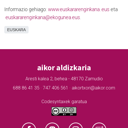
Informazio gehiago:
www.euskararenginkana..eus
eta
euskararenginkana@ekogunea.eus
.
EUSKARA
aikor aldizkaria
Aresti kalea 2, behea - 48170 Zamudio
688 86 41 35 · 747 406 561 · aikortxori@aikor.com
Codesyntaxek garatua