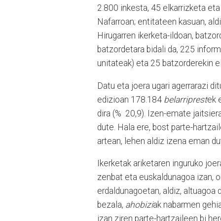
2.800 inkesta, 45 elkarrizketa et
Nafarroan; entitateen kasuan, aldi
Hirugarren ikerketa-ildoan, batzo
batzordetara bidali da, 225 infor
unitateak) eta 25 batzorderekin e
Datu eta joera ugari agerrarazi d
edizioan 178.184
belarriprest
ek 
dira (% 20,9). Izen-emate jaits
dute. Hala ere, bost parte-hartzai
artean, lehen aldiz izena eman du
Ikerketak ariketaren inguruko joer
zenbat eta euskaldunagoa izan, o
erdaldunagoetan, aldiz, altuagoa 
bezala,
ahobizi
ak nabarmen gehia
izan ziren parte-hartzaileen bi he