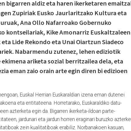
en bigarren aldiz eta haren ikerketaren emaitza
ngen Zupiriak Eusko Jaurlaritzako Kultura eta
lburuak, Ana Ollo Nafarroako Gobernuko
o kontseilariak, Kike Amonarriz Euskaltzaleen
eta Lide Rekondo eta Unai Oiartzun Siadeco
ariek. Nabarmendu zutenez, lehen ediziotik
 ekimena ariketa sozial berritzailea dela, eta
zia eman zaio orain arte egin diren bi edizioen
henengoan, Euskal Herrian Euskaraldian izena eman dutenei
akoena eta entitateena. Horretarako, Euskaraldiko datu-
leen azterketa egin da. Bigarren ikerketa-ildoan parte-
tateen, jardunari eta jardun horren eraginari buruzko azterk
itatiboak zein kualitatiboak erabiliz. Norbanakoen kasuan,