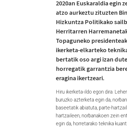
2020an Euskaraldia egin z
atzo aurkeztu zituzten Bi
Hizkuntza Politikako sai
Herritarren Harremanetak
Topaguneko presidenteak 
ikerketa-elkarteko teknik
bertatik oso argi izan dute
horregatik garrantzia bere
eragina ikertzeari.
Hiru ikerketa-ildo egon dira. Le
buruzko azterketa egin da, norban
baseetatik abiatuta, parte-hartzai
hartzaileen, norbanakoen zein enti
egin da, horretarako teknika kuant