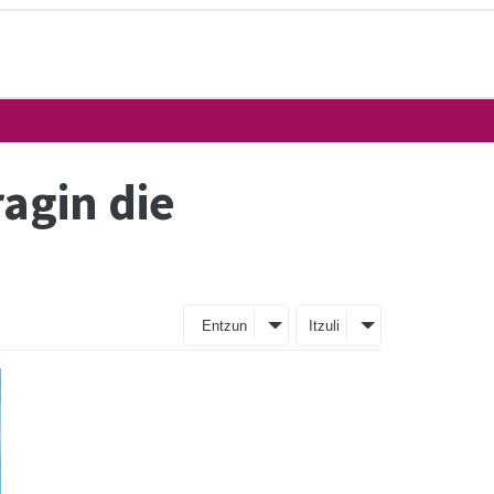
ragin die
Entzun
Itzuli