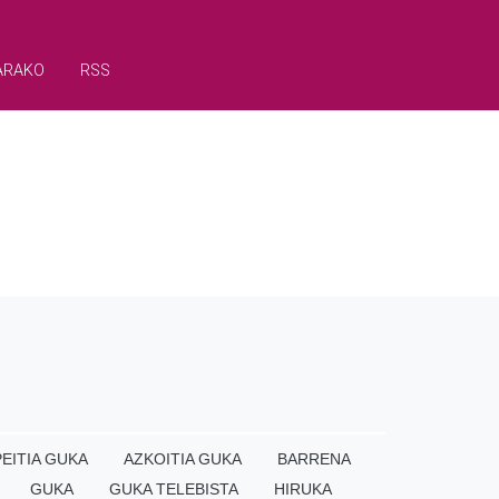
ARAKO
RSS
EITIA GUKA
AZKOITIA GUKA
BARRENA
GUKA
GUKA TELEBISTA
HIRUKA