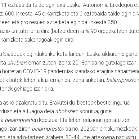
a 11 eztabaida-talde egin dira Euskal Autonomia Erkidegoa e
z, 600 inkesta, 45 elkarrizketa eta 6 eztabaida-talde egin dir
rdeen eta prozesuen azterketa egin da: inkesta 350
mazio-unitate lortu dira (batzordeen ia % 90 ordezkatzen dut
lkarrizketa sakonagoak egin dira.
itu Siadecok egindako ikerketa-lanean. Euskaraldiaren bigarre
eta
ahobizi
k eman zuten izena; 2018an baino gutxiago izan
iera horretan COVID-19 pandemiak izandako eragina nabarmen
letik batek lehen aldiz eman du izena ariketan;
belarriprest
e
tenak gehiago izan dira.
a asko azaleratu ditu. Erakutsi du, besteak beste, ingurua
rduan eta altuagoa dela
ahobizi
en kopurua; gune
da
belarriprest
en kopurua. Eta lehen edizioan gertatu zen
go izan ziren
belarriprest
ak baino. 2020an emakumezkoak
ren, eta adin-tarteen arabera, 30-44 urte artekoena nagusitu