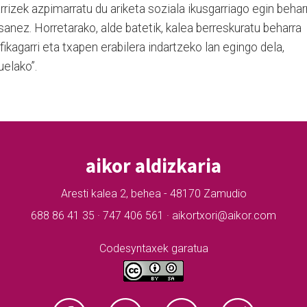
rizek azpimarratu du ariketa soziala ikusgarriago egin behar
sanez. Horretarako, alde batetik, kalea berreskuratu beharra
ifikagarri eta txapen erabilera indartzeko lan egingo dela,
uelako”.
aikor aldizkaria
Aresti kalea 2, behea - 48170 Zamudio
688 86 41 35 · 747 406 561 · aikortxori@aikor.com
Codesyntaxek garatua