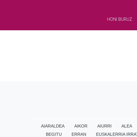
HONI BURUZ
AIARALDEA
AIKOR
AIURRI
ALEA
BEGITU
ERRAN
EUSKALERRIA IRRA