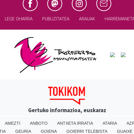
LEGE OHARRA
PUBLIZITATEA
ARAUAK
HARREMANET
Gertuko informazioa, euskaraz
AMEZTI
ANBOTO
ANTXETA IRRATIA
ATARIA
AZP
TIA
GEURIA
GOIENA
GOIERRI TELEBISTA
GUAIXE