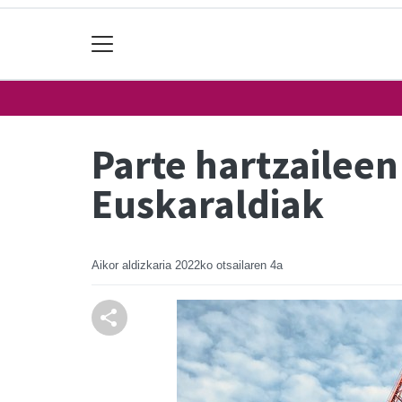
Parte hartzaileen
Euskaraldiak
Aikor aldizkaria
2022ko otsailaren 4a