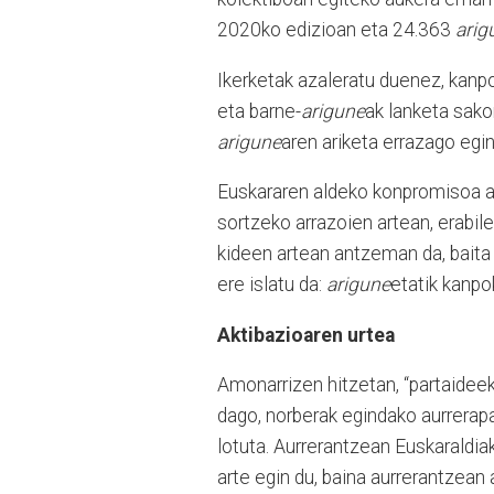
2020ko edizioan eta 24.363
arig
Ikerketak azaleratu duenez, kanp
eta barne-
arigune
ak lanketa sako
arigune
aren ariketa errazago egin
Euskararen aldeko konpromisoa ad
sortzeko arrazoien artean, erabil
kideen artean antzeman da, baita 
ere islatu da:
arigune
etatik kanpo
Aktibazioaren urtea
Amonarrizen hitzetan, “partaideek
dago, norberak egindako aurrerapa
lotuta. Aurrerantzean Euskaraldiak
arte egin du, baina aurrerantzean