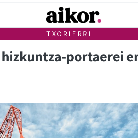
TXORIERRI
 hizkuntza-portaerei e