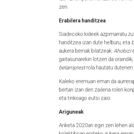
zen.
Erabilera handitzea
Siadecoko kideek azpimarratu zut
handitzea izan dute helburu, eta
b
aukera berriak bilatzeak.
Ahobizi
gaitasunarekin lotzen da oraindik
belarriprest
rola hautatu dutenen 
Kaleko eremuan eman da aurrerapa
bertan izan den zailena rolen ko
eta tinkoago eutsi zaio.
Ariguneak
Ariketa 2020an egin zen lehen ald
kolektiboan egiteko aukera eman z