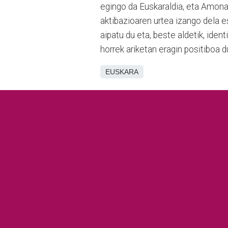
egingo da Euskaraldia, eta Amonar
aktibazioaren urtea izango dela e
aipatu du eta, beste aldetik, ident
horrek ariketan eragin positiboa d
EUSKARA