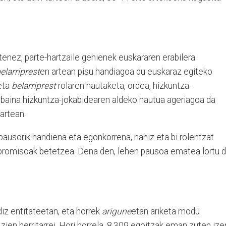
enez, parte-hartzaile gehienek euskararen erabilera
elarriprest
en artean pisu handiagoa du euskaraz egiteko
eta
belarriprest
rolaren hautaketa, ordea, hizkuntza-
, baina hizkuntza-jokabidearen aldeko hautua ageriagoa da
artean.
usorik handiena eta egonkorrena, nahiz eta bi rolentzat
npromisoak betetzea. Dena den, lehen pausoa ematea lortu d
iz entitateetan, eta horrek
arigune
etan ariketa modu
ien herritarrei. Hori horrela, 8.309 egoitzak eman zuten ize