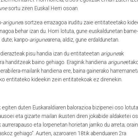
une
sortu ziren Euskal Herri osoan.
o-
arigune
a sortzea errazagoa iruditu zaie entitateetako kidee
nagoa behar izan du. Horri lotuta, gune euskaldunetan barne
 dute; kanpo-
arigune
arena, aldiz, gune erdaldunetan.
ierazteak pisu handia izan du entitateetan
arigune
ak
era handitzeak baino gehiago. Eraginik handiena
arigune
etak
erabilera-mailarik handiena ere, baina gainerako harremanet
ko entitateko kideekin zein entitatekoak ez direnekin.
 egiten duten Euskaraldiaren balorazioa bizipenei oso lotut
usoei eta gizarte mailan ikusten diren jokabide aldaketei o
 aurrerapauso eta lorpenetan horietan jarriko du arreta; orain
 askoz gehiago”. Aurten, azaroaren 18tik abenduaren 2ra