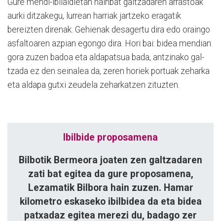
Gure mendi-ibilaldietan hainbat gal­tzadaren arrastoak
aurki ditzakegu, lu­rrean harriak jartzeko eragatik
bereizten direnak. Gehienak desagertu dira edo orain­go
asfaltoaren azpian egongo dira. Hori bai: bidea mendian
gora zuzen ba­doa eta aldapatsua bada, antzinako gal­
tzada ez den seinalea da, zeren horiek portuak zeharka
eta aldapa gutxi zeudela zeharkatzen zituzten.
Ibilbide proposamena
Bilbotik Bermeora joaten zen gal­tzadaren
zati bat egitea da gure pro­posamena,
Lezamatik Bilbora hain zu­zen. Hamar
kilometro eskaseko ibilbidea da eta bidea
patxadaz egitea merezi du, badago zer