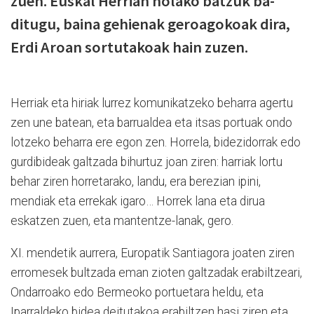
zuen. Euskal Herrian holako batzuk ba­
ditugu, baina gehienak geroagokoak di­ra,
Erdi Aroan sortutakoak hain zuzen.
Herriak eta hiriak lurrez komu­ni­ka­tzeko beharra agertu
zen une batean, eta barrualdea eta itsas portuak ondo
lotzeko beharra ere egon zen. Horrela, bidezidorrak edo
gurdibideak galtzada bihurtuz joan ziren: harriak lortu
behar ziren horretarako, landu, era berezian ipini,
mendiak eta errekak igaro… Ho­rrek lana eta dirua
eskatzen zuen, eta man­tentze-lanak, gero.
XI. mendetik aurrera, Europatik San­tia­go­ra joaten ziren
erromesek bul­tza­da eman zioten galtzadak era­bi­ltzeari,
Ondarroako edo Bermeoko por­tuetara hel­du, eta
Iparraldeko bidea dei­tutakoa erabiltzen hasi ziren eta.