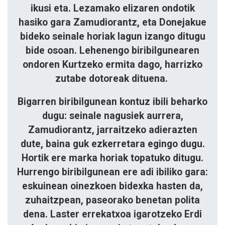
ikusi eta. Lezamako elizaren ondotik
hasiko gara Zamudiorantz, eta Donejakue
bideko seinale horiak lagun izango ditugu
bide osoan. Lehenengo biribilgunearen
ondoren Kurtzeko er­mi­ta dago, harrizko
zutabe dotoreak di­tuena.
Bigarren biribilgunean kontuz ibili beharko
dugu: seinale nagusiek aurrera,
Zamudiorantz, jarraitzeko adierazten
dute, baina guk ezkerretara egingo dugu.
Hortik ere marka horiak topatuko ditugu.
Hurrengo biribilgunean ere adi ibiliko gara:
eskuinean oinezkoen bi­dexka hasten da,
zuhaitzpean, pa­seo­rako benetan polita
dena. Laster errekatxoa igarotzeko Erdi