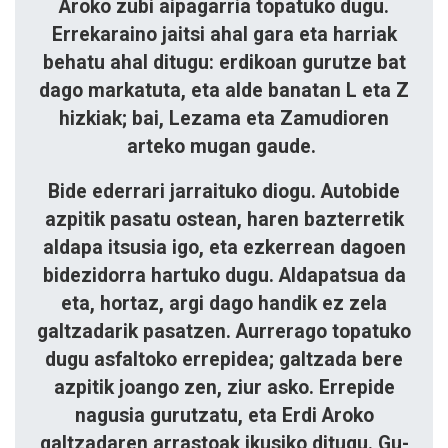
Aroko zubi aipagarria topatuko dugu.
Errekaraino jaitsi ahal gara eta harriak
behatu ahal ditugu: erdikoan gurutze bat
dago mar­katuta, eta alde banatan L eta Z
hizkiak; bai, Lezama eta Zamudioren
arteko mugan gaude.
Bide ederrari jarraituko diogu. Autobi­de
azpitik pasatu ostean, haren bazterretik
aldapa itsusia igo, eta ezkerrean dagoen
bidezidorra hartuko dugu. Aldapatsua da
eta, hortaz, argi dago handik ez ze­la
galtzadarik pasatzen. Aurrerago to­pa­tuko
dugu asfaltoko errepidea; gal­tzada bere
azpitik joango zen, ziur asko. Errepide
nagusia gurutzatu, eta Erdi Aro­ko
galtzadaren arrastoak ikusiko ditugu. Gu­