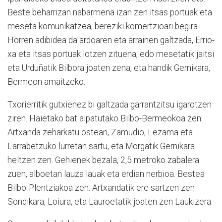
Bes­te beharrizan nabarmena izan zen itsas portuak eta
meseta komunikatzea, bereziki ko­mer­tzioari begira.
Horren adi­bidea da ar­doaren eta arrainen galtzada, Errio­
xa eta itsas portuak lotzen zituena, edo mesetatik jaitsi
eta Urduñatik Bilbora joaten zena, eta handik Gernikara,
Ber­meon amaitzeko.
Txorierritik gutxienez bi galtzada ga­rrantzitsu igarotzen
ziren. Haietako bat aipatutako Bilbo-Bermeokoa zen:
Ar­txanda zeharkatu ostean, Zamudio, Le­zama eta
Larrabetzuko lurretan sartu, eta Morgatik Gernikara
heltzen zen. Gehienek bezala, 2,5 metroko zabalera
zuen, al­boe­tan lauza lauak eta erdian nerbioa. Bes­tea
Bilbo-Plentziakoa zen: Artxandatik ere sartzen zen
Sondikara, Loiura, eta Lau­ro­e­tatik joaten zen Laukizera.