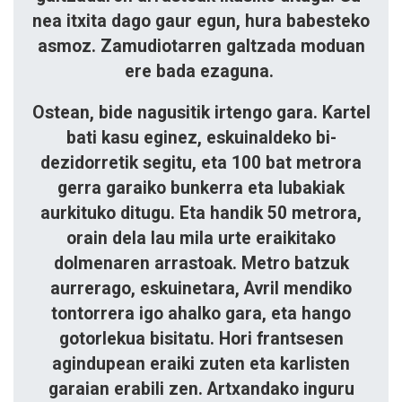
nea itxita dago gaur egun, hura babesteko
asmoz. Zamudiotarren galtzada moduan
ere bada ezaguna.
Ostean, bide nagusitik irtengo gara. Kartel
bati kasu eginez, eskuinaldeko bi­
dezidorretik segitu, eta 100 bat me­trora
gerra garaiko bunkerra eta lu­bakiak
aurkituko ditugu. Eta handik 50 metrora,
orain dela lau mila urte eraikitako
dolmenaren arrastoak. Me­tro batzuk
aurrerago, eskuinetara, Avril mendiko
tontorrera igo ahalko ga­ra, eta hango
gotorlekua bisitatu. Hori frantsesen
agindupean eraiki zu­ten eta karlisten
garaian erabili zen. Artxandako inguru