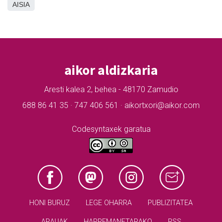
AISIA
aikor aldizkaria
Aresti kalea 2, behea - 48170 Zamudio
688 86 41 35 · 747 406 561 · aikortxori@aikor.com
Codesyntaxek garatua
HONI BURUZ
LEGE OHARRA
PUBLIZITATEA
ARAUAK
HARREMANETARAKO
RSS