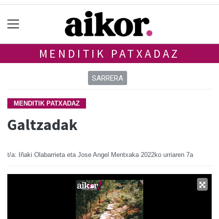
MENDITIK PATXADAZ
SARRERA
MENDITIK PATXADAZ
Galtzadak
t/a: Iñaki Olabarrieta eta Jose Angel Mentxaka
2022ko urriaren 7a