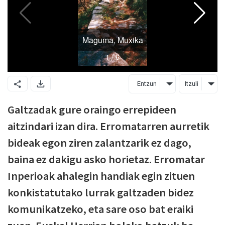
Entzun
Itzuli
Galtzadak gure oraingo errepideen
aitzindari izan dira. Erromatarren aurretik
bideak egon ziren zalantzarik ez dago,
baina ez dakigu asko horietaz. Erromatar
Inperioak ahalegin handiak egin zituen
konkistatutako lurrak galtzaden bidez
komunikatzeko, eta sare oso bat eraiki