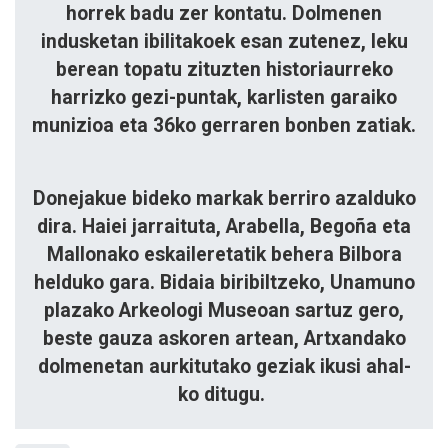
horrek badu zer kontatu. Dolmenen
indusketan ibi­litakoek esan zutenez, leku
berean topatu zituzten historiaurreko
harrizko gezi-puntak, karlisten garaiko
munizioa eta 36ko gerraren bonben zatiak.
Donejakue bideko markak berriro azalduko
dira. Haiei jarraituta, Arabella, Begoña eta
Mallonako eskaileretatik behera Bilbora
helduko gara. Bidaia bi­ribiltzeko, Unamuno
plazako Arkeo­lo­gi Museoan sartuz gero,
beste gau­za askoren artean, Artxandako
dol­menetan aurkitutako geziak ikusi ahal­
ko ditugu.