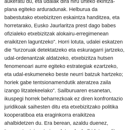
aukeratu du, eta udalak dira hiru urteko ekintza-
plana egiteko arduradunak. Helburua da
babestutako etxebizitzen eskaintza handitzea, eta
horretarako, Eusko Jaurlaritza prest dago babes
ofizialeko etxebizitzak alokairu-erregimenean
eraikitzen laguntzeko”. Horri lotuta, udalei eskatzen
die “lurzoruak detektatzeko eta eskuragarri jartzeko,
udal-ordenantzak aldatzeko, etxebizitza hutsen
fenomenoari aurre egiteko estrategiak ezartzeko,
eta udal-eskumeneko beste neurri batzuk hartzeko;
horiek gabe tentsionamendutik ateratzea zaila
izango litzatekeelako”. Sailburuaren esanetan,
ikuspegi horrek beharrezkoak ez diren konfrontazio
juridikoak saihesten ditu eta etxebizitzako politika
kooperatiboa eta eraginkorra eraikitzea
ahalbidetzen du. Era berean, azaldu duenez,