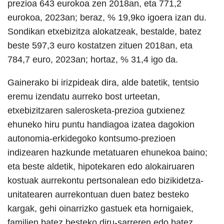
prezioa 643 eurokoa zen 2018an, eta 771,2
eurokoa, 2023an; beraz, % 19,9ko igoera izan du.
Sondikan etxebizitza alokatzeak, bestalde, batez
beste 597,3 euro kostatzen zituen 2018an, eta
784,7 euro, 2023an; hortaz, % 31,4 igo da.
Gainerako bi irizpideak dira, alde batetik, tentsio
eremu izendatu aurreko bost urteetan,
etxebizitzaren salerosketa-prezioa gutxienez
ehuneko hiru puntu handiagoa izatea dagokion
autonomia-erkidegoko kontsumo-prezioen
indizearen hazkunde metatuaren ehunekoa baino;
eta beste aldetik, hipotekaren edo alokairuaren
kostuak aurrekontu pertsonalean edo bizikidetza-
unitatearen aurrekontuan duen batez besteko
kargak, gehi oinarrizko gastuek eta hornigaiek,
familien batez besteko diru-sarreren edo batez