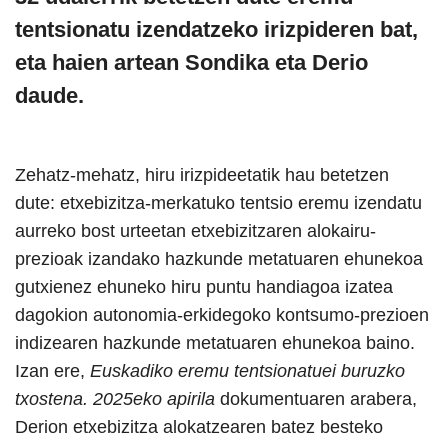
tentsionatu izendatzeko irizpideren bat,
eta haien artean Sondika eta Derio
daude.
Zehatz-mehatz, hiru irizpideetatik hau betetzen
dute: etxebizitza-merkatuko tentsio eremu izendatu
aurreko bost urteetan etxebizitzaren alokairu-
prezioak izandako hazkunde metatuaren ehunekoa
gutxienez ehuneko hiru puntu handiagoa izatea
dagokion autonomia-erkidegoko kontsumo-prezioen
indizearen hazkunde metatuaren ehunekoa baino.
Izan ere,
Euskadiko eremu tentsionatuei buruzko
txostena. 2025eko apirila
dokumentuaren arabera,
Derion etxebizitza alokatzearen batez besteko