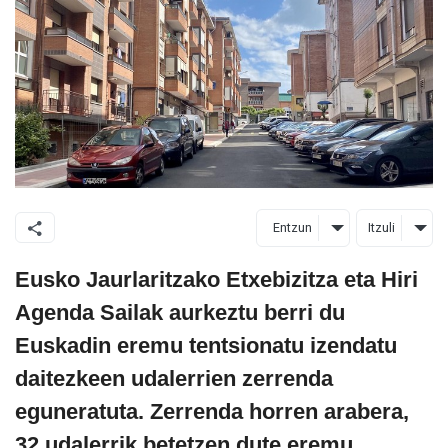
Entzun
Itzuli
Eusko Jaurlaritzako Etxebizitza eta Hiri
Agenda Sailak aurkeztu berri du
Euskadin eremu tentsionatu izendatu
daitezkeen udalerrien zerrenda
eguneratuta. Zerrenda horren arabera,
32 udalerrik betetzen dute eremu