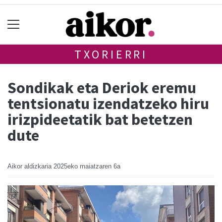
TXORIERRI
Sondikak eta Deriok eremu
tentsionatu izendatzeko hiru
irizpideetatik bat betetzen
dute
Aikor aldizkaria
2025eko maiatzaren 6a