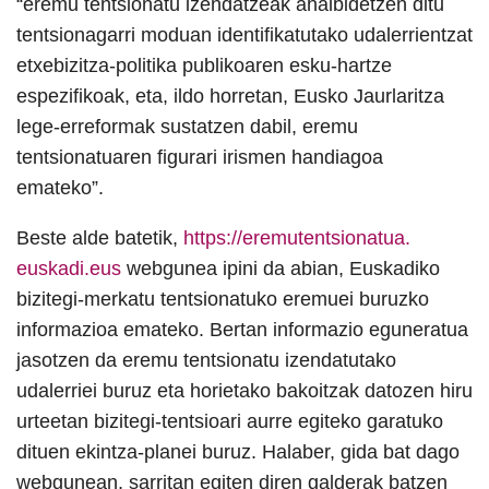
“eremu tentsionatu izendatzeak ahalbidetzen ditu
tentsionagarri moduan identifikatutako udalerrientzat
etxebizitza-politika publikoaren esku-hartze
espezifikoak, eta, ildo horretan, Eusko Jaurlaritza
lege-erreformak sustatzen dabil, eremu
tentsionatuaren figurari irismen handiagoa
emateko”.
Beste alde batetik,
https://eremutentsionatua.
euskadi.eus
webgunea ipini da abian, Euskadiko
bizitegi-merkatu tentsionatuko eremuei buruzko
informazioa emateko. Bertan informazio eguneratua
jasotzen da eremu tentsionatu izendatutako
udalerriei buruz eta horietako bakoitzak datozen hiru
urteetan bizitegi-tentsioari aurre egiteko garatuko
dituen ekintza-planei buruz. Halaber, gida bat dago
webgunean, sarritan egiten diren galderak batzen