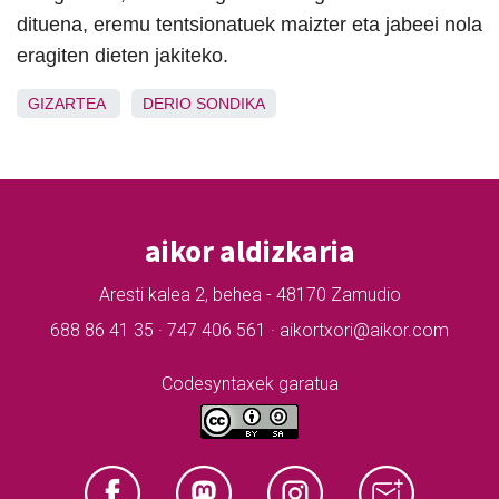
dituena, eremu tentsionatuek maizter eta jabeei nola
eragiten dieten jakiteko.
GIZARTEA
DERIO
SONDIKA
aikor aldizkaria
Aresti kalea 2, behea - 48170 Zamudio
688 86 41 35 · 747 406 561 · aikortxori@aikor.com
Codesyntaxek garatua