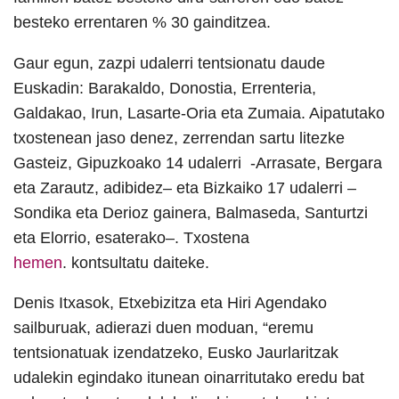
besteko errentaren % 30 gainditzea.
Gaur egun, zazpi udalerri tentsionatu daude
Euskadin: Barakaldo, Donostia, Errenteria,
Galdakao, Irun, Lasarte-Oria eta Zumaia. Aipatutako
txostenean jaso denez, zerrendan sartu litezke
Gasteiz, Gipuzkoako 14 udalerri -Arrasate, Bergara
eta Zarautz, adibidez– eta Bizkaiko 17 udalerri –
Sondika eta Derioz gainera, Balmaseda, Santurtzi
eta Elorrio, esaterako–. Txostena
hemen
.
kontsultatu daiteke.
Denis Itxasok, Etxebizitza eta Hiri Agendako
sailburuak, adierazi duen moduan, “eremu
tentsionatuak izendatzeko, Eusko Jaurlaritzak
udalekin egindako itunean oinarritutako eredu bat