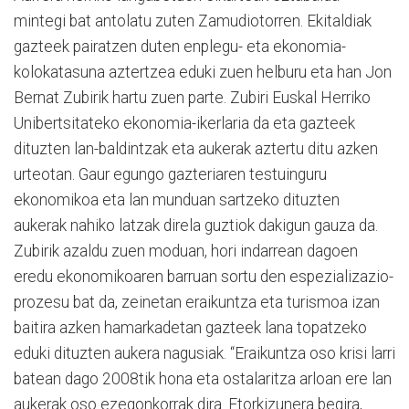
mintegi bat antolatu zuten Zamudiotorren. Ekitaldiak
gazteek pairatzen duten enplegu- eta ekonomia-
kolokatasuna aztertzea eduki zuen helburu eta han Jon
Bernat Zubirik hartu zuen parte. Zubiri Euskal Herriko
Unibertsitateko ekonomia-ikerlaria da eta gazteek
dituzten lan-baldintzak eta aukerak aztertu ditu azken
urteotan. Gaur egungo gazteriaren testuinguru
ekonomikoa eta lan munduan sartzeko dituzten
aukerak nahiko latzak direla guztiok dakigun gauza da.
Zubirik azaldu zuen moduan, hori indarrean dagoen
eredu ekonomikoaren barruan sortu den espezializazio-
prozesu bat da, zeinetan eraikuntza eta turismoa izan
baitira azken hamarkadetan gazteek lana topatzeko
eduki dituzten aukera nagusiak. “Eraikuntza oso krisi larri
batean dago 2008tik hona eta ostalaritza arloan ere lan
aukerak oso ezegonkorrak dira. Etorkizunera begira,