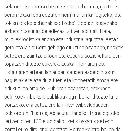
sektore ekonomiko berriak sortu behar dira, gazteek
beren lekua topa dezaten herri mailan lan egiteko, eta
tokian tokiko beharrak asetzeko”. Sexuen araberako
ezberdintasunak be adierazi zituen adituak. Hala,
mutilek logistika arloan eta industria laguntzaileetan
gero eta lan aukera gehiago dituzten bitartean, neskek
batez ere zaintza arloan eta esparru soziokulturalean
topatzen dituzte aukerak. Euskal Herriaren eta
Estatuaren artean lan arloan dauden ezberdintasun
nagusiak ere azaldu zituen eta kooperatibismoa ere
eduki zuen hizpide. Zubiriren esanetan, erakunde
publikoek inbertsio publikoak egin behar dituzte lana
sortzeko, eta batez ere lan intentsiboak dauden
sektoretan. “Hau da, Abiadura Handiko Trena egiteko
jartzen diren 100 euro bakoitzetik bakarrik sei edo
zortzi euro dira langileentzat. Horren kontra, baliabide