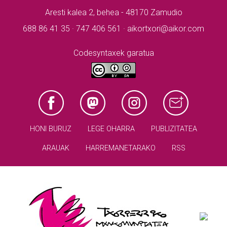
Aresti kalea 2, behea - 48170 Zamudio
688 86 41 35 · 747 406 561 · aikortxori@aikor.com
Codesyntaxek garatua
HONI BURUZ
LEGE OHARRA
PUBLIZITATEA
ARAUAK
HARREMANETARAKO
RSS