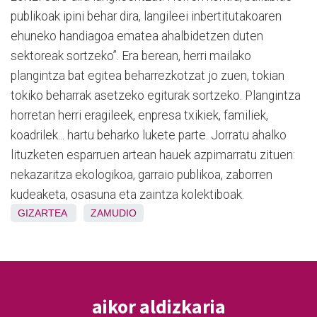
publikoak ipini behar dira, langileei inbertitutakoaren
ehuneko handiagoa ematea ahalbidetzen duten
sektoreak sortzeko”. Era berean, herri mailako
plangintza bat egitea beharrezkotzat jo zuen, tokian
tokiko beharrak asetzeko egiturak sortzeko. Plangintza
horretan herri eragileek, enpresa txikiek, familiek,
koadrilek... hartu beharko lukete parte. Jorratu ahalko
lituzketen esparruen artean hauek azpimarratu zituen:
nekazaritza ekologikoa, garraio publikoa, zaborren
kudeaketa, osasuna eta zaintza kolektiboak.
GIZARTEA
ZAMUDIO
aikor aldizkaria