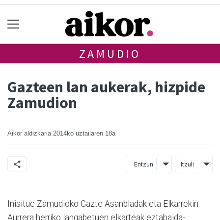
ZAMUDIO
Gazteen lan aukerak, hizpide
Zamudion
Aikor aldizkaria
2014ko uztailaren 18a
Entzun
Itzuli
Inisitue Zamudioko Gazte Asanbladak eta Elkarrekin
Aurrera herriko langabetuen elkarteak eztabaida-