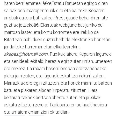
haren berri ematea. â€œEstatu Batuetan egingo diren
saioak oso itxaropentsuak dira eta baliteke Keparen
arrebak aukera bat izatea. Prest gaude behar diren ate
guztiak jotzekoâ€. Elkarteak webgune bat jarriko du
martxan laster, eta kontu korrontea ere irekiko da.
Bitartean, nahi duen guztia helbide elektroniko honetan
jar daiteke harremanetan elkartearekin:
akepas@hotmail.com.
Puxikak, airera
Keparen lagunek
eta senideek ekitaldi berezia egin zuten urrian, umearen
oroimenez. Larrabarri baserri ondoan oroitzapenezko
plaka jarri zuten, eta lagunek eskutitza irakurri zuten.
Marrazkiak ere egin zituzten, eta horiek marmita batean
batu eta plakaren alboan lurperatu zituzten. Hara
bertaratutakoek bertsoa abestu zuten eta puxikak
askatu zituzten zerura. Txalapartaren soinuak hasiera
eta amaiera eman zion ekitaldiari.