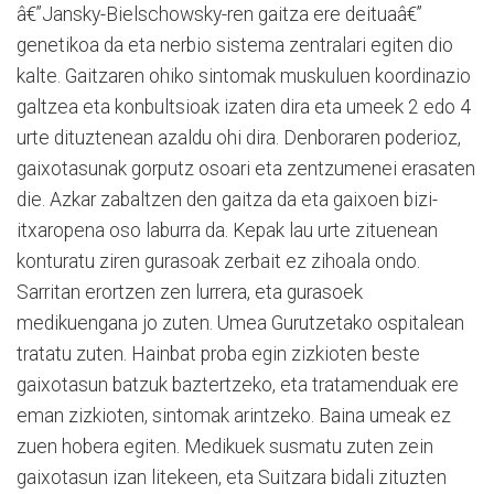
â€”Jansky-Bielschowsky-ren gaitza ere deituaâ€”
genetikoa da eta nerbio sistema zentralari egiten dio
kalte. Gaitzaren ohiko sintomak muskuluen koordinazio
galtzea eta konbultsioak izaten dira eta umeek 2 edo 4
urte dituztenean azaldu ohi dira. Denboraren poderioz,
gaixotasunak gorputz osoari eta zentzumenei erasaten
die. Azkar zabaltzen den gaitza da eta gaixoen bizi-
itxaropena oso laburra da. Kepak lau urte zituenean
konturatu ziren gurasoak zerbait ez zihoala ondo.
Sarritan erortzen zen lurrera, eta gurasoek
medikuengana jo zuten. Umea Gurutzetako ospitalean
tratatu zuten. Hainbat proba egin zizkioten beste
gaixotasun batzuk baztertzeko, eta tratamenduak ere
eman zizkioten, sintomak arintzeko. Baina umeak ez
zuen hobera egiten. Medikuek susmatu zuten zein
gaixotasun izan litekeen, eta Suitzara bidali zituzten