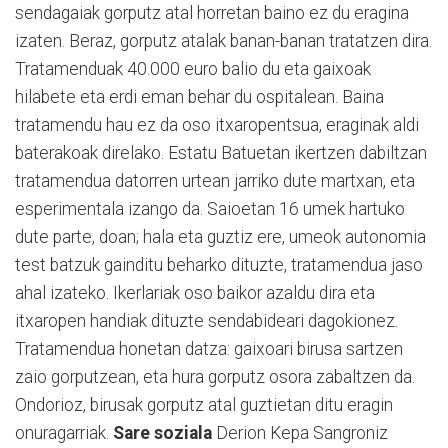
sendagaiak gorputz atal horretan baino ez du eragina
izaten. Beraz, gorputz atalak banan-banan tratatzen dira.
Tratamenduak 40.000 euro balio du eta gaixoak
hilabete eta erdi eman behar du ospitalean. Baina
tratamendu hau ez da oso itxaropentsua, eraginak aldi
baterakoak direlako. Estatu Batuetan ikertzen dabiltzan
tratamendua datorren urtean jarriko dute martxan, eta
esperimentala izango da. Saioetan 16 umek hartuko
dute parte, doan; hala eta guztiz ere, umeok autonomia
test batzuk gainditu beharko dituzte, tratamendua jaso
ahal izateko. Ikerlariak oso baikor azaldu dira eta
itxaropen handiak dituzte sendabideari dagokionez.
Tratamendua honetan datza: gaixoari birusa sartzen
zaio gorputzean, eta hura gorputz osora zabaltzen da.
Ondorioz, birusak gorputz atal guztietan ditu eragin
onuragarriak.
Sare soziala
Derion Kepa Sangroniz