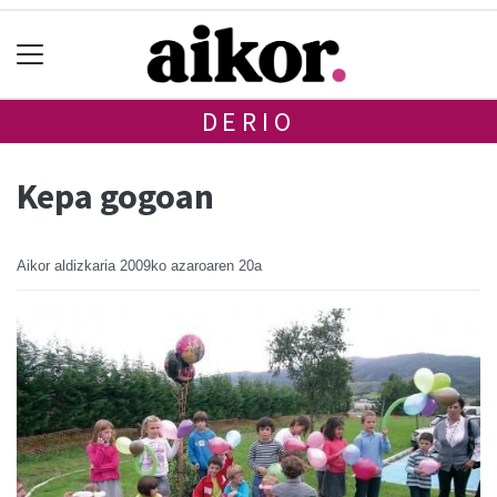
DERIO
Kepa gogoan
Aikor aldizkaria
2009ko azaroaren 20a