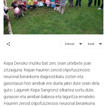
Entzun
Itzuli
Kepa Derioko mutiko bat zen, orain urtebete joan
zitzaiguna. Kepari haurren zeroid olipofuszinosis
neuronal berankorra diagnostikatu zioten eta
gaixotasun hori arrebak ere duela jakin dute orain dela
gutxi. Lagunek Kepa Sangroniz elkartea sortu dute,
gurasoei eta arrebari babesa eta laguntza emateko.
Haurren zeroid olipofuszinosis neuronal berankorra