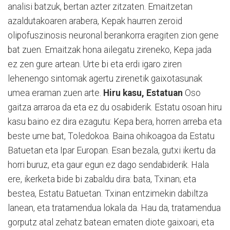
analisi batzuk, bertan azter zitzaten. Emaitzetan
azaldutakoaren arabera, Kepak haurren zeroid
olipofuszinosis neuronal berankorra eragiten zion gene
bat zuen. Emaitzak hona ailegatu zireneko, Kepa jada
ez zen gure artean. Urte bi eta erdi igaro ziren
lehenengo sintomak agertu zirenetik gaixotasunak
umea eraman zuen arte.
Hiru kasu, Estatuan
Oso
gaitza arraroa da eta ez du osabiderik. Estatu osoan hiru
kasu baino ez dira ezagutu: Kepa bera, horren arreba eta
beste ume bat, Toledokoa. Baina ohikoagoa da Estatu
Batuetan eta Ipar Europan. Esan bezala, gutxi ikertu da
horri buruz, eta gaur egun ez dago sendabiderik. Hala
ere, ikerketa bide bi zabaldu dira: bata, Txinan; eta
bestea, Estatu Batuetan. Txinan entzimekin dabiltza
lanean, eta tratamendua lokala da. Hau da, tratamendua
gorputz atal zehatz batean ematen diote gaixoari, eta