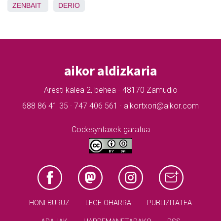
ZENBAIT
DERIO
aikor aldizkaria
Aresti kalea 2, behea - 48170 Zamudio
688 86 41 35 · 747 406 561 · aikortxori@aikor.com
Codesyntaxek garatua
HONI BURUZ
LEGE OHARRA
PUBLIZITATEA