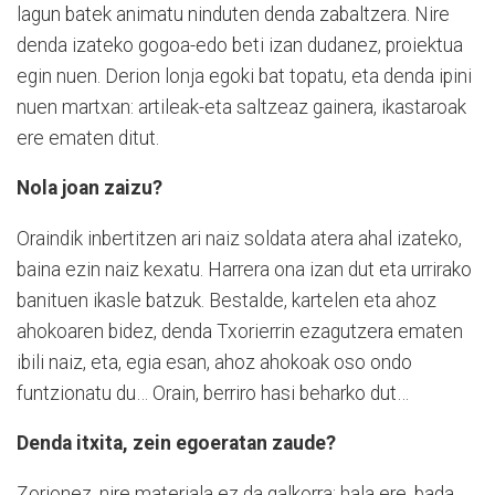
lagun batek animatu ninduten denda zabaltzera. Nire
denda izateko gogoa-edo beti izan dudanez, proiektua
egin nuen. Derion lonja egoki bat topatu, eta denda ipini
nuen martxan: artileak-eta saltzeaz gainera, ikastaroak
ere ematen ditut.
Nola joan zaizu?
Oraindik inbertitzen ari naiz soldata atera ahal izateko,
baina ezin naiz kexatu. Harrera ona izan dut eta urrirako
banituen ikasle batzuk. Bestalde, kartelen eta ahoz
ahokoaren bidez, denda Txorierrin ezagutzera ematen
ibili naiz, eta, egia esan, ahoz ahokoak oso ondo
funtzionatu du… Orain, berriro hasi beharko dut…
Denda itxita, zein egoeratan zaude?
Zorionez, nire materiala ez da galkorra; hala ere, bada