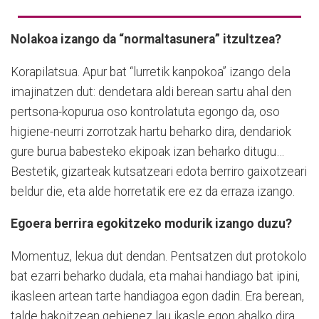
Nolakoa izango da “normaltasunera” itzultzea?
Korapilatsua. Apur bat “lurretik kanpokoa” izango dela
imajinatzen dut: dendetara aldi berean sartu ahal den
pertsona-kopurua oso kontrolatuta egongo da, oso
higiene-neurri zorrotzak hartu beharko dira, dendariok
gure burua babesteko ekipoak izan beharko ditugu…
Bestetik, gizarteak kutsatzeari edota berriro gaixotzeari
beldur die, eta alde horretatik ere ez da erraza izango.
Egoera berrira egokitzeko modurik izango duzu?
Momentuz, lekua dut dendan. Pentsatzen dut protokolo
bat ezarri beharko dudala, eta mahai handiago bat ipini,
ikasleen artean tarte handiagoa egon dadin. Era berean,
talde bakoitzean gehienez lau ikasle egon ahalko dira.