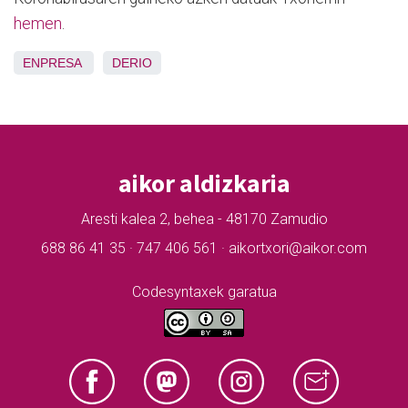
hemen
.
ENPRESA
DERIO
aikor aldizkaria
Aresti kalea 2, behea - 48170 Zamudio
688 86 41 35 · 747 406 561 · aikortxori@aikor.com
Codesyntaxek garatua