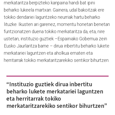
merkataritza berpizteko kanpaina handi bat ipini
beharko lukeela martxan. Gainera, udal bakoitzak ere
tokiko dendariei laguntzeko neurriak hartu beharko
lituzke. Ikusten ari garenez, momentu honetan benetan
funtzionatzen duena tokiko merkataritza da, eta, nire
ustetan, instituzio guztiek –Espainiako Gobernua zein
Eusko Jaurlaritza barne – dirua inbertitu beharko lukete
merkatariei laguntzen eta aholkua ematen eta
herritarrak tokiko merkataritzarekiko sentikor bihurtzen.
“Instituzio guztiek dirua inbertitu
beharko lukete merkatariei laguntzen
eta herritarrak tokiko
merkataritzarekiko sentikor bihurtzen”