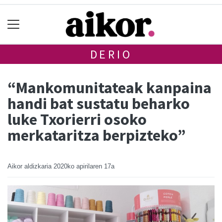
DERIO
“Mankomunitateak kanpaina
handi bat sustatu beharko
luke Txorierri osoko
merkataritza berpizteko”
Aikor aldizkaria
2020ko apirilaren 17a