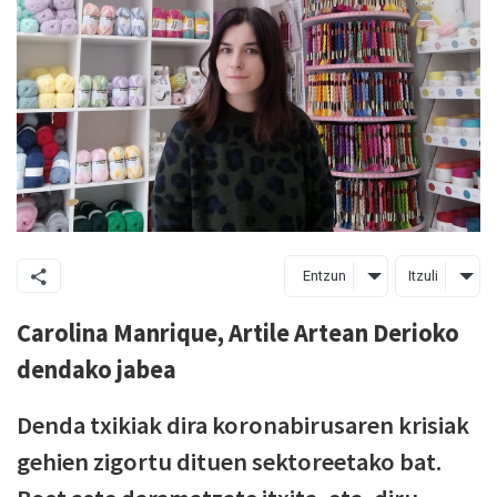
Entzun
Itzuli
Carolina Manrique, Artile Artean Derioko
dendako jabea
Denda txikiak dira koronabirusaren krisiak
gehien zigortu dituen sektoreetako bat.