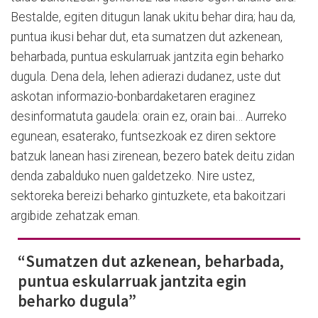
Bestalde, egiten ditugun lanak ukitu behar dira; hau da,
puntua ikusi behar dut, eta sumatzen dut azkenean,
beharbada, puntua eskularruak jantzita egin beharko
dugula. Dena dela, lehen adierazi dudanez, uste dut
askotan informazio-bonbardaketaren eraginez
desinformatuta gaudela: orain ez, orain bai… Aurreko
egunean, esaterako, funtsezkoak ez diren sektore
batzuk lanean hasi zirenean, bezero batek deitu zidan
denda zabalduko nuen galdetzeko. Nire ustez,
sektoreka bereizi beharko gintuzkete, eta bakoitzari
argibide zehatzak eman.
“Sumatzen dut azkenean, beharbada,
puntua eskularruak jantzita egin
beharko dugula”