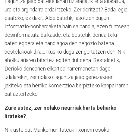
Laguntza jaso daiteke lanari uzteagatik eta alokairua,
ura eta argindarra ordaintzeko. Zer deritzet? Bada, egia
esateko, ez dakit. Alde batetik, jasotzen dugun
informazio-bonbardaketa hain da handia, ezen funtsean
desinformatuta baikaude; eta bestetik, denda txiki
baten egoera eta handiagoa den negozio batena
bestelakoak dira… Ikusiko dugu zer gertatzen den. Nik
aholkulariaren bitartez egiten dut dena. Bestaldetik,
Derioko dendarien elkartea harremanetan dago
udalarekin, zer nolako laguntza jaso genezakeen
jakiteko eta herriko komertzioa berpizteko kanpainaren
bat aztertzeko.
Zure ustez, zer nolako neurriak hartu beharko
lirateke?
Nik uste dut Mankomunitateak Txorierri osoko