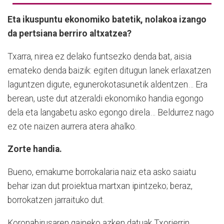
Eta ikuspuntu ekonomiko batetik, nolakoa izango
da pertsiana berriro altxatzea?
Txarra, nirea ez delako funtsezko denda bat, aisia
emateko denda baizik: egiten ditugun lanek erlaxatzen
laguntzen digute, egunerokotasunetik aldentzen… Era
berean, uste dut atzeraldi ekonomiko handia egongo
dela eta langabetu asko egongo direla… Beldurrez nago
ez ote naizen aurrera atera ahalko.
Zorte handia.
Bueno, emakume borrokalaria naiz eta asko saiatu
behar izan dut proiektua martxan ipintzeko; beraz,
borrokatzen jarraituko dut.
Koronabirusaren gaineko azken datuak Txorierrin