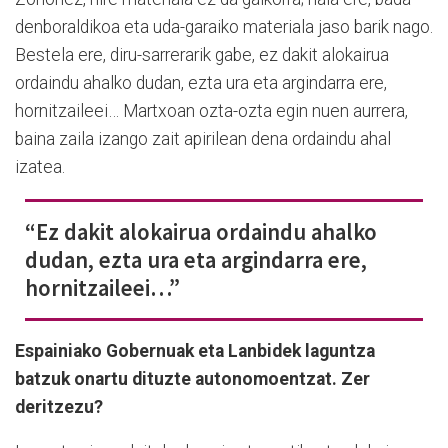
denboraldikoa eta uda-garaiko materiala jaso barik nago.
Bestela ere, diru-sarrerarik gabe, ez dakit alokairua
ordaindu ahalko dudan, ezta ura eta argindarra ere,
hornitzaileei… Martxoan ozta-ozta egin nuen aurrera,
baina zaila izango zait apirilean dena ordaindu ahal
izatea.
“Ez dakit alokairua ordaindu ahalko
dudan, ezta ura eta argindarra ere,
hornitzaileei…”
Espainiako Gobernuak eta Lanbidek laguntza
batzuk onartu dituzte autonomoentzat. Zer
deritzezu?