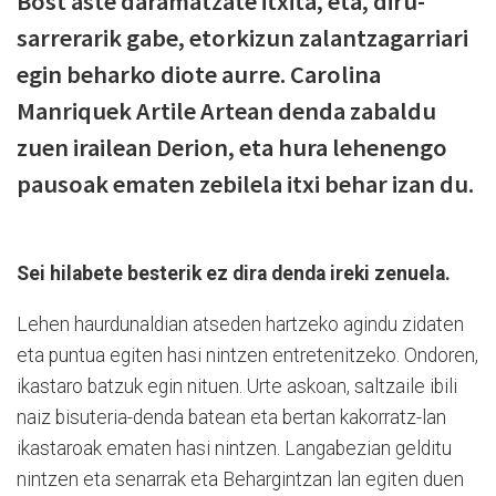
Bost aste daramatzate itxita, eta, diru-
sarrerarik gabe, etorkizun zalantzagarriari
egin beharko diote aurre. Carolina
Manriquek Artile Artean denda zabaldu
zuen irailean Derion, eta hura lehenengo
pausoak ematen zebilela itxi behar izan du.
Sei hilabete besterik ez dira denda ireki zenuela.
Lehen haurdunaldian atseden hartzeko agindu zidaten
eta puntua egiten hasi nintzen entretenitzeko. Ondoren,
ikastaro batzuk egin nituen. Urte askoan, saltzaile ibili
naiz bisuteria-denda batean eta bertan kakorratz-lan
ikastaroak ematen hasi nintzen. Langabezian gelditu
nintzen eta senarrak eta Behargintzan lan egiten duen