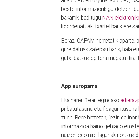
ahalbidetzen diguna, adibidez, Os
beste informaziorik gordetzen, ber
bakarrik: baditugu
NAN elektroniko
koordenatuak, txartel barik ere sa
Beraz, GAFAM horretatik aparte, b
gure datuak salerosi barik; hala e
gutxi batzuk egitera mugatu dira. 
App europarra
Ekainaren 1ean egindako
adieraz
pribatutasuna eta fidagarritasuna
zuen. Bere hitzetan, “ezin da ino
informazioa baino gehiago emater
naizen edo nire lagunak nortzuk di