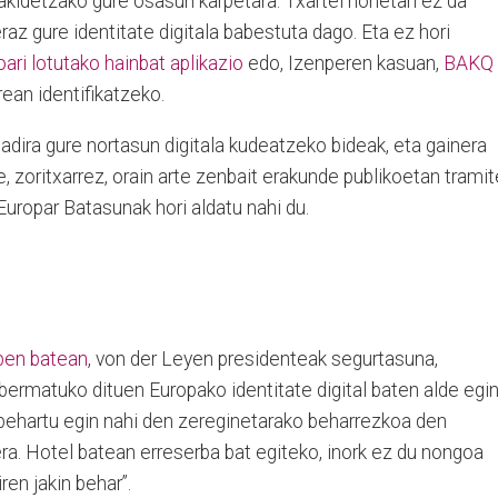
akidetzako gure osasun karpetara. Txartel horietan ez da
az gure identitate digitala babestuta dago. Eta ez hori
ari lotutako hainbat aplikazio
edo, Izenperen kasuan,
BAKQ
rean identifikatzeko.
adira gure nortasun digitala kudeatzeko bideak, eta gainera
re, zoritxarrez, orain arte zenbait erakunde publikoetan tramit
Europar Batasunak hori aldatu nahi du.
pen batean
, von der Leyen presidenteak segurtasuna,
 bermatuko dituen Europako identitate digital baten alde egi
r behartu egin nahi den zereginetarako beharrezkoa den
a. Hotel batean erreserba bat egiteko, inork ez du nongoa
ren jakin behar”.