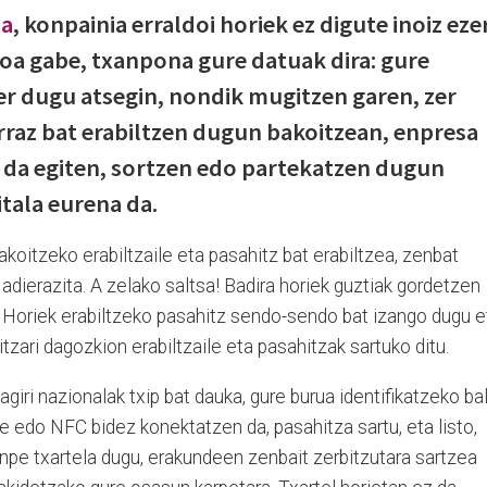
la
, konpainia erraldoi horiek ez digute inoiz eze
oa gabe, txanpona gure datuak dira: gure
zer dugu atsegin, nondik mugitzen garen, zer
erraz bat erabiltzen dugun bakoitzean, enpresa
n da egiten, sortzen edo partekatzen dugun
itala eurena da.
akoitzeko erabiltzaile eta pasahitz bat erabiltzea, zenbat
adierazita. A zelako saltsa! Badira horiek guztiak gordetzen
. Horiek erabiltzeko pasahitz sendo-sendo bat izango dugu e
zari dagozkion erabiltzaile eta pasahitzak sartuko ditu.
iri nazionalak txip bat dauka, gure burua identifikatzeko ba
rle edo NFC bidez konektatzen da, pasahitza sartu, eta listo,
enpe txartela dugu, erakundeen zenbait zerbitzutara sartzea