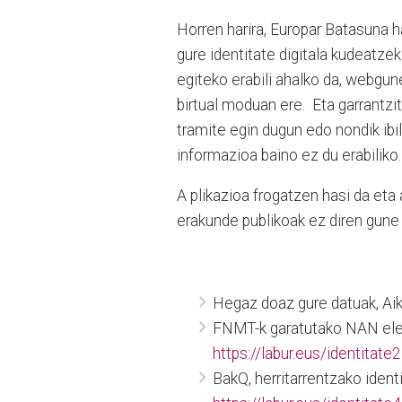
Horren harira, Europar Batasuna h
gure identitate digitala kudeatze
egiteko erabili ahalko da, webgun
birtual moduan ere.
Eta garrantzi
tramite egin dugun edo nondik ibi
informazioa baino ez du erabiliko.
A plikazioa frogatzen hasi da eta
erakunde publikoak ez diren gune 
Hegaz doaz gure datuak, Aik
FNMT-k garatutako NAN elek
https://labur.eus/identitate2
BakQ, herritarrentzako identi