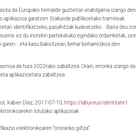
asita da Europako herrialde guztietan erabilgarria izango den
ko aplikazioa garatzen. Erakunde publikoetako tramiteak
eetan identifikatzeko, pasahitzak kudeatzeko… Baita diru-zo
tsuena: ez du inorekin partekatuko egindako ordainketak, zei
li garen… eta kasu bakoitzean, behar-beharrezkoa den
 asmoa da hura 2022rako zabaltzea. Orain, erronka izango da
eta aplikazioetara zabaltzea.
or, Xabier Díaz, 2017-07-10,
https://labur.eus/identitate1
tronikoarekin lotutako aplikazioak
fikazio elektronikoaren "orotariko giltza"