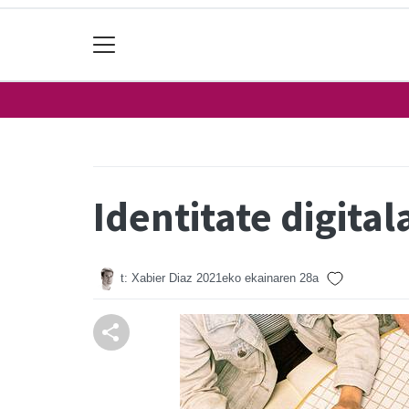
Identitate digital
t: Xabier Diaz
2021eko ekainaren 28a