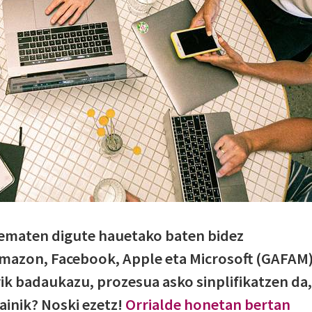
ematen digute hauetako baten bidez
Amazon, Facebook, Apple eta Microsoft (GAFAM)
rik badaukazu, prozesua asko sinplifikatzen da,
ainik? Noski ezetz!
Orrialde honetan bertan