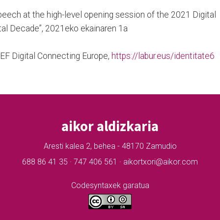
peech at the high-level opening session of the 2021 Digital
ital Decade”, 2021eko ekainaren 1a
CEF Digital Connecting Europe,
https://labur.eus/identitate6
aikor aldizkaria
Aresti kalea 2, behea - 48170 Zamudio
688 86 41 35 · 747 406 561 · aikortxori@aikor.com
Codesyntaxek garatua