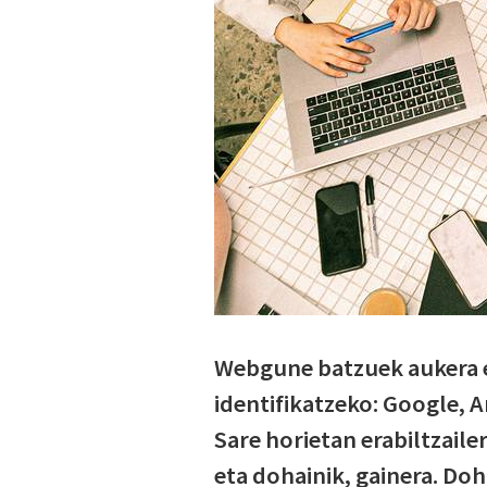
Webgune batzuek aukera 
identifikatzeko: Google, 
Sare horietan erabiltzaile
eta dohainik, gainera. Doh