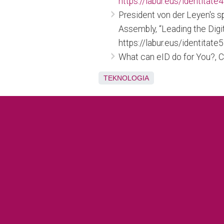
https://labur.eus/identitate4
President von der Leyen's s
Assembly, “Leading the Dig
https://labur.eus/identitate5
What can eID do for You?, 
TEKNOLOGIA