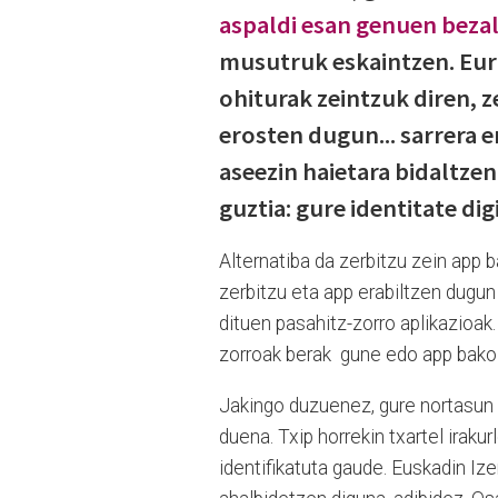
aspaldi esan genuen beza
musutruk eskaintzen. Eur
ohiturak zeintzuk diren, 
erosten dugun... sarrera 
aseezin haietara bidaltze
guztia: gure identitate dig
Alternatiba da zerbitzu zein app b
zerbitzu eta app erabiltzen dugun 
dituen pasahitz-zorro aplikazioak
zorroak berak
gune edo app bakoit
Jakingo duzuenez, gure nortasun ag
duena. Txip horrekin txartel iraku
identifikatuta gaude. Euskadin Iz