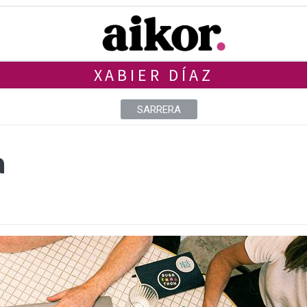
XABIER DÍAZ
SARRERA
a