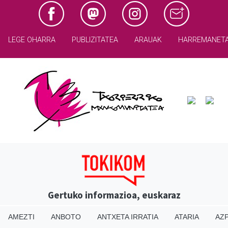
LEGE OHARRA
PUBLIZITATEA
ARAUAK
HARREMANET
Gertuko informazioa, euskaraz
AMEZTI
ANBOTO
ANTXETA IRRATIA
ATARIA
AZP