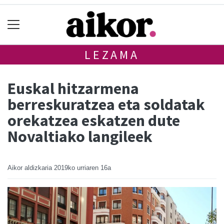
LEZAMA
Euskal hitzarmena
berreskuratzea eta soldatak
orekatzea eskatzen dute
Novaltiako langileek
Aikor aldizkaria
2019ko urriaren 16a