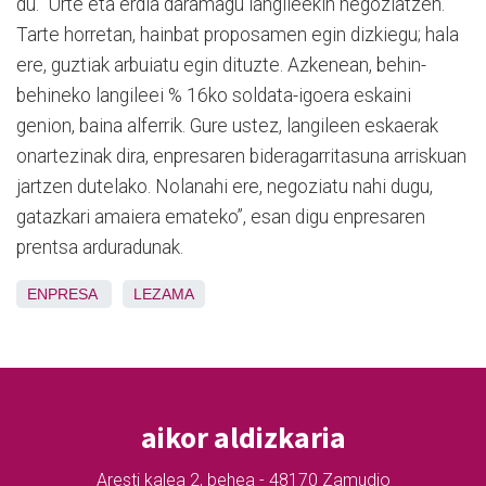
du. “Urte eta erdia daramagu langileekin negoziatzen.
Tarte horretan, hainbat proposamen egin dizkiegu; hala
ere, guztiak arbuiatu egin dituzte. Azkenean, behin-
behineko langileei % 16ko soldata-igoera eskaini
genion, baina alferrik. Gure ustez, langileen eskaerak
onartezinak dira, enpresaren bideragarritasuna arriskuan
jartzen dutelako. Nolanahi ere, negoziatu nahi dugu,
gatazkari amaiera emateko”, esan digu enpresaren
prentsa arduradunak.
ENPRESA
LEZAMA
aikor aldizkaria
Aresti kalea 2, behea - 48170 Zamudio