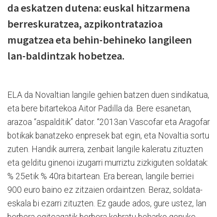
da eskatzen dutena: euskal hitzarmena
berreskuratzea, azpikontratazioa
mugatzea eta behin-behineko langileen
lan-baldintzak hobetzea.
ELA da Novaltian langile gehien batzen duen sindikatua,
eta bere bitartekoa Aitor Padilla da. Bere esanetan,
arazoa “aspalditik” dator. “2013an Vascofar eta Aragofar
botikak banatzeko enpresek bat egin, eta Novaltia sortu
zuten. Handik aurrera, zenbait langile kaleratu zituzten
eta gelditu ginenoi izugarri murriztu zizkiguten soldatak:
% 25etik % 40ra bitartean. Era berean, langile berriei
900 euro baino ez zitzaien ordaintzen. Beraz, soldata-
eskala bi ezarri zituzten. Ez gaude ados, gure ustez, lan
berbera egiteagatik berbera kobratu beharko genuke