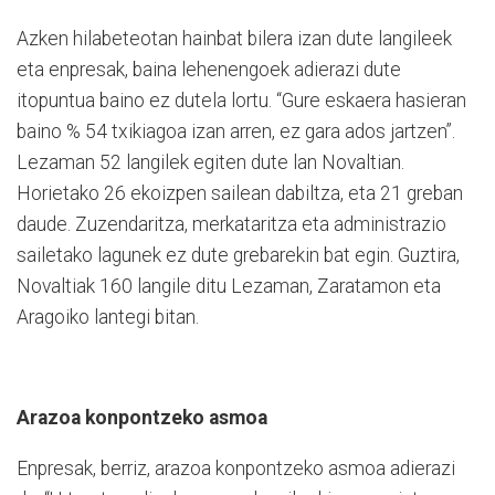
Azken hilabeteotan hainbat bilera izan dute langileek
eta enpresak, baina lehenengoek adierazi dute
itopuntua baino ez dutela lortu. “Gure eskaera hasieran
baino % 54 txikiagoa izan arren, ez gara ados jartzen”.
Lezaman 52 langilek egiten dute lan Novaltian.
Horietako 26 ekoizpen sailean dabiltza, eta 21 greban
daude. Zuzendaritza, merkataritza eta administrazio
sailetako lagunek ez dute grebarekin bat egin. Guztira,
Novaltiak 160 langile ditu Lezaman, Zaratamon eta
Aragoiko lantegi bitan.
Arazoa konpontzeko asmoa
Enpresak, berriz, arazoa konpontzeko asmoa adierazi