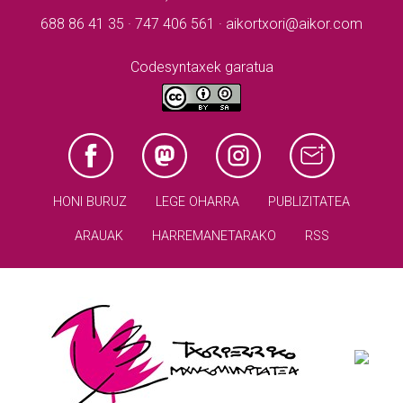
688 86 41 35 · 747 406 561 · aikortxori@aikor.com
Codesyntaxek garatua
HONI BURUZ
LEGE OHARRA
PUBLIZITATEA
ARAUAK
HARREMANETARAKO
RSS