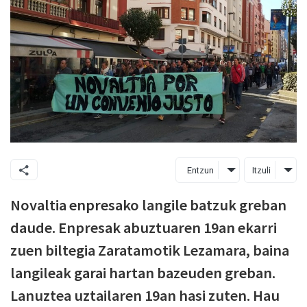
Entzun
Itzuli
Novaltia enpresako langile batzuk greban
daude. Enpresak abuztuaren 19an ekarri
zuen biltegia Zaratamotik Lezamara, baina
langileak garai hartan bazeuden greban.
Lanuztea uztailaren 19an hasi zuten. Hau