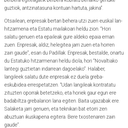
guztiok, antzinatasuna kontuan hartuta, jakina”.
Otsailean, enpresak bertan behera utzi zuen euskal lan-
hitzarmena eta Estatu mailakoari heldu zion. “Hori
salatu genuen eta epaileak gure aldeko epaia eman
zuen. Enpresak, aldiz, helegitea jarri zuen eta horren
zain gaude”, esan du Padillak. Enpresak, bestalde, onartu
du Estatuko hitzarmenari heldu diola, hori “Novaltiako
lantegi guztietan indarrean dagoelako”. Halaber,
langileek salatu dute enpresak ez duela greba-
eskubidea errespetatzen. “Udan langileak kontratatu
zituzten oporrak betetzeko, eta horiek gaur egun ere
badabiltza grebalarion lana egiten. Baita ugazabak ere.
Salaketa jarri genuen, eta teknikari bat etorri zen
abuztuan ikuskapena egitera. Bere txostenaren zain
gaude”.