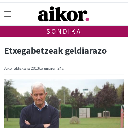
SONDIKA
Etxegabetzeak geldiarazo
Aikor aldizkaria
2013ko urriaren 24a