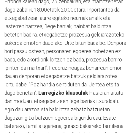
Erronda kalean dago, 25 zenbakian, eta martitzenetan
dago zabalik, 18:00etatik 20:00etara. Inportantea da
etxegabetzeari aurre egiteko neurriak ahalik eta
lasterren hartzea, “lege barriak, hainbat baldintza
beteten badira, etxegabetze-prozesua geldiarazoteko
aukerea emoten dauelako. Urte bitan bada be. Denpora
hori pasau ostean, personaren egoerea hobetzen ez
bada, edo akordiorik lortzen ez bada, prozesua barriro
ipinten da martxan”. Federazinoagaz beharrean emon
dauan denporan etxegabetze batzuk geldiarazotea
lortu dabe. “Poz handia sentiduten da. Jentea etsita
dago benetan”.
Larregizko klausulak
Hasieran aitatu
dan moduan, etxegabetzeen lege barriak itxuraldatu
egin dau arazoa eta baldintza zehatz batzuetan
dagozan gitxi batzuen egoerea bigundu dau. Esate
baterako, familia ugariena, guraso bakarreko familiena