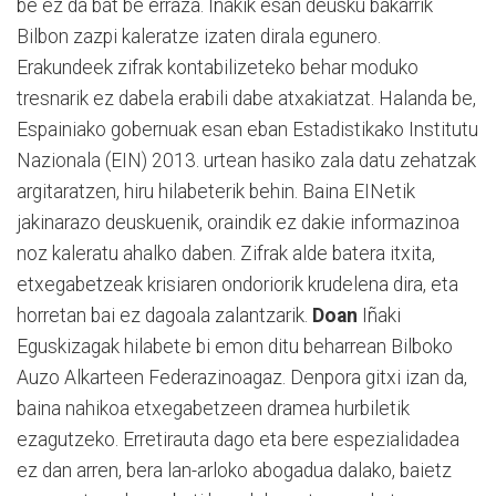
be ez da bat be erraza. Iñakik esan deusku bakarrik
Bilbon zazpi kaleratze izaten dirala egunero.
Erakundeek zifrak kontabilizeteko behar moduko
tresnarik ez dabela erabili dabe atxakiatzat. Halanda be,
Espainiako gobernuak esan eban Estadistikako Institutu
Nazionala (EIN) 2013. urtean hasiko zala datu zehatzak
argitaratzen, hiru hilabeterik behin. Baina EINetik
jakinarazo deuskuenik, oraindik ez dakie informazinoa
noz kaleratu ahalko daben. Zifrak alde batera itxita,
etxegabetzeak krisiaren ondoriorik krudelena dira, eta
horretan bai ez dagoala zalantzarik.
Doan
Iñaki
Eguskizagak hilabete bi emon ditu beharrean Bilboko
Auzo Alkarteen Federazinoagaz. Denpora gitxi izan da,
baina nahikoa etxegabetzeen dramea hurbiletik
ezagutzeko. Erretirauta dago eta bere espezialidadea
ez dan arren, bera lan-arloko abogadua dalako, baietz