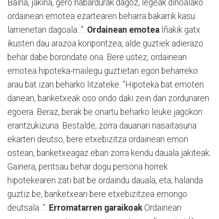
Baina, jakina, gero ñabardurak dagoz, legeak dinoalako
ordainean emotea ezartearen beharra bakarrik kasu
larrienetan dagoala...”.
Ordainean emotea
Iñakik gatx
ikusten dau arazoa konpontzea, alde guztiek adierazo
behar dabe borondate ona. Bere ustez, ordainean
emotea hipoteka-mailegu guztietan egon beharreko
arau bat izan beharko litzateke. “Hipoteka bat emoten
danean, banketxeak oso ondo daki zein dan zordunaren
egoera. Beraz, berak be onartu beharko leuke jagokon
erantzukizuna. Bestalde, zorra dauanari nasaitasuna
ekarten deutso, bere etxebizitza ordainean emon
ostean, banketxeagaz eban zorra kendu dauala jakiteak.
Gainera, pentsau behar dogu persona horrek
hipotekearen zati bat be ordaindu dauala, eta, halanda
guztiz be, banketxeari bere etxebizitzea emongo
deutsala...”.
Erromatarren garaikoak
Ordainean