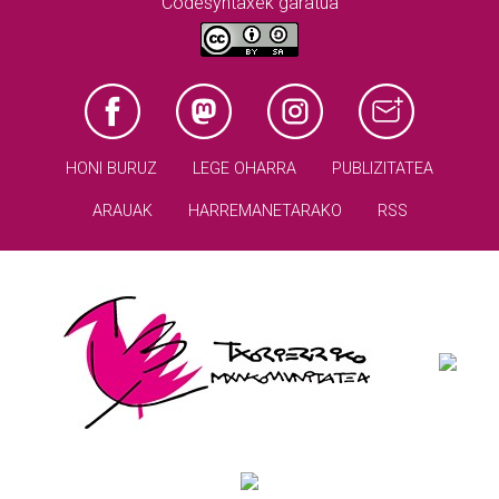
Codesyntaxek garatua
HONI BURUZ
LEGE OHARRA
PUBLIZITATEA
ARAUAK
HARREMANETARAKO
RSS