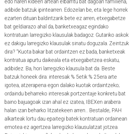
edo haren kideen artean elbarritu bat dagoan familiena,
adibide batzuk ipintearren. Edozelan be, eta lege horrek
ezarten dituan baldintzarik bete ez arren, etxegabetze
bat geldiarazo ahal da, banketxeagaz egindako
kontratuan larregizko klausulak badagoz. Gutariko askok
ez dakigu larregizko klausulak sinatu doguzala. Zeintzuk
dira? “Kuota bakar bat ordaintzen ez bada, banketxeak
kontratua apurtu daikeala eta etxegabetzea eskatu,
adibidez. Ba, hori larregizko klausula bat da. Beste
batzuk honeek dira: interesak % 5etik % 25era arte
igotea, atzerapena egon dalako kuotak ordaintzeko;
ordaindu beharreko interesak portzentaje konkretu bat
baino bajuagoak izan ahal ez izatea, IBEXen arabera
halan izan beharko litzatekeen arren... Bestalde, PAH
alkarteak lortu dau epaitegi batek kontratuan ordainean
emotea ez agertzea larregizko klausulatzat jotzea.