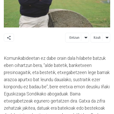
Entzun
Itzuli
Komunikabideetan ez dabe orain dala hilabete batzuk
eben oihartzun bera, “alde batetik, banketxeen
presinoagaitik, eta bestetik, etxegabetzeen lege barriak
arazoa apurtxo bat leundu daualako, sustraitik ezer
konpondu ez badau be”, bere eretxia emon deusku Iñaki
Eguskizaga Sondikako abogaduak. Baina
etxegabetzeak egunero gertatzen dira. Gatxa da zifra
zehatzak jakitea, datuak era batekoak edo bestekoak