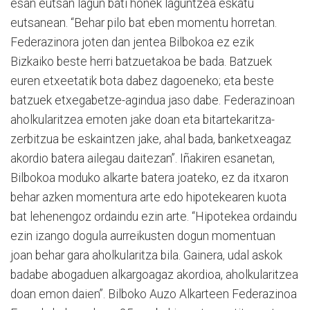
esan eutsan lagun bati honek laguntzea eskatu
eutsanean. “Behar pilo bat eben momentu horretan.
Federazinora joten dan jentea Bilbokoa ez ezik
Bizkaiko beste herri batzuetakoa be bada. Batzuek
euren etxeetatik bota dabez dagoeneko; eta beste
batzuek etxegabetze-agindua jaso dabe. Federazinoan
aholkularitzea emoten jake doan eta bitartekaritza-
zerbitzua be eskaintzen jake, ahal bada, banketxeagaz
akordio batera ailegau daitezan”. Iñakiren esanetan,
Bilbokoa moduko alkarte batera joateko, ez da itxaron
behar azken momentura arte edo hipotekearen kuota
bat lehenengoz ordaindu ezin arte. “Hipotekea ordaindu
ezin izango dogula aurreikusten dogun momentuan
joan behar gara aholkularitza bila. Gainera, udal askok
badabe abogaduen alkargoagaz akordioa, aholkularitzea
doan emon daien”. Bilboko Auzo Alkarteen Federazinoa