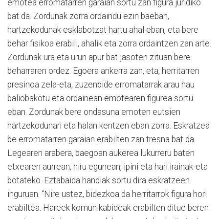
emotea erromatarren garaian sortu zan figura juridiko
bat da. Zordunak zorra ordaindu ezin baeban,
hartzekodunak esklabotzat hartu ahal eban, eta bere
behar fisikoa erabili, ahalik eta zorra ordaintzen zan arte.
Zordunak ura eta urun apur bat jasoten zituan bere
beharraren ordez. Egoera ankerra zan, eta, herritarren
presinoa zela-eta, zuzenbide erromatarrak arau hau
baliobakotu eta ordainean emotearen figurea sortu
eban. Zordunak bere ondasuna emoten eutsien
hartzekodunari eta halan kentzen eban zorra. Eskratzea
be erromatarren garaian erabilten zan tresna bat da.
Legearen arabera, baegoan aukerea lukurreru baten
etxearen aurrean, hiru egunean, ipini eta hari irainak-eta
botateko. Eztabaida handiak sortu dira eskratzeen
inguruan. “Nire ustez, bidezkoa da herritarrok figura hori
erabiltea. Hareek komunikabideak erabilten ditue beren