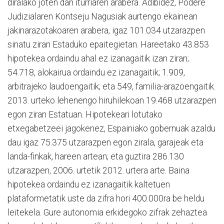
diralako joten dan iturriaren arabera. Adibidez, Podere
Judizialaren Kontseju Nagusiak aurtengo ekainean
jakinarazotakoaren arabera, igaz 101.034 utzarazpen
sinatu ziran Estaduko epaitegietan. Hareetako 43.853
hipotekea ordaindu ahal ez izanagaitik izan ziran;
54.718, alokairua ordaindu ez izanagaitik; 1.909,
arbitrajeko laudoengaitik; eta 549, familia-arazoengaitik.
2013. urteko lehenengo hiruhilekoan 19.468 utzarazpen
egon ziran Estatuan. Hipotekeari lotutako
etxegabetzeei jagokenez, Espainiako gobernuak azaldu
dau igaz 75.375 utzarazpen egon zirala, garajeak eta
landa-finkak, hareen artean; eta guztira 286.130
utzarazpen, 2006. urtetik 2012. urtera arte. Baina
hipotekea ordaindu ez izanagaitik kaltetuen
plataformetatik uste da zifra hori 400.000ra be heldu
leitekela. Gure autonomia erkidegoko zifrak zehaztea