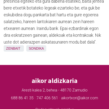
presinoa egiteko eta gura dabena esateko, baita jentea
bere etxetik botateko legeak ezarteko be; eta guk be
eskubidea dogu pankarta bat hartu eta gure egoerea
salatzeko, hareen lantokiaren aurrean zein hareen
etxearen aurrean. Iraindu barik. Epai ezbardinak egon
dira eskratzeen gainean, aldekoak eta kontrakoak. Nik
uste dot adierazpen askatasunaren modu bat dala”.
ZENBAIT
SONDIKA
aikor aldizkaria
Aresti kalea 2, behea - 48170 Zamudio
688 86 41 35 · 747 406 561 · aikortxori@aikor.com