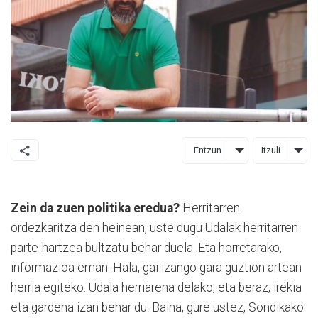
Entzun
Itzuli
Zein da zuen politika eredua?
Herritarren
ordezkaritza den heinean, uste dugu Udalak herritarren
parte-hartzea bultzatu behar duela. Eta horretarako,
informazioa eman. Hala, gai izango gara guztion artean
herria egiteko. Udala herriarena delako, eta beraz, irekia
eta gardena izan behar du. Baina, gure ustez, Sondikako