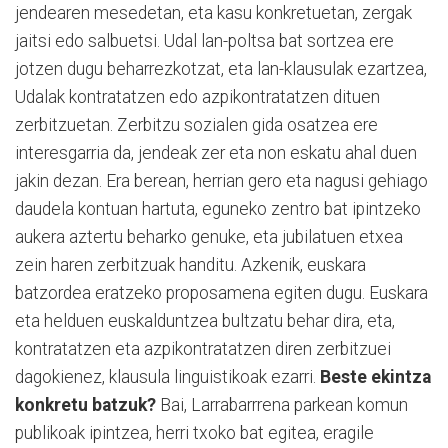
jendearen mesedetan, eta kasu konkretuetan, zergak
jaitsi edo salbuetsi. Udal lan-poltsa bat sortzea ere
jotzen dugu beharrezkotzat, eta lan-klausulak ezartzea,
Udalak kontratatzen edo azpikontratatzen dituen
zerbitzuetan. Zerbitzu sozialen gida osatzea ere
interesgarria da, jendeak zer eta non eskatu ahal duen
jakin dezan. Era berean, herrian gero eta nagusi gehiago
daudela kontuan hartuta, eguneko zentro bat ipintzeko
aukera aztertu beharko genuke, eta jubilatuen etxea
zein haren zerbitzuak handitu. Azkenik, euskara
batzordea eratzeko proposamena egiten dugu. Euskara
eta helduen euskalduntzea bultzatu behar dira, eta,
kontratatzen eta azpikontratatzen diren zerbitzuei
dagokienez, klausula linguistikoak ezarri.
Beste ekintza
konkretu batzuk?
Bai, Larrabarrrena parkean komun
publikoak ipintzea, herri txoko bat egitea, eragile