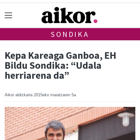
SONDIKA
Kepa Kareaga Ganboa, EH
Bildu Sondika: “Udala
herriarena da”
Aikor aldizkaria
2015eko maiatzaren 5a