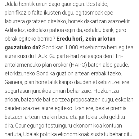
Udala herritik urrun dago gaur egun. Bestalde,
planifikazio falta ikusten dugu, egitasmoak epe
laburrera garatzen direlako, horrek dakartzan arazoekin.
Adibidez, eskolako patioa egin da, estaldu barik, gero
obrak egiteko berriro?
Eredu hori, zein arlotan
gauzatuko da?
Sondikan 1.000 etxebizitza berri egitea
aurreikusi du EAJk. Gu parte-hartzaileagoa den Hiri-
antolamenduko plan orokor (HAPO) baten alde gaude,
etorkizuneko Sondika guztion artean erabakitzeko.
Gainera, plan horretatik kanpo dauden etxebizitzei ere
segurtasun juridikoa eman behar zaie. Hezkuntza
arloan, batzorde bat sortzea proposatzen dugu, eskolan
dauden arazoei aurre egiteko. Izan ere, beste premia
batzuen artean, eraikin bera eta jantokia txiki gelditu
dira. Gaur egungo testuinguru ekonomikoa kontuan
hartuta, Udalak politika ekonomikoak sustatu behar ditu