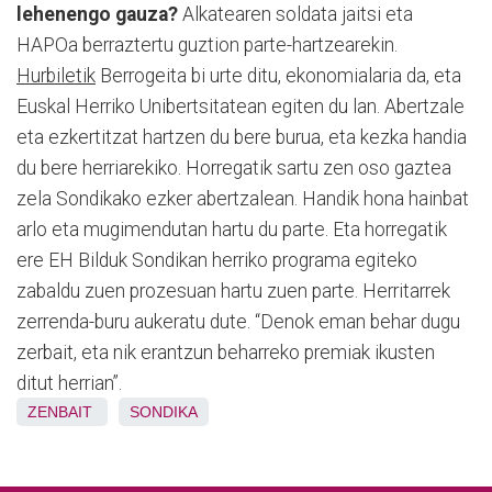
lehenengo gauza?
Alkatearen soldata jaitsi eta
HAPOa berraztertu guztion parte-hartzearekin.
Hurbiletik
Berrogeita bi urte ditu, ekonomialaria da, eta
Euskal Herriko Unibertsitatean egiten du lan. Abertzale
eta ezkertitzat hartzen du bere burua, eta kezka handia
du bere herriarekiko. Horregatik sartu zen oso gaztea
zela Sondikako ezker abertzalean. Handik hona hainbat
arlo eta mugimendutan hartu du parte. Eta horregatik
ere EH Bilduk Sondikan herriko programa egiteko
zabaldu zuen prozesuan hartu zuen parte. Herritarrek
zerrenda-buru aukeratu dute. “Denok eman behar dugu
zerbait, eta nik erantzun beharreko premiak ikusten
ditut herrian”.
ZENBAIT
SONDIKA