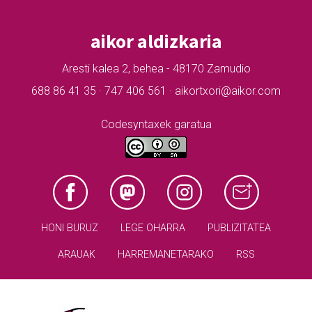
aikor aldizkaria
Aresti kalea 2, behea - 48170 Zamudio
688 86 41 35 · 747 406 561 · aikortxori@aikor.com
Codesyntaxek garatua
HONI BURUZ
LEGE OHARRA
PUBLIZITATEA
ARAUAK
HARREMANETARAKO
RSS