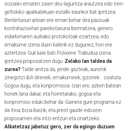
sozialei ematen zaien diru-laguntza arautzea edo tren-
geltokiko aparkalekuan estalki iraunkor bat ipintzea.
Berdintasun arloan ere eman behar dira pausuak:
kontratazioetan parekotasuna bermatzea, genero
indarkeriaren aurkako protokoloak ezartzea, edo
emakume izena duen kalerik ez dugunez, hori ere
aztertzea. Guk kale bati Polixene Trabudua izena
ipintzea proposatzen dugu.
Zelako lan taldea da
zurea?
Talde anitza da, jende gazteak, aurretik
zinegotzi ibili direnek, emakumeek, gizonek… osatuta.
Gogoa dugu, eta konpromisoa. Izan ere, azken batean
honek lana dakar, eta horretarako, gogoa eta
konpromiso eduki behar da. Gainera gure programa ez
da itxia, bizia baizik, eta prest gaude edozein
proposamen eta iritzi entzun eta onartzeko.
Alkatetzaz jabetuz gero, zer da egingo duzuen