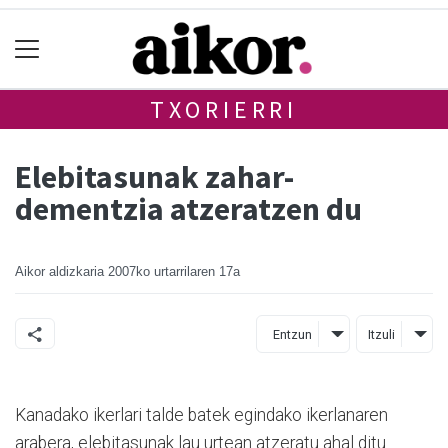
TXORIERRI
Elebitasunak zahar-
dementzia atzeratzen du
Aikor aldizkaria
2007ko urtarrilaren 17a
Entzun
Itzuli
Kanadako ikerlari talde batek egindako ikerlanaren
arabera, elebitasunak lau urtean atzeratu ahal ditu