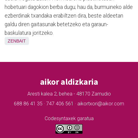
hobetuari dagokion berba dugu; hau da, burmuineko alde
ezberdinak txandaka erabiltzen dira, beste aldeetan
galdu diren gaitasunak betetzeko eta garaun-
baskulatura joritzeko.
ZENBAIT
aikor aldizkaria
Aresti kalea 2, behea - 48170 Zamudio
688 86 41 35 · 747 406 561 · aikortxori@aikor.com
Codesyntaxek garatua