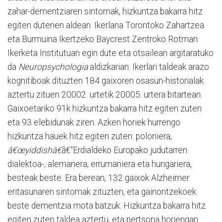
zahar-dementziaren sintomak, hizkuntza bakarra hitz
egiten dutenen aldean. Ikerlana Torontoko Zahartzea
eta Burmuina Ikertzeko Baycrest Zentroko Rotman
Ikerketa Institutuan egin dute eta otsailean argitaratuko
da
Neuropsychologia
aldizkarian. Ikerlari taldeak arazo
kognitiboak dituzten 184 gaixoren osasun-historialak
aztertu zituen 20002. urtetik 20005. urtera bitartean.
Gaixoetariko 91k hizkuntza bakarra hitz egiten zuten
eta 93 elebidunak ziren. Azken horiek hurrengo
hizkuntza hauek hitz egiten zuten: poloniera,
â€œyiddishâ€
â€“Erdialdeko Europako judutarren
dialektoa-, alemanera, errumaniera eta hungariera,
besteak beste. Era berean, 132 gaixok Alzheimer
eritasunaren sintomak zituzten, eta gainontzekoek
beste dementzia mota batzuk. Hizkuntza bakarra hitz
egiten zuten taldea aztertu, eta pertsona horiengan