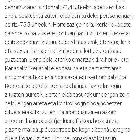
dementziaren sintomak 71,4 urteekin agertzen hasi
zirela deskubritu zuten; elebidun taldeko pertsonengan,
berriz, 75,5 urteekin. Horrezaz gainera, ikerlariek beste
parametro batzuk ere kontuan hartu zituzten ikerketa
egiteko orduan: kultura ezberdintasunak, etorrera, lana
eta sexua. Baina emaitza berdina lortu zuten kasu
guztietan. Dena dela, atariko emaitzak dira horiek eta
Kanadako ikerlariak elebitasuna eta dementziaren
sintomen arteko erlazioa sakonegi ikertzen dabiltza.
Beste alde batetik, ikerlariek hainbat azterlan egin
zituzten aurretik. Bertan elebitasunak umeengan zein
helduengan arreta eta kontrol kognitiboa hobetzen
dituela erakutsi zuten. Halaber, bizitzaren azken
urteetan bizimoduak (jarduera fisikoa, hezkuntza,
gizarte-mailaâ€¦) â€œerreserba kognitiboanâ€ eragina
duela frogatu zuten. Hori neurona-plastikotasun