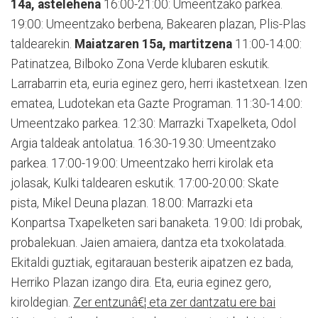
14a, astelehena
16:00-21:00: Umeentzako parkea.
19:00: Umeentzako berbena, Bakearen plazan, Plis-Plas
taldearekin.
Maiatzaren 15a, martitzena
11:00-14:00:
Patinatzea, Bilboko Zona Verde klubaren eskutik.
Larrabarrin eta, euria eginez gero, herri ikastetxean. Izen
ematea, Ludotekan eta Gazte Programan. 11:30-14:00:
Umeentzako parkea. 12:30: Marrazki Txapelketa, Odol
Argia taldeak antolatua. 16:30-19.30: Umeentzako
parkea. 17:00-19:00: Umeentzako herri kirolak eta
jolasak, Kulki taldearen eskutik. 17:00-20:00: Skate
pista, Mikel Deuna plazan. 18:00: Marrazki eta
Konpartsa Txapelketen sari banaketa. 19:00: Idi probak,
probalekuan. Jaien amaiera, dantza eta txokolatada.
Ekitaldi guztiak, egitarauan besterik aipatzen ez bada,
Herriko Plazan izango dira. Eta, euria eginez gero,
kiroldegian.
Zer entzunâ€¦ eta zer dantzatu ere bai