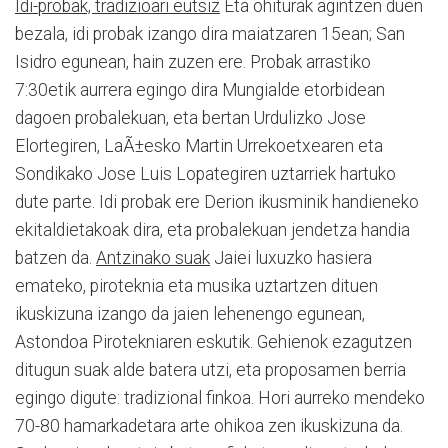
Idi-probak, tradizioari eutsiz
Eta ohiturak agintzen duen
bezala, idi probak izango dira maiatzaren 15ean; San
Isidro egunean, hain zuzen ere. Probak arrastiko
7:30etik aurrera egingo dira Mungialde etorbidean
dagoen probalekuan, eta bertan Urdulizko Jose
Elortegiren, LaÃ±esko Martin Urrekoetxearen eta
Sondikako Jose Luis Lopategiren uztarriek hartuko
dute parte. Idi probak ere Derion ikusminik handieneko
ekitaldietakoak dira, eta probalekuan jendetza handia
batzen da.
Antzinako suak
Jaiei luxuzko hasiera
emateko, piroteknia eta musika uztartzen dituen
ikuskizuna izango da jaien lehenengo egunean,
Astondoa Pirotekniaren eskutik. Gehienok ezagutzen
ditugun suak alde batera utzi, eta proposamen berria
egingo digute: tradizional finkoa. Hori aurreko mendeko
70-80 hamarkadetara arte ohikoa zen ikuskizuna da.