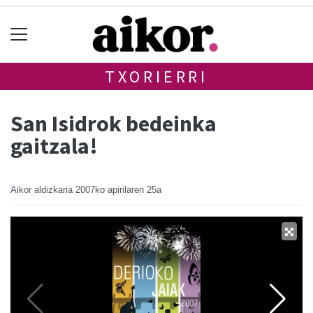
TXORIERRI
San Isidrok bedeinka
gaitzala!
Aikor aldizkaria
2007ko apirilaren 25a