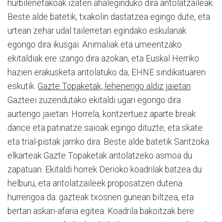
hurbilenetakoak izaten ahaleginduko dira antolatzaileak.
Beste alde batetik, txakolin dastatzea egingo dute, eta
urtean zehar udal tailerretan egindako eskulanak
egongo dira ikusgai. Animaliak eta umeentzako
ekitaldiak ere izango dira azokan, eta Euskal Herriko
hazien erakusketa antolatuko da, EHNE sindikatuaren
eskutik.
Gazte Topaketak, lehenengo aldiz jaietan
Gazteei zuzendutako ekitaldi ugari egongo dira
aurtengo jaietan. Horrela, kontzertuez aparte break
dance eta patinatze saioak egingo dituzte, eta skate
eta trial-pistak jarriko dira. Beste alde batetik Santzoka
elkarteak Gazte Topaketak antolatzeko asmoa du
zapatuan. Ekitaldi horrek Derioko koadrilak batzea du
helburu, eta antolatzaileek proposatzen dutena
hurrengoa da: gazteak txosnen gunean biltzea, eta
bertan askari-afaria egitea. Koadrila bakoitzak bere