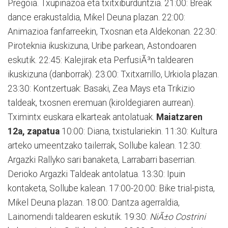
Pregoia. Txupinazoa eta txitxiburduntzia. 21:00: Break
dance erakustaldia, Mikel Deuna plazan. 22:00:
Animazioa fanfarreekin, Txosnan eta Aldekonan. 22:30:
Piroteknia ikuskizuna, Uribe parkean, Astondoaren
eskutik. 22:45: Kalejirak eta PerfusiÃ³n taldearen
ikuskizuna (danborrak). 23:00: Txitxarrillo, Urkiola plazan.
23:30: Kontzertuak: Basaki, Zea Mays eta Trikizio
taldeak, txosnen eremuan (kiroldegiaren aurrean).
Tximintx euskara elkarteak antolatuak.
Maiatzaren
12a, zapatua
10:00: Diana, txistulariekin. 11:30: Kultura
arteko umeentzako tailerrak, Sollube kalean. 12:30:
Argazki Rallyko sari banaketa, Larrabarri baserrian.
Derioko Argazki Taldeak antolatua. 13:30: Ipuin
kontaketa, Sollube kalean. 17:00-20:00: Bike trial-pista,
Mikel Deuna plazan. 18:00: Dantza agerraldia,
Lainomendi taldearen eskutik. 19:30:
NiÃ±o Costrini