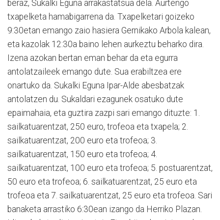
beraz, Sukalki Eguna arrakastatsua dela. Aurtengo
txapelketa hamabigarrena da. Txapelketari goizeko
9:30etan emango zaio hasiera Gernikako Arbola kalean,
eta kazolak 12:30a baino lehen aurkeztu beharko dira.
Izena azokan bertan eman behar da eta egurra
antolatzaileek emango dute. Sua erabiltzea ere
onartuko da. Sukalki Eguna Ipar-Alde abesbatzak
antolatzen du. Sukaldari ezagunek osatuko dute
epaimahaia, eta guztira zazpi sari emango dituzte: 1.
sailkatuarentzat, 250 euro, trofeoa eta txapela; 2.
sailkatuarentzat, 200 euro eta trofeoa; 3.
sailkatuarentzat, 150 euro eta trofeoa; 4.
sailkatuarentzat, 100 euro eta trofeoa; 5. postuarentzat,
50 euro eta trofeoa; 6. sailkatuarentzat, 25 euro eta
trofeoa eta 7. sailkatuarentzat, 25 euro eta trofeoa. Sari
banaketa arrastiko 6:30ean izango da Herriko Plazan.