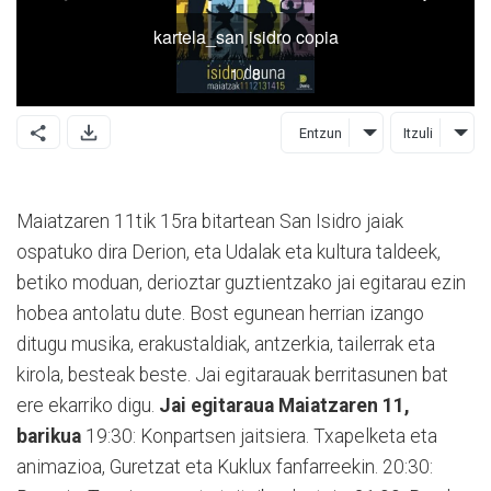
Entzun
Itzuli
Maiatzaren 11tik 15ra bitartean San Isidro jaiak
ospatuko dira Derion, eta Udalak eta kultura taldeek,
betiko moduan, derioztar guztientzako jai egitarau ezin
hobea antolatu dute. Bost egunean herrian izango
ditugu musika, erakustaldiak, antzerkia, tailerrak eta
kirola, besteak beste. Jai egitarauak berritasunen bat
ere ekarriko digu.
Jai egitaraua
Maiatzaren 11,
barikua
19:30: Konpartsen jaitsiera. Txapelketa eta
animazioa, Guretzat eta Kuklux fanfarreekin. 20:30: