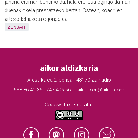
janaria eraman beharko du; hala ere, sua egingo da, nahi
duenak okela prestatzeko bertan. Ostean, koadrilen
arteko lehiaketa egongo da.
ZENBAIT
aikor aldizkaria
Aresti kalea 2, behea - 48170 Zamudio
688 86 41 35 · 747 406 561 · aikortxori@aikor.com
Codesyntaxek garatua