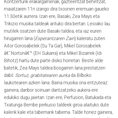
Kontzerturik erakargarrienak, gazteentzat behintzat,
maiatzaren 11n izango dira txosnen eremuan gaueko
11:30etik aurrera. Izan ere, Basaki, Zea Mays eta
Trikizio musika taldeak arituko dira bertan. Leioako lau
mutilek osatzen dute Basaki taldea, eta iaz euren
hirugarren lana (
Esperantzaren Zain
) kaleratu zuten.
Aitor Gorosabelek (Su Ta Gar), Mikel Gorosabelek
â€˜Nortonâ€™ (EH Sukarra) eta Mikel Bizarrek (Idi
Bihotz) hartu dute parte disko horretan. Beste alde
batetik, Zea Mays taldea bosgarren lana prestatzen
dabil.
Sortuz, grabitatearen aurka
da Bilboko
laukotearen azken lana. Baina musika ona entzuteaz
gainera, danbor soinuan dantzatzeko aukera ere
edukiko dugu jaietan. Izan ere, Perfusion, Batukada eta
Txatunga Bembe perkusio taldeek giroa alaituko dute
kalerik kale eta tabernarik taberna. Talde horiez gainera,