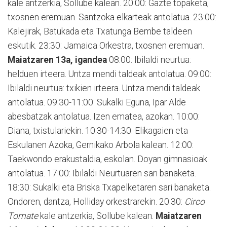
kale antzerkia, Sollube kalean. 20:00: Gazte topaketa,
txosnen eremuan. Santzoka elkarteak antolatua. 23:00:
Kalejirak, Batukada eta Txatunga Bembe taldeen
eskutik. 23:30: Jamaica Orkestra, txosnen eremuan.
Maiatzaren 13a, igandea
08:00: Ibilaldi neurtua:
helduen irteera. Untza mendi taldeak antolatua. 09:00:
Ibilaldi neurtua: txikien irteera. Untza mendi taldeak
antolatua. 09:30-11:00: Sukalki Eguna, Ipar Alde
abesbatzak antolatua. Izen ematea, azokan. 10:00:
Diana, txistulariekin. 10:30-14:30: Elikagaien eta
Eskulanen Azoka, Gernikako Arbola kalean. 12:00:
Taekwondo erakustaldia, eskolan. Doyan gimnasioak
antolatua. 17:00: Ibilaldi Neurtuaren sari banaketa.
18:30: Sukalki eta Briska Txapelketaren sari banaketa.
Ondoren, dantza, Holliday orkestrarekin. 20:30:
Circo
Tomate
kale antzerkia, Sollube kalean.
Maiatzaren