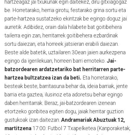
hartzeagaz jai txukunak egin daitekez, diru gitxiagogaz
be. Horretarako, herria girotu, festarako grina sortu eta
parte-hartzea sustatzeko ekintzak be egingo doguz jai
aurretik. Adibidez, orain dala hilabete bat goitibehera
tailerra egin zan, herritarrek goitibehera ezbardinak
sortu daiezan, eta horreek jatsieran erabili daiezan.
Beste alde batetik, uztailaren 30ean jaien aurkezpena
egingo da igerilekuan, horreen barri emoteko.
Jai-
batzordearen ardatzetariko bat herritarren parte-
hartzea bultzatzea izan da beti.
Eta horretarako,
besteak beste, barritasuna behar da, ideia barriak, jente
barria eta gaztea, ilusinoz eta adoretsu behar egingo
daben herritarrak. Beraz, jai-batzordearen izenean
etortzeko gonbitea egiten dogu, jaiak herritar guztion
gustukoak izan daitezan.
Andramariak
Abuztuak 12,
martitzena
17:00: Futbol 7 Txapelketea (Kanporaketak,