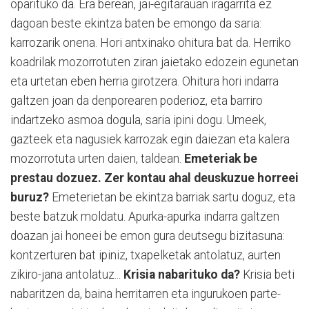
oparituko da. Era berean, jai-egitarauan iragarrita ez
dagoan beste ekintza baten be emongo da saria:
karrozarik onena. Hori antxinako ohitura bat da. Herriko
koadrilak mozorrotuten ziran jaietako edozein egunetan
eta urtetan eben herria girotzera. Ohitura hori indarra
galtzen joan da denporearen poderioz, eta barriro
indartzeko asmoa dogula, saria ipini dogu. Umeek,
gazteek eta nagusiek karrozak egin daiezan eta kalera
mozorrotuta urten daien, taldean.
Emeteriak be
prestau dozuez. Zer kontau ahal deuskuzue horreei
buruz?
Emeterietan be ekintza barriak sartu doguz, eta
beste batzuk moldatu. Apurka-apurka indarra galtzen
doazan jai honeei be emon gura deutsegu bizitasuna:
kontzerturen bat ipiniz, txapelketak antolatuz, aurten
zikiro-jana antolatuz...
Krisia nabarituko da?
Krisia beti
nabaritzen da, baina herritarren eta ingurukoen parte-