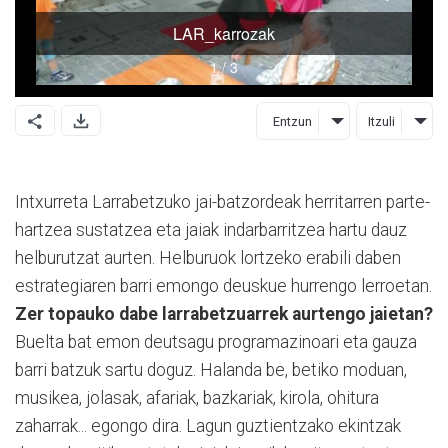
Entzun
Itzuli
Intxurreta Larrabetzuko jai-batzordeak herritarren parte-
hartzea sustatzea eta jaiak indarbarritzea hartu dauz
helburutzat aurten. Helburuok lortzeko erabili daben
estrategiaren barri emongo deuskue hurrengo lerroetan.
Zer topauko dabe larrabetzuarrek aurtengo jaietan?
Buelta bat emon deutsagu programazinoari eta gauza
barri batzuk sartu doguz. Halanda be, betiko moduan,
musikea, jolasak, afariak, bazkariak, kirola, ohitura
zaharrak... egongo dira. Lagun guztientzako ekintzak