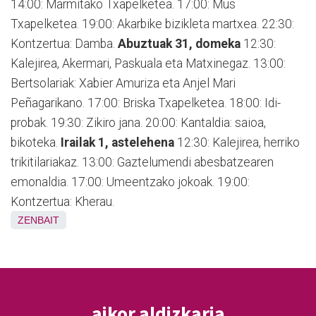
14:00: Marmitako Txapelketea. 17:00: Mus
Txapelketea. 19:00: Akarbike bizikleta martxea. 22:30:
Kontzertua: Damba.
Abuztuak 31, domeka
12:30:
Kalejirea, Akermari, Paskuala eta Matxinegaz. 13:00:
Bertsolariak: Xabier Amuriza eta Anjel Mari
Peñagarikano. 17:00: Briska Txapelketea. 18:00: Idi-
probak. 19:30: Zikiro jana. 20:00: Kantaldia: saioa,
bikoteka.
Irailak 1, astelehena
12:30: Kalejirea, herriko
trikitilariakaz. 13:00: Gaztelumendi abesbatzearen
emonaldia. 17:00: Umeentzako jokoak. 19:00:
Kontzertua: Kherau.
ZENBAIT
aikor aldizkaria