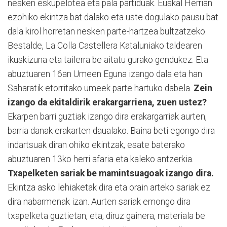
nesken eskupelotea eta pala partiduak. Euskal Herrian
ezohiko ekintza bat dalako eta uste dogulako pausu bat
dala kirol horretan nesken parte-hartzea bultzatzeko.
Bestalde, La Colla Castellera Kataluniako taldearen
ikuskizuna eta tailerra be aitatu gurako gendukez. Eta
abuztuaren 16an Umeen Eguna izango dala eta han
Saharatik etorritako umeek parte hartuko dabela.
Zein
izango da ekitaldirik erakargarriena, zuen ustez?
Ekarpen barri guztiak izango dira erakargarriak aurten,
barria danak erakarten daualako. Baina beti egongo dira
indartsuak diran ohiko ekintzak, esate baterako
abuztuaren 13ko herri afaria eta kaleko antzerkia.
Txapelketen sariak be mamintsuagoak izango dira.
Ekintza asko lehiaketak dira eta orain arteko sariak ez
dira nabarmenak izan. Aurten sariak emongo dira
txapelketa guztietan, eta, diruz gainera, materiala be