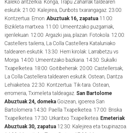
Kaleko antzerkia: Konga, Trapu Zaharrak taldearen
eskutik. 21:00: Kalejirea, Dunbots txarangagaz. 23:00:
Kontzertua: Emon.
Abuztuak 16, zapatua
11:00:
Bizikleta martxea. 11:00: Umeentzako puzgarriak,
igerilekuan. 12:00: Argazki jaia, plazan. Fotokola. 12:00:
Castellers tailerra, La Colla Castellera Kataluniako
taldearen eskutik. 13:30: Herri kirolak: Larrabetzu vs
Morga. 14:00: Umeentzako bazkaria. 14:30: Sukalki
Txapelketea. 18:00: Goitibeherak. 20:00: Castellersak,
La Colla Castellera taldearen eskutik. Ostean, Dantza
Lehiaketea. 22:30: Kontzertua: Tik-tara. Ostean,
erromeria, Tximeleta taldeagaz.
San Bartolome
Abuztuak 24, domeka
Goizean, igoerea San
Bartolomera 14:30: Paella Txapelketea. 17:00: Briska
Txapelketea. 17:30: Urkaritxo Txapelketea.
Emeteriak
Abuztuak 30, zapatua
12:30: Kalejirea eta txupinazoa.