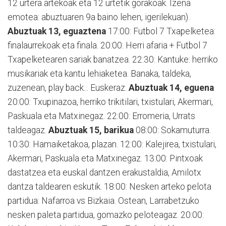
12 urtera artekoak eta 12 urtetik gorakoak. Izena
emotea: abuztuaren 9a baino lehen, igerilekuan).
Abuztuak 13, eguaztena
17:00: Futbol 7 Txapelketea:
finalaurrekoak eta finala. 20:00: Herri afaria + Futbol 7
Txapelketearen sariak banatzea. 22:30: Kantuke: herriko
musikariak eta kantu lehiaketea. Banaka, taldeka,
zuzenean, play back... Euskeraz.
Abuztuak 14, eguena
20:00: Txupinazoa, herriko trikitilari, txistulari, Akermari,
Paskuala eta Matxinegaz. 22:00: Erromeria, Urrats
taldeagaz.
Abuztuak 15, barikua
08:00: Sokamuturra.
10:30: Hamaiketakoa, plazan. 12:00: Kalejirea, txistulari,
Akermari, Paskuala eta Matxinegaz. 13:00: Pintxoak
dastatzea eta euskal dantzen erakustaldia, Amilotx
dantza taldearen eskutik. 18:00: Nesken arteko pelota
partidua: Nafarroa vs Bizkaia. Ostean, Larrabetzuko
nesken paleta partidua, gomazko peloteagaz. 20:00: