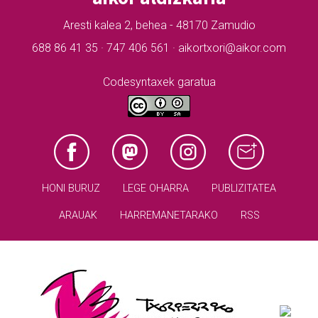
Aresti kalea 2, behea - 48170 Zamudio
688 86 41 35 · 747 406 561 · aikortxori@aikor.com
Codesyntaxek garatua
HONI BURUZ
LEGE OHARRA
PUBLIZITATEA
ARAUAK
HARREMANETARAKO
RSS