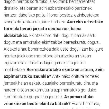
dagoz, herritik sortutako jaiak izanik herritarrentzat
diralako, eta bertan adin ezbardinetako personek
hartzen dabelako parte. Honenbestez, ezinbestekoa
izango da jentearen parte-hartzea.
Aurreko urteetako
formula berari jarraitu deutsazue, baina
aldaketakaz.
Ekintzak moldatu doguz, barriak sartu
doguz eta antxinako ekintzak be berreskuratu doguz...
Aldaketa hau beharrezkoa dala uste dogu. Izan be, gure
herriko jaiak oso monotono bihurtzeko arriskuan
egozan eta aldaketak lagungarriak dira jentea
motibetako.
Berreskuratutako ekintzen artean, zein
azpimarratuko zeunkie?
Antxinako ohitura horreek
jenteak halan eskatu daualako berreskuratu dira, eta
hareen artean sokamuturra azpimarratuko genduke.
Hori ikusteko gogoa dau jenteak.
Azpimarratuko
zeunkiezan beste ekintza batzuk?
Esate baterako,