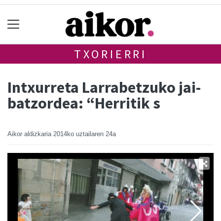
TXORIERRI
Intxurreta Larrabetzuko jai-
batzordea: “Herritik s
Aikor aldizkaria
2014ko uztailaren 24a