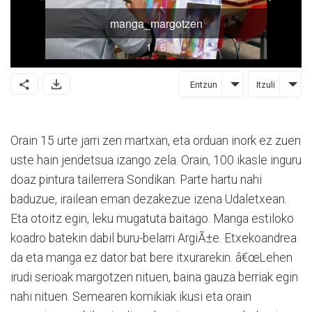
Entzun
Itzuli
Orain 15 urte jarri zen martxan, eta orduan inork ez zuen
uste hain jendetsua izango zela. Orain, 100 ikasle inguru
doaz pintura tailerrera Sondikan. Parte hartu nahi
baduzue, irailean eman dezakezue izena Udaletxean.
Eta otoitz egin, leku mugatuta baitago. Manga estiloko
koadro batekin dabil buru-belarri ArgiÃ±e. Etxekoandrea
da eta manga ez dator bat bere itxurarekin. â€œLehen
irudi serioak margotzen nituen, baina gauza berriak egin
nahi nituen. Semearen komikiak ikusi eta orain