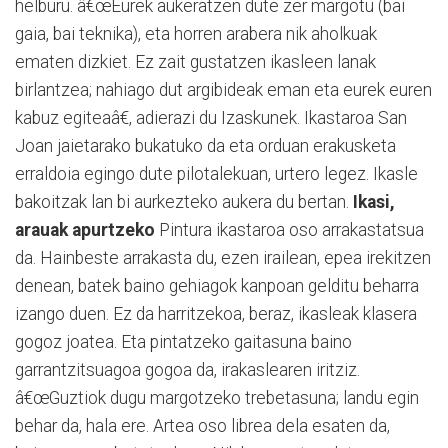
helburu. â€œEurek aukeratzen dute zer margotu (bai
gaia, bai teknika), eta horren arabera nik aholkuak
ematen dizkiet. Ez zait gustatzen ikasleen lanak
birlantzea; nahiago dut argibideak eman eta eurek euren
kabuz egiteaâ€, adierazi du Izaskunek. Ikastaroa San
Joan jaietarako bukatuko da eta orduan erakusketa
erraldoia egingo dute pilotalekuan, urtero legez. Ikasle
bakoitzak lan bi aurkezteko aukera du bertan.
Ikasi,
arauak apurtzeko
Pintura ikastaroa oso arrakastatsua
da. Hainbeste arrakasta du, ezen irailean, epea irekitzen
denean, batek baino gehiagok kanpoan gelditu beharra
izango duen. Ez da harritzekoa, beraz, ikasleak klasera
gogoz joatea. Eta pintatzeko gaitasuna baino
garrantzitsuagoa gogoa da, irakaslearen iritziz.
â€œGuztiok dugu margotzeko trebetasuna; landu egin
behar da, hala ere. Artea oso librea dela esaten da,