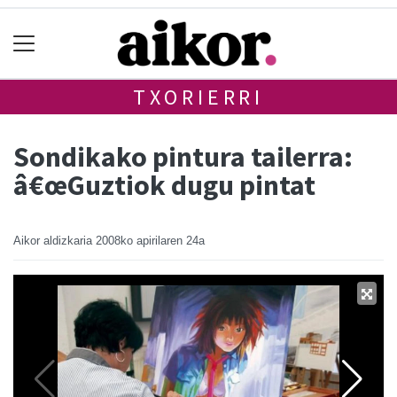
TXORIERRI
Sondikako pintura tailerra:
â€œGuztiok dugu pintat
Aikor aldizkaria
2008ko apirilaren 24a