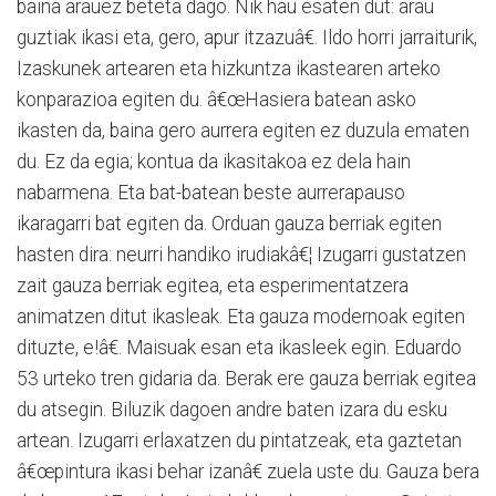
baina arauez beteta dago. Nik hau esaten dut: arau
guztiak ikasi eta, gero, apur itzazuâ€. Ildo horri jarraiturik,
Izaskunek artearen eta hizkuntza ikastearen arteko
konparazioa egiten du. â€œHasiera batean asko
ikasten da, baina gero aurrera egiten ez duzula ematen
du. Ez da egia; kontua da ikasitakoa ez dela hain
nabarmena. Eta bat-batean beste aurrerapauso
ikaragarri bat egiten da. Orduan gauza berriak egiten
hasten dira: neurri handiko irudiakâ€¦ Izugarri gustatzen
zait gauza berriak egitea, eta esperimentatzera
animatzen ditut ikasleak. Eta gauza modernoak egiten
dituzte, e!â€. Maisuak esan eta ikasleek egin. Eduardo
53 urteko tren gidaria da. Berak ere gauza berriak egitea
du atsegin. Biluzik dagoen andre baten izara du esku
artean. Izugarri erlaxatzen du pintatzeak, eta gaztetan
â€œpintura ikasi behar izanâ€ zuela uste du. Gauza bera