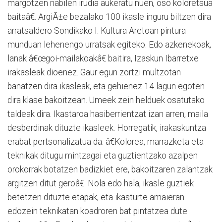
margotzen nabilen irudia aukeratu nuen, oso koloretsua
baitaâ€. ArgiÃ±e bezalako 100 ikasle inguru biltzen dira
arratsaldero Sondikako I. Kultura Aretoan pintura
munduan lehenengo urratsak egiteko. Edo azkenekoak,
lanak â€œgoi-mailakoakâ€ baitira, Izaskun Ibarretxe
irakasleak dioenez. Gaur egun zortzi multzotan
banatzen dira ikasleak, eta gehienez 14 lagun egoten
dira klase bakoitzean. Umeek zein helduek osatutako
taldeak dira. Ikastaroa hasiberrientzat izan arren, maila
desberdinak dituzte ikasleek. Horregatik, irakaskuntza
erabat pertsonalizatua da. â€Kolorea, marrazketa eta
teknikak ditugu mintzagai eta guztientzako azalpen
orokorrak botatzen badizkiet ere, bakoitzaren zalantzak
argitzen ditut geroâ€. Nola edo hala, ikasle guztiek
betetzen dituzte etapak, eta ikasturte amaieran
edozein teknikatan koadroren bat pintatzea dute