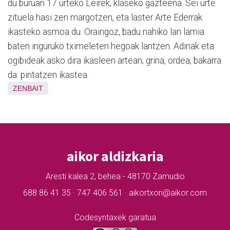
du buruan 17 urteko Leirek, klaseko gazteena. Sei urte
zituela hasi zen margotzen, eta laster Arte Ederrak
ikasteko asmoa du. Oraingoz, badu nahiko lan lamia
baten inguruko tximeleten hegoak lantzen. Adinak eta
ogibideak asko dira ikasleen artean; grina, ordea, bakarra
da: pintatzen ikastea.
ZENBAIT
aikor aldizkaria
Aresti kalea 2, behea - 48170 Zamudio
688 86 41 35 · 747 406 561 · aikortxori@aikor.com
Codesyntaxek garatua