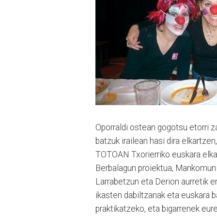
Oporraldi ostean gogotsu etorri z
batzuk irailean hasi dira elkartzen
TOTOAN Txorierriko euskara elkart
Berbalagun proiektua, Mankomunita
Larrabetzun eta Derion aurretik 
ikasten dabiltzanak eta euskara 
praktikatzeko, eta bigarrenek eu