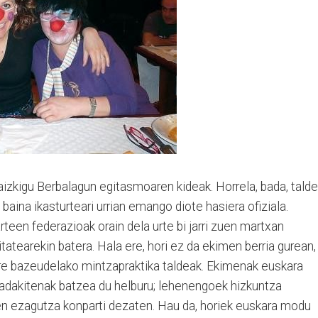
aizkigu Berbalagun egitasmoaren kideak. Horrela, bada, talde
, baina ikasturteari urrian emango diote hasiera ofiziala.
een federazioak orain dela urte bi jarri zuen martxan
tearekin batera. Hala ere, hori ez da ekimen berria gurean,
ere bazeudelako mintzapraktika taldeak. Ekimenak euskara
badakitenak batzea du helburu; lehenengoek hizkuntza
ren ezagutza konparti dezaten. Hau da, horiek euskara modu