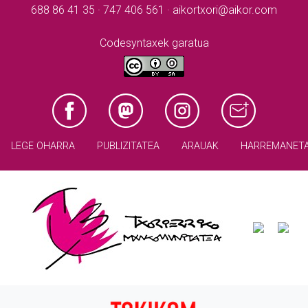
688 86 41 35 · 747 406 561 · aikortxori@aikor.com
Codesyntaxek garatua
LEGE OHARRA
PUBLIZITATEA
ARAUAK
HARREMANET