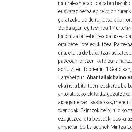
naturalean erabil dezaten herriko 
euskaraz berba egiteko ohiturarik 
geratzeko beldurra, lotsa edo nor
Berbalagun egitasmoa 17 urtetik 
baldintza bi betetzea baino ez da
ordubete libre edukitzea. Parte-h
dira, eta talde bakoitzak askatas
paseoan ibiltzen, kafe bana hartze
sortu ziren Txorierrin: 1 Sondika
Larrabetzun.
Abantailak baino e
ekainera bitartean, euskaraz berb
antolatutako ekitaldiz gozatzeko a
aipagarrienak: ikastaroak, mendi ir
txangoak. Ekintzok helburu bikoitz
ezagutzea; eta bestetik, euskaraz
amaieran berbalagunek Mintza Egu