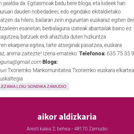
 jaialdia da. Egitasmoak badu bere bloga, eta kideek han
inguruan dauden nobedadeei, edo egindako ekitaldietako
ratzen da hilero, bailaran zein inguruetan euskaraz egiten dir
tzaileen esanetan, berbalaguna izateak abantailak baino ez
ezagutzea, batzuek erdi ahaztuta duten hizkuntza
ren ekarpena egitea, tarte atseginak pasatzea, euskara
eraz, anima zaitezte! Izena emateko:
Telefonoa:
635 75 35 
alaguna@gmail.com
Bloga:
gun
Txorierriko Mankomunitatea Txorierriko euskara elkarte
uskaltegia
LEZAMA
LOIU
SONDIKA
ZAMUDIO
aikor aldizkaria
Aresti kalea 2, behea - 48170 Zamudio