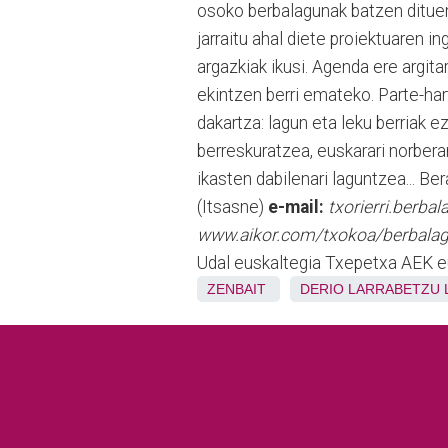
osoko berbalagunak batzen dituen
jarraitu ahal diete proiektuaren 
argazkiak ikusi. Agenda ere argita
ekintzen berri emateko. Parte-har
dakartza: lagun eta leku berriak 
berreskuratzea, euskarari norbera
ikasten dabilenari laguntzea... B
(Itsasne)
e-mail:
txorierri.berb
www.aikor.com/txokoa/berbala
Udal euskaltegia Txepetxa AEK e
ZENBAIT
DERIO
LARRABETZU