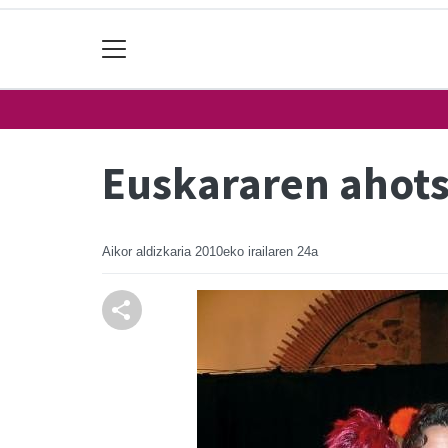
Euskararen ahots
Aikor aldizkaria
2010eko irailaren 24a