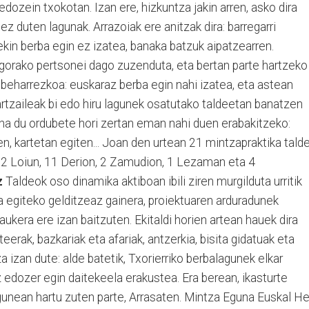
edozein txokotan. Izan ere, hizkuntza jakin arren, asko dira
ez duten lagunak. Arrazoiak ere anitzak dira: barregarri
ekin berba egin ez izatea, banaka batzuk aipatzearren.
gorako pertsonei dago zuzenduta, eta bertan parte hartzeko
 beharrezkoa: euskaraz berba egin nahi izatea, eta astean
artzaileak bi edo hiru lagunek osatutako taldeetan banatzen
una du ordubete hori zertan eman nahi duen erabakitzeko:
n, kartetan egiten... Joan den urtean 21 mintzapraktika tald
n, 2 Loiun, 11 Derion, 2 Zamudion, 1 Lezaman eta 4
z
Taldeok oso dinamika aktiboan ibili ziren murgilduta urritik
a egiteko gelditzeaz gainera, proiektuaren arduradunek
ukera ere izan baitzuten. Ekitaldi horien artean hauek dira
teerak, bazkariak eta afariak, antzerkia, bisita gidatuak eta
a izan dute: alde batetik, Txorierriko berbalagunek elkar
 edozer egin daitekeela erakustea. Era berean, ikasturte
nean hartu zuten parte, Arrasaten. Mintza Eguna Euskal Her