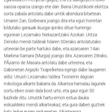
sasoia oparoa izango ete dan. Baina Urrustikoek ekintza
sorta zabala antolatu dabe urritik abendura bitartean.
Urriaren 2an, Gorbeiara joango dira eta egun horretan
bildutako garauak ikusgai ipiniko ditue hurrengo
egunean Lezamako Nekazaritzako Azokan. Untza
Derioko mendi taldeak hilaren 30erako antolatutako
urteeran be parte hartuko dabe, eta azaroaren 14an
Markina-Sarriara (Murgia) joango dira. Azaroaren 28rako,
PÃ¡ramo de Masara antolatu dabe urteerea, eta
Gabonetan Argazki Txapelketea egingo dabe laugarren
aldiz. Urrusti Lezamako taldea Txorierrin dagoan
mikologia alkarte bakarra da. Alkartea hamalau lagunek
sortu eben orain dala bost urte, eta gaur egun 50
bazkide ditu. Urrustik hartu-emon estua dauka
eskualdeko mendi alkarteakaz, eta gura daben guztiek
hatu leikie euren jardueretan. Alkarteagaz