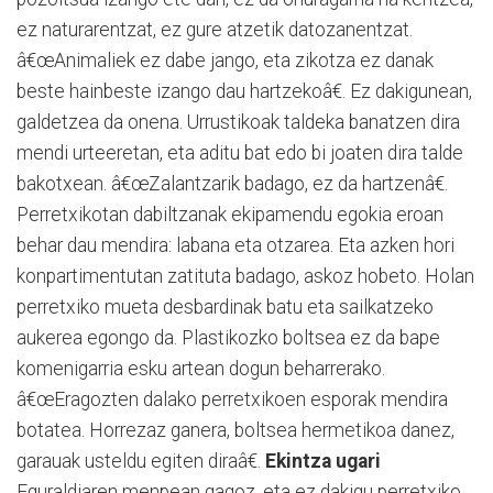
ez naturarentzat, ez gure atzetik datozanentzat.
â€œAnimaliek ez dabe jango, eta zikotza ez danak
beste hainbeste izango dau hartzekoâ€. Ez dakigunean,
galdetzea da onena. Urrustikoak taldeka banatzen dira
mendi urteeretan, eta aditu bat edo bi joaten dira talde
bakotxean. â€œZalantzarik badago, ez da hartzenâ€.
Perretxikotan dabiltzanak ekipamendu egokia eroan
behar dau mendira: labana eta otzarea. Eta azken hori
konpartimentutan zatituta badago, askoz hobeto. Holan
perretxiko mueta desbardinak batu eta sailkatzeko
aukerea egongo da. Plastikozko boltsea ez da bape
komenigarria esku artean dogun beharrerako.
â€œEragozten dalako perretxikoen esporak mendira
botatea. Horrezaz ganera, boltsea hermetikoa danez,
garauak usteldu egiten diraâ€.
Ekintza ugari
Eguraldiaren menpean gagoz, eta ez dakigu perretxiko