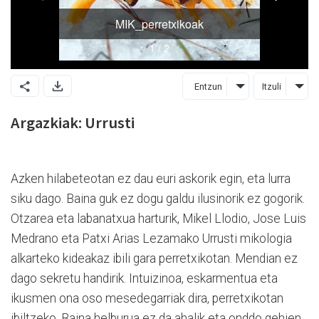
Entzun
Itzuli
Argazkiak: Urrusti
Azken hilabeteotan ez dau euri askorik egin, eta lurra
siku dago. Baina guk ez dogu galdu ilusinorik ez gogorik.
Otzarea eta labanatxua harturik, Mikel Llodio, Jose Luis
Medrano eta Patxi Arias Lezamako Urrusti mikologia
alkarteko kideakaz ibili gara perretxikotan. Mendian ez
dago sekretu handirik. Intuizinoa, eskarmentua eta
ikusmen ona oso mesedegarriak dira, perretxikotan
ibiltzeko. Baina helburua ez da ahalik eta onddo gehien