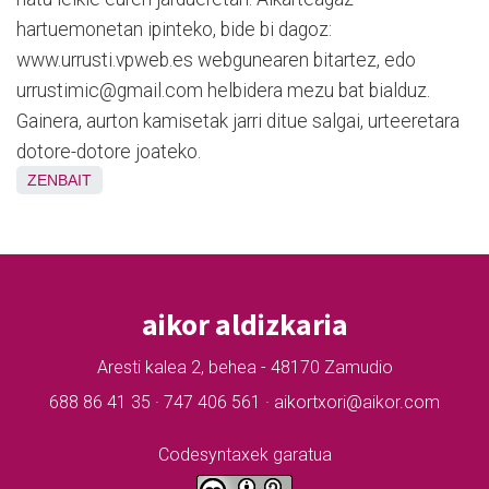
hartuemonetan ipinteko, bide bi dagoz:
www.urrusti.vpweb.es webgunearen bitartez, edo
urrustimic@gmail.com helbidera mezu bat bialduz.
Gainera, aurton kamisetak jarri ditue salgai, urteeretara
dotore-dotore joateko.
ZENBAIT
aikor aldizkaria
Aresti kalea 2, behea - 48170 Zamudio
688 86 41 35 · 747 406 561 · aikortxori@aikor.com
Codesyntaxek garatua