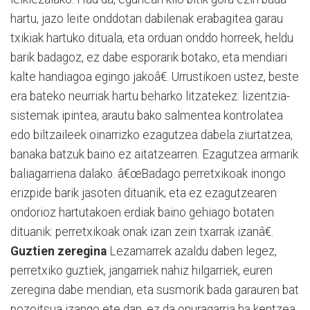
hartu, jazo leite onddotan dabilenak erabagitea garau
txikiak hartuko dituala, eta orduan onddo horreek, heldu
barik badagoz, ez dabe esporarik botako, eta mendiari
kalte handiagoa egingo jakoâ€. Urrustikoen ustez, beste
era bateko neurriak hartu beharko litzatekez: lizentzia-
sistemak ipintea, arautu bako salmentea kontrolatea
edo biltzaileek oinarrizko ezagutzea dabela ziurtatzea,
banaka batzuk baino ez aitatzearren. Ezagutzea armarik
baliagarriena dalako. â€œBadago perretxikoak inongo
erizpide barik jasoten dituanik; eta ez ezagutzearen
ondorioz hartutakoen erdiak baino gehiago botaten
dituanik: perretxikoak onak izan zein txarrak izanâ€.
Guztien zeregina
Lezamarrek azaldu daben legez,
perretxiko guztiek, jangarriek nahiz hilgarriek, euren
zeregina dabe mendian, eta susmorik bada garauren bat
pozoitsua izango ete dan, ez da onuragarria ha kentzea,