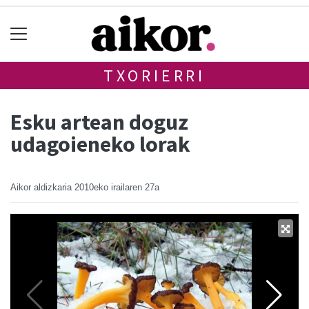
TXORIERRI
Esku artean doguz
udagoieneko lorak
Aikor aldizkaria
2010eko irailaren 27a