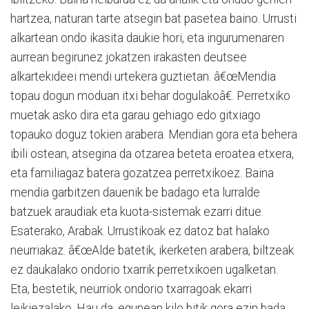
hartzea, naturan tarte atsegin bat pasetea baino. Urrusti
alkartean ondo ikasita daukie hori, eta ingurumenaren
aurrean begirunez jokatzen irakasten deutsee
alkartekideei mendi urtekera guztietan. â€œMendia
topau dogun moduan itxi behar dogulakoâ€. Perretxiko
muetak asko dira eta garau gehiago edo gitxiago
topauko doguz tokien arabera. Mendian gora eta behera
ibili ostean, atsegina da otzarea beteta eroatea etxera,
eta familiagaz batera gozatzea perretxikoez. Baina
mendia garbitzen dauenik be badago eta lurralde
batzuek araudiak eta kuota-sistemak ezarri ditue.
Esaterako, Arabak. Urrustikoak ez datoz bat halako
neurriakaz. â€œAlde batetik, ikerketen arabera, biltzeak
ez daukalako ondorio txarrik perretxikoen ugalketan.
Eta, bestetik, neurriok ondorio txarragoak ekarri
leikiezalako. Hau da, egunean kilo bitik gora ezin bada