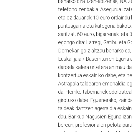
beharko dira: izen-abizenak, NA ze
telefono zenbakia. Asegurua izate
eta ez dauanak 10 euro ordaindu b
puntuagarria eta kategoria bakotx
saritzat; 60 euro, bigarrenak; eta
egongo dira: Larregi, Gatibu eta 
Domekan goiz altzau beharko da, 
Euskal jaia / Baserritarren Eguna 
daroela kalera urtetera animau d
kontzertua eskainiko dabe, eta h
Astrapala taldearen emonaldia e
da. Herriko tabernariek odolostea
girotuko dabe. Eguenerako, zainda
taldeak dantzen agerraldia eskain
dau. Barikua Nagusien Eguna izang
berean, profesionalen pelota par