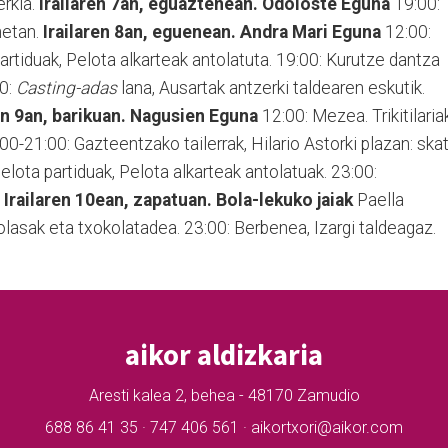
erkia.
Irailaren 7an, eguaztenean. Odoloste Eguna
19:00:
netan.
Irailaren 8an, eguenean. Andra Mari Eguna
12:00:
rtiduak, Pelota alkarteak antolatuta. 19:00: Kurutze dantza
00:
Casting-adas
lana, Ausartak antzerki taldearen eskutik.
en 9an, barikuan. Nagusien Eguna
12:00: Mezea. Trikitilariak
00-21:00: Gazteentzako tailerrak, Hilario Astorki plazan: ska
pelota partiduak, Pelota alkarteak antolatuak. 23:00:
.
Irailaren 10ean, zapatuan. Bola-lekuko jaiak
Paella
lasak eta txokolatadea. 23:00: Berbenea, Izargi taldeagaz.
aikor aldizkaria
Aresti kalea 2, behea - 48170 Zamudio
688 86 41 35 · 747 406 561 · aikortxori@aikor.com