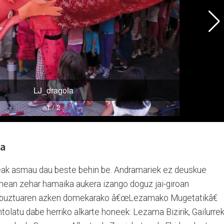
la
eak asmau dau beste behin be. Andramariek ez deuskue
nean zehar hamaika aukera izango doguz jai-giroan
, abuztuaren azken domekarako â€œLezamako Mugetatikâ€
olatu dabe herriko alkarte honeek: Lezama Bizirik, Gailurrek