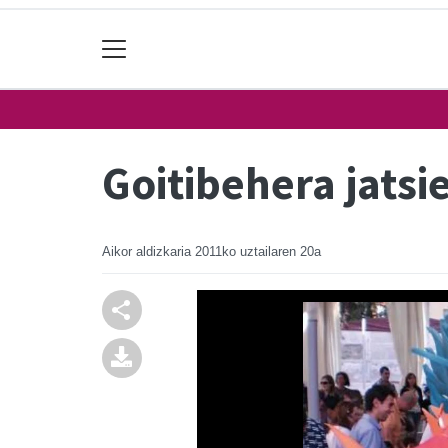
Goitibehera jatsi
Aikor aldizkaria
2011ko uztailaren 20a