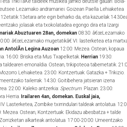
xi eta TrikiTaKe taldeek musikea jarriko deutsie gauari. Bola-
eutsee Lezamako andramariei. Goizean Paella Lehiaketea
12etatik 13etara arte egin beharko da, eta kazuelak 14:30e
eentzako jolasak eta txokolatadea egongo dira eta Izargi
mariak
Abuztuaren 28an, domekan
08:30: â€œLezamako
10:00: â€œLezamako mugetatikâ€ VI. lasterketea eta martx
an AntolÃ­n
Legina Auzoan
12:00: Mezea. Ostean, kopaua
karia. 16:00: Briska eta Mus Txapelketak.
Herrian
19:30:
 taldearen emonaldia. Ostean, trikipoteoa tabernetatik. 21:0
ozorro Lehiaketea. 23:00: Kontzertuak: Gatazka + Trikizio.
eentzako tailerrak. 14:30: Goitibehera jatsieran izena
rea. 22:00: Kaleko antzerkia:
Spectrum
. Plazan. 23:00:
ora Herria.
Irailaren 4an, domekan. Euskal jaia,
V. Lasterketea, Zorribike txirrindulari taldeak antolatua. 12:0
: Mezea. Ostean, Kontzertuak: Ekidazu abesbatza + talde
, Zorrizketan alkarteak antolatua. 17:00-20:00: Umeentzako