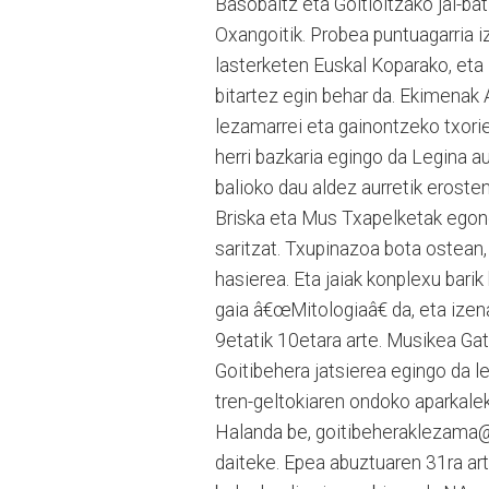
Basobaltz eta Goitioltzako jai-ba
Oxangoitik. Probea puntuagarria
lasterketen Euskal Koparako, e
bitartez egin behar da. Ekimenak 
lezamarrei eta gainontzeko txorie
herri bazkaria egingo da Legina au
balioko dau aldez aurretik eroste
Briska eta Mus Txapelketak egon
saritzat. Txupinazoa bota ostean
hasierea. Eta jaiak konplexu bari
gaia â€œMitologiaâ€ da, eta iz
9etatik 10etara arte. Musikea Gat
Goitibehera jatsierea egingo da l
tren-geltokiaren ondoko aparkale
Halanda be, goitibeheraklezama@
daiteke. Epea abuztuaren 31ra a