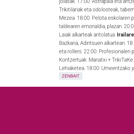
jolasak. 17:00: Astrapala eta antz
Trikitilariak eta odolosteak, taber
Mezea. 18:00: Pelota eskolaren pa
taldearen emonaldia, plazan. 20:
Laiak alkarteak antolatua.
Irailar
Bazkaria, Adintsuen alkartean. 18.
eta rollers. 22:00: Profesionalen 
Kontzertuak: Mariatxi + TrikiTaKe
Lehiaketea. 18:00: Umeentzako jo
ZENBAIT