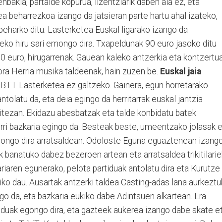
nbakia, partaide kopurua, lizentziarik daben ala ez, eta
a beharrezkoa izango da jatsieran parte hartu ahal izateko,
eharko ditu. Lasterketea Euskal ligarako izango da
eko hiru sari emongo dira. Txapeldunak 90 euro jasoko ditu
 30 euro, hirugarrenak. Gauean kaleko antzerkia eta kontzertu
Gora Herria musika taldeenak, hain zuzen be.
Euskal jaia
BTT Lasterketea ez galtzeko. Gainera, egun horretarako
antolatu da, eta deia egingo da herritarrak euskal jantzia
aitezan. Ekidazu abesbatzak eta talde konbidatu batek
erri bazkaria egingo da. Besteak beste, umeentzako jolasak 
gongo dira arratsaldean. Odoloste Eguna eguaztenean izang
k banatuko dabez bezeroen artean eta arratsaldea trikitilarie
riaren egunerako, pelota partiduak antolatu dira eta Kurutze
iko dau. Ausartak antzerki taldea Casting-adas lana aurkezt
o da, eta bazkaria eukiko dabe Adintsuen alkartean. Era
tiduak egongo dira, eta gazteek aukerea izango dabe skate e