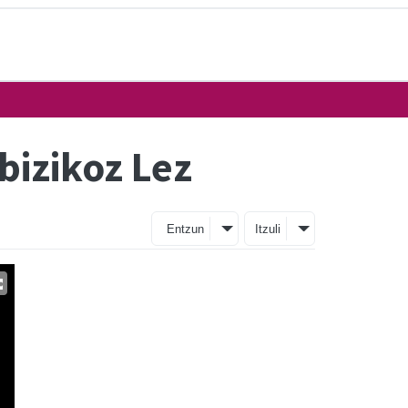
bizikoz Lez
Entzun
Itzuli