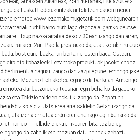
tzordeak, Gurasoen Alkarteak, Zorrizketanek, Ekidazuk eta
 izango da Euskal Federakuntzak antolatzen dauen mendi
ta izena emotea www.lezamakomugetatik.com webgunearen
Andramariak hurbil baino hurbilago dagozala igarriko deutse
rritarrei. Txupinazoa arratsaldeko 7,30ean izango dan arren,
zoan, irailaren 2an. Paella prestauko da, eta tiketak hiru euro
n bada; bost euro, bazkarian bertan erosten bada. Ostean,
go dira eta irabazleek Lezamako produktuak jasoko dabez
, dibertimentua nagusi izango dan zazpi egunei emongo jake
k hasteko, Mozorro Lehiaketea egingo da barikuan. Aurtengo
ena emotea Jai-batzordeko txosnan egin beharko da gaueko
azka eta Trikizio taldeen eskutik izango da. Zapatuan
ehendabiziko aldiz. Jatsierea arratsaldeko 3etan izango da
kuan, eta izena emotea ordu erdi lehenago egin beharko da.
hotmail.com helbide elektronikoaren bitartez be egin
rte egongo da zabalik eta mezuan datu honeek zehaztu