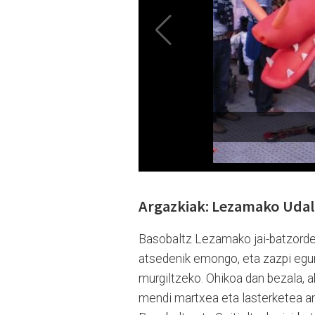
Argazkiak: Lezamako Uda
Basobaltz Lezamako jai-batzord
atsedenik emongo, eta zazpi egu
murgiltzeko. Ohikoa dan bezala
mendi martxea eta lasterketea ant