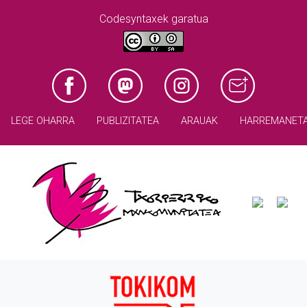
Codesyntaxek garatua
LEGE OHARRA
PUBLIZITATEA
ARAUAK
HARREMANET