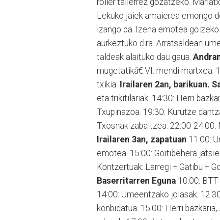
roller tailerrez gozatzeko. Mariat
Lekuko jaiek amaierea emongo d
izango da. Izena emotea goizeko 
aurkeztuko dira. Arratsaldean um
taldeak alaituko dau gaua.
Andra
mugetatikâ€ VI. mendi martxea. 
txikia.
Irailaren 2an, barikuan. S
eta trikitilariak. 14:30: Herri baz
Txupinazoa. 19:30: Kurutze dantza
Txosnak zabaltzea. 22:00-24:00: M
Irailaren 3an, zapatuan
11:00: Um
emotea. 15:00: Goitibehera jatsie
Kontzertuak: Larregi + Gatibu + G
Baserritarren Eguna
10:00: BTT I
14:00: Umeentzako jolasak. 12:30
konbidatua. 15:00: Herri bazkaria