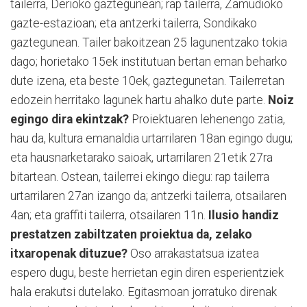
tailerra, Derioko gaztegunean; rap tailerra, Zamudioko
gazte-estazioan; eta antzerki tailerra, Sondikako
gaztegunean. Tailer bakoitzean 25 lagunentzako tokia
dago; horietako 15ek institutuan bertan eman beharko
dute izena, eta beste 10ek, gaztegunetan. Tailerretan
edozein herritako lagunek hartu ahalko dute parte.
Noiz
egingo dira ekintzak?
Proiektuaren lehenengo zatia,
hau da, kultura emanaldia urtarrilaren 18an egingo dugu;
eta hausnarketarako saioak, urtarrilaren 21etik 27ra
bitartean. Ostean, tailerrei ekingo diegu: rap tailerra
urtarrilaren 27an izango da; antzerki tailerra, otsailaren
4an; eta graffiti tailerra, otsailaren 11n.
Ilusio handiz
prestatzen zabiltzaten proiektua da, zelako
itxaropenak dituzue?
Oso arrakastatsua izatea
espero dugu, beste herrietan egin diren esperientziek
hala erakutsi dutelako. Egitasmoan jorratuko direnak