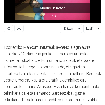
Entzun
Itzuli
Txorierriko Mankomunitateak â€œNola egin aurre
gatazkei?â€ ekimena jarriko du martxan urtarrilean.
Ekimena Esku-hartze komunitario sailetik eta Gazte
informazio bulegotik koordinatu da, eta gazteak
bitartekotza arloan sentsibilizatzea du helburu. Besteak
beste, umorea, Rap-a eta graffitiak erabiliko dira
horretarako. Janire Akasuso Esku-hartze komunitarioko
teknikaria da; eta Fernando Gardeazabal, gazte
teknikaria. Proiektuaren nondik norakoak eurek azaldu