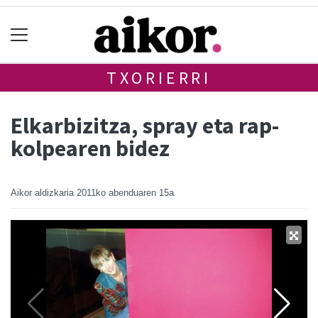
TXORIERRI
Elkarbizitza, spray eta rap-
kolpearen bidez
Aikor aldizkaria
2011ko abenduaren 15a