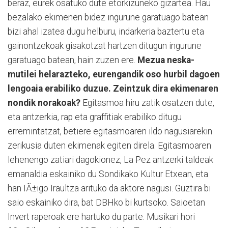
beraz, eurek osatuko dute etorkizuneko gizartea. Hau
bezalako ekimenen bidez ingurune garatuago batean
bizi ahal izatea dugu helburu, indarkeria baztertu eta
gainontzekoak gisakotzat hartzen ditugun ingurune
garatuago batean, hain zuzen ere.
Mezua neska-
mutilei helarazteko, eurengandik oso hurbil dagoen
lengoaia erabiliko duzue. Zeintzuk dira ekimenaren
nondik norakoak?
Egitasmoa hiru zatik osatzen dute,
eta antzerkia, rap eta graffitiak erabiliko ditugu
erremintatzat, betiere egitasmoaren ildo nagusiarekin
zerikusia duten ekimenak egiten direla. Egitasmoaren
lehenengo zatiari dagokionez, La Pez antzerki taldeak
emanaldia eskainiko du Sondikako Kultur Etxean, eta
han IÃ±igo Iraultza arituko da aktore nagusi. Guztira bi
saio eskainiko dira, bat DBHko bi kurtsoko. Saioetan
Invert raperoak ere hartuko du parte. Musikari hori