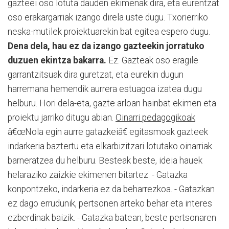
gazteei oso lotuta dauden ekimenak dira, eta eurentzat
oso erakargarriak izango direla uste dugu. Txorierriko
neska-mutilek proiektuarekin bat egitea espero dugu.
Dena dela, hau ez da izango gazteekin jorratuko
duzuen ekintza bakarra.
Ez. Gazteak oso eragile
garrantzitsuak dira guretzat, eta eurekin dugun
harremana hemendik aurrera estuagoa izatea dugu
helburu. Hori dela-eta, gazte arloan hainbat ekimen eta
proiektu jarriko ditugu abian.
Oinarri pedagogikoak
â€œNola egin aurre gatazkeiâ€ egitasmoak gazteek
indarkeria baztertu eta elkarbizitzari lotutako oinarriak
barneratzea du helburu. Besteak beste, ideia hauek
helaraziko zaizkie ekimenen bitartez: - Gatazka
konpontzeko, indarkeria ez da beharrezkoa. - Gatazkan
ez dago errudunik, pertsonen arteko behar eta interes
ezberdinak baizik. - Gatazka batean, beste pertsonaren