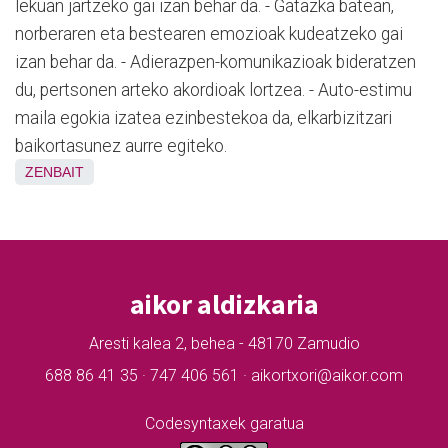
lekuan jartzeko gai izan behar da. - Gatazka batean,
norberaren eta bestearen emozioak kudeatzeko gai
izan behar da. - Adierazpen-komunikazioak bideratzen
du, pertsonen arteko akordioak lortzea. - Auto-estimu
maila egokia izatea ezinbestekoa da, elkarbizitzari
baikortasunez aurre egiteko.
ZENBAIT
aikor aldizkaria
Aresti kalea 2, behea - 48170 Zamudio
688 86 41 35 · 747 406 561 · aikortxori@aikor.com
Codesyntaxek garatua