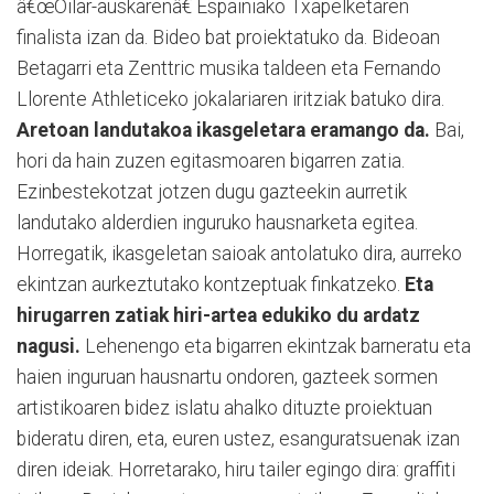
â€œOilar-auskarenâ€ Espainiako Txapelketaren
finalista izan da. Bideo bat proiektatuko da. Bideoan
Betagarri eta Zenttric musika taldeen eta Fernando
Llorente Athleticeko jokalariaren iritziak batuko dira.
Aretoan landutakoa ikasgeletara eramango da.
Bai,
hori da hain zuzen egitasmoaren bigarren zatia.
Ezinbestekotzat jotzen dugu gazteekin aurretik
landutako alderdien inguruko hausnarketa egitea.
Horregatik, ikasgeletan saioak antolatuko dira, aurreko
ekintzan aurkeztutako kontzeptuak finkatzeko.
Eta
hirugarren zatiak hiri-artea edukiko du ardatz
nagusi.
Lehenengo eta bigarren ekintzak barneratu eta
haien inguruan hausnartu ondoren, gazteek sormen
artistikoaren bidez islatu ahalko dituzte proiektuan
bideratu diren, eta, euren ustez, esanguratsuenak izan
diren ideiak. Horretarako, hiru tailer egingo dira: graffiti