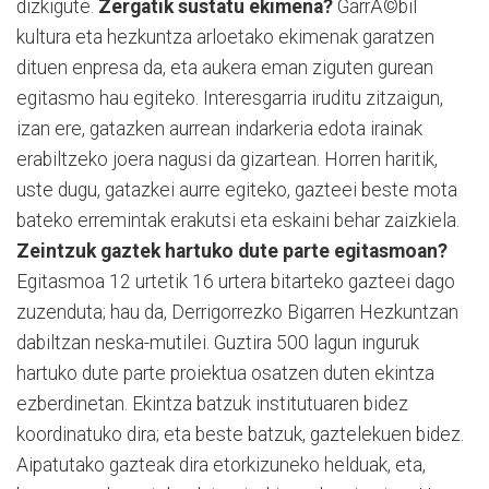
dizkigute.
Zergatik sustatu ekimena?
GarrÃ©bil
kultura eta hezkuntza arloetako ekimenak garatzen
dituen enpresa da, eta aukera eman ziguten gurean
egitasmo hau egiteko. Interesgarria iruditu zitzaigun,
izan ere, gatazken aurrean indarkeria edota irainak
erabiltzeko joera nagusi da gizartean. Horren haritik,
uste dugu, gatazkei aurre egiteko, gazteei beste mota
bateko erremintak erakutsi eta eskaini behar zaizkiela.
Zeintzuk gaztek hartuko dute parte egitasmoan?
Egitasmoa 12 urtetik 16 urtera bitarteko gazteei dago
zuzenduta; hau da, Derrigorrezko Bigarren Hezkuntzan
dabiltzan neska-mutilei. Guztira 500 lagun inguruk
hartuko dute parte proiektua osatzen duten ekintza
ezberdinetan. Ekintza batzuk institutuaren bidez
koordinatuko dira; eta beste batzuk, gaztelekuen bidez.
Aipatutako gazteak dira etorkizuneko helduak, eta,