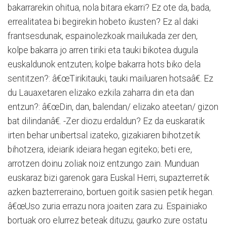
bakarrarekin ohitua, nola bitara ekarri? Ez ote da, bada,
errealitatea bi begirekin hobeto ikusten? Ez al daki
frantsesdunak, espainolezkoak mailukada zer den,
kolpe bakarra jo arren tiriki eta tauki bikotea dugula
euskaldunok entzuten; kolpe bakarra hots biko dela
sentitzen?: â€œTirikitauki, tauki mailuaren hotsaâ€. Ez
du Lauaxetaren elizako ezkila zaharra din eta dan
entzun?: â€œDin, dan, balendan/ elizako ateetan/ gizon
bat dilindanâ€. -Zer diozu erdaldun? Ez da euskaratik
irten behar unibertsal izateko, gizakiaren bihotzetik
bihotzera, ideiarik ideiara hegan egiteko; beti ere,
arrotzen doinu zoliak noiz entzungo zain. Munduan
euskaraz bizi garenok gara Euskal Herri, supazterretik
azken bazterreraino, bortuen goitik sasien petik hegan.
â€œUso zuria errazu nora joaiten zara zu. Espainiako
bortuak oro elurrez beteak dituzu; gaurko zure ostatu