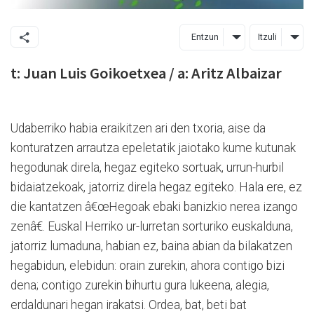
Entzun
Itzuli
t: Juan Luis Goikoetxea / a: Aritz Albaizar
Udaberriko habia eraikitzen ari den txoria, aise da
konturatzen arrautza epeletatik jaiotako kume kutunak
hegodunak direla, hegaz egiteko sortuak, urrun-hurbil
bidaiatzekoak, jatorriz direla hegaz egiteko. Hala ere, ez
die kantatzen â€œHegoak ebaki banizkio nerea izango
zenâ€. Euskal Herriko ur-lurretan sorturiko euskalduna,
jatorriz lumaduna, habian ez, baina abian da bilakatzen
hegabidun, elebidun: orain zurekin, ahora contigo bizi
dena; contigo zurekin bihurtu gura lukeena, alegia,
erdaldunari hegan irakatsi. Ordea, bat, beti bat