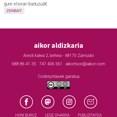
gure etxean baduzuâ€.
ZENBAIT
aikor aldizkaria
Aresti kalea 2, behea - 48170 Zamudio
688 86 41 35 · 747 406 561 · aikortxori@aikor.com
Codesyntaxek garatua
HONI BURUZ
LEGE OHARRA
PUBLIZITATEA