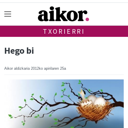
TXORIERRI
Hego bi
Aikor aldizkaria
2012ko apirilaren 25a