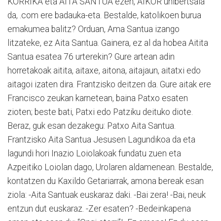
KORRIKA eta AITA SANTUA ezen, AIKOR unibertsala
da, .com ere badauka-eta. Bestalde, katolikoen burua
emakumea balitz? Orduan, Ama Santua izango
litzateke, ez Aita Santua. Gainera, ez al da hobea Aitita
Santua esatea 76 urterekin? Gure artean adin
horretakoak aitita, aitaxe, aitona, aitajaun, aitatxi edo
aitagoi izaten dira. Frantzisko deitzen da. Gure aitak ere
Francisco zeukan karnetean, baina Patxo esaten
zioten; beste bati, Patxi edo Patziku deituko diote.
Beraz, guk esan dezakegu: Patxo Aita Santua.
Frantzisko Aita Santua Jesusen Lagundikoa da eta
lagundi hori Inazio Loiolakoak fundatu zuen eta
Azpeitiko Loiolan dago, Urolaren aldamenean. Bestalde,
kontatzen du Kaxildo Getariarrak, amona bereak esan
ziola: -Aita Santuak euskaraz daki. -Bai zera! -Bai, neuk
entzun dut euskaraz. -Zer esaten? -Bedeinkapena