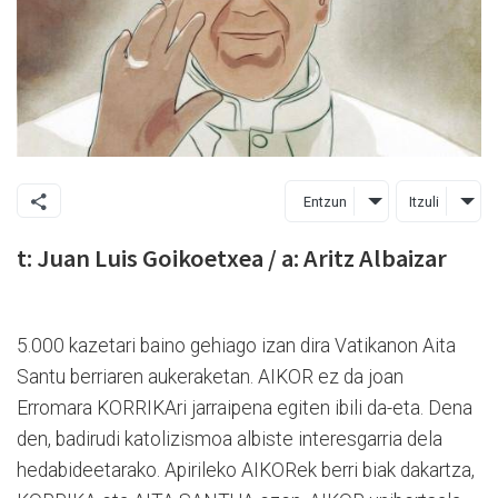
Entzun
Itzuli
t: Juan Luis Goikoetxea / a: Aritz Albaizar
5.000 kazetari baino gehiago izan dira Vatikanon Aita
Santu berriaren aukeraketan. AIKOR ez da joan
Erromara KORRIKAri jarraipena egiten ibili da-eta. Dena
den, badirudi katolizismoa albiste interesgarria dela
hedabideetarako. Apirileko AIKORek berri biak dakartza,