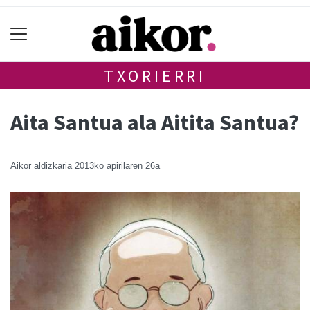
TXORIERRI
Aita Santua ala Aitita Santua?
Aikor aldizkaria
2013ko apirilaren 26a