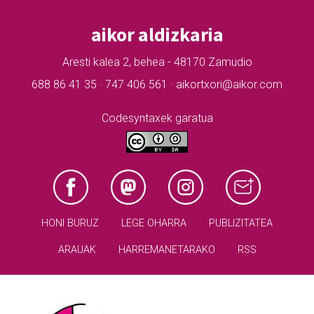
aikor aldizkaria
Aresti kalea 2, behea - 48170 Zamudio
688 86 41 35 · 747 406 561 · aikortxori@aikor.com
Codesyntaxek garatua
HONI BURUZ
LEGE OHARRA
PUBLIZITATEA
ARAUAK
HARREMANETARAKO
RSS