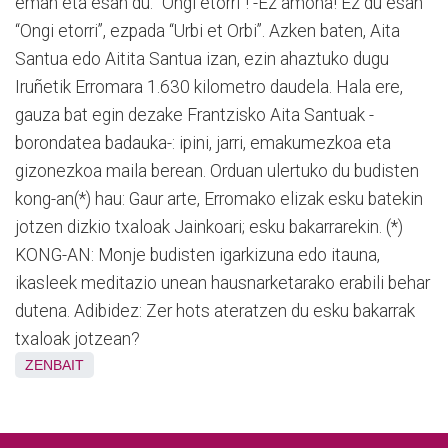
eman eta esan du: “Ongi etorri”! -Ez amona! Ez du esan
“Ongi etorri”, ezpada “Urbi et Orbi”. Azken baten, Aita
Santua edo Aitita Santua izan, ezin ahaztuko dugu
Iruñetik Erromara 1.630 kilometro daudela. Hala ere,
gauza bat egin dezake Frantzisko Aita Santuak -
borondatea badauka-: ipini, jarri, emakumezkoa eta
gizonezkoa maila berean. Orduan ulertuko du budisten
kong-an(*) hau: Gaur arte, Erromako elizak esku batekin
jotzen dizkio txaloak Jainkoari; esku bakarrarekin. (*)
KONG-AN: Monje budisten igarkizuna edo itauna,
ikasleek meditazio unean hausnarketarako erabili behar
dutena. Adibidez: Zer hots ateratzen du esku bakarrak
txaloak jotzean?
ZENBAIT