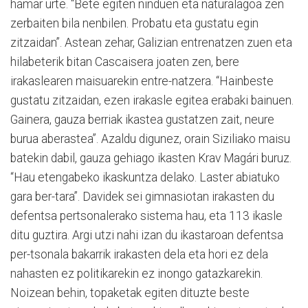
hamar urte. “Bete egiten ninduen eta naturalagoa zen
zerbaiten bila nenbilen. Probatu eta gustatu egin
zitzaidan”. Astean zehar, Galizian entrenatzen zuen eta
hilabeterik bitan Cascaisera joaten zen, bere
irakaslearen maisuarekin entre-natzera. “Hainbeste
gustatu zitzaidan, ezen irakasle egitea erabaki bainuen.
Gainera, gauza berriak ikastea gustatzen zait, neure
burua aberastea”. Azaldu digunez, orain Siziliako maisu
batekin dabil, gauza gehiago ikasten Krav Magári buruz.
“Hau etengabeko ikaskuntza delako. Laster abiatuko
gara ber-tara”. Davidek sei gimnasiotan irakasten du
defentsa pertsonalerako sistema hau, eta 113 ikasle
ditu guztira. Argi utzi nahi izan du ikastaroan defentsa
per-tsonala bakarrik irakasten dela eta hori ez dela
nahasten ez politikarekin ez inongo gatazkarekin.
Noizean behin, topaketak egiten dituzte beste