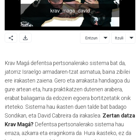
Entzun
Itzuli
Krav Magá defentsa pertsonalerako sistema bat da,
jatorriz Israelgo armadaren-tzat asmatua, baina zibilei
ere irakasten zaiena. Gero eta arrakasta handiagoa du
gure artean eta, hura praktikatzen dutenen arabera,
erabat baliagarria da edozein egoera bortitzetatik onik
irteteko. Sistema hau ikasten duen talde bat badago
Sondikan, eta David Cabreira da irakaslea.
Zertan datza
Krav Magá?
Defentsa pertsonalerako sistema hau
erraza, azkarra eta eraginkorra da. Hura ikasteko, ez da