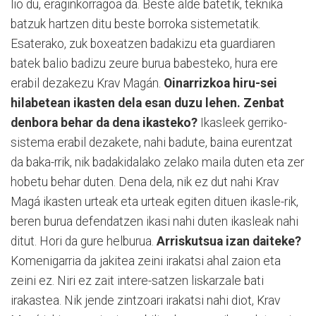
lio du, eraginkorragoa da. Beste alde batetik, teknika
batzuk hartzen ditu beste borroka sistemetatik.
Esaterako, zuk boxeatzen badakizu eta guardiaren
batek balio badizu zeure burua babesteko, hura ere
erabil dezakezu Krav Magán.
Oinarrizkoa hiru-sei
hilabetean ikasten dela esan duzu lehen. Zenbat
denbora behar da dena ikasteko?
Ikasleek gerriko-
sistema erabil dezakete, nahi badute, baina eurentzat
da baka-rrik, nik badakidalako zelako maila duten eta zer
hobetu behar duten. Dena dela, nik ez dut nahi Krav
Magá ikasten urteak eta urteak egiten dituen ikasle-rik,
beren burua defendatzen ikasi nahi duten ikasleak nahi
ditut. Hori da gure helburua.
Arriskutsua izan daiteke?
Komenigarria da jakitea zeini irakatsi ahal zaion eta
zeini ez. Niri ez zait intere-satzen liskarzale bati
irakastea. Nik jende zintzoari irakatsi nahi diot, Krav