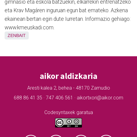
gimnasio eta eskola batzuekin, elkarrekin entrenatzeko
eta Krav Magáren inguruan egun bat emateko. Azkena
ekainean bertan egin dute Iurretan. Informazio gehiago:
www.kmeuskadi.com.
ZENBAIT
aikor aldizkaria
Aresti kalea 2, behea - 48170 Zamudio
688 86 41 35 · 747 406 561 · aikortxori@aikor.com
Codesyntaxek garatua