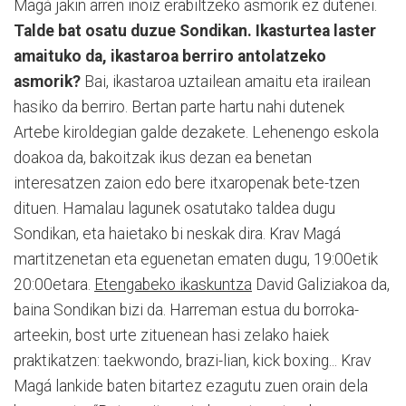
Magá jakin arren inoiz erabiltzeko asmorik ez dutenei.
Talde bat osatu duzue Sondikan. Ikasturtea laster
amaituko da, ikastaroa berriro antolatzeko
asmorik?
Bai, ikastaroa uztailean amaitu eta irailean
hasiko da berriro. Bertan parte hartu nahi dutenek
Artebe kiroldegian galde dezakete. Lehenengo eskola
doakoa da, bakoitzak ikus dezan ea benetan
interesatzen zaion edo bere itxaropenak bete-tzen
dituen. Hamalau lagunek osatutako taldea dugu
Sondikan, eta haietako bi neskak dira. Krav Magá
martitzenetan eta eguenetan ematen dugu, 19:00etik
20:00etara.
Etengabeko ikaskuntza
David Galiziakoa da,
baina Sondikan bizi da. Harreman estua du borroka-
arteekin, bost urte zituenean hasi zelako haiek
praktikatzen: taekwondo, brazi-lian, kick boxing... Krav
Magá lankide baten bitartez ezagutu zuen orain dela