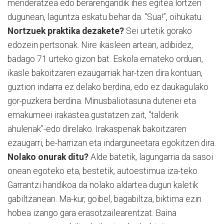
menderatzea edo berarengandik ihes egitea lortzen
dugunean, laguntza eskatu behar da. “Sua!”, oihukatu.
Nortzuek praktika dezakete?
Sei urtetik gorako
edozein pertsonak. Nire ikasleen artean, adibidez,
badago 71 urteko gizon bat. Eskola emateko orduan,
ikasle bakoitzaren ezaugarriak har-tzen dira kontuan,
guztion indarra ez delako berdina, edo ez daukagulako
gor-puzkera berdina. Minusbaliotasuna dutenei eta
emakumeei irakastea gustatzen zait, “talderik
ahulenak”-edo direlako. Irakaspenak bakoitzaren
ezaugarri, be-harrizan eta indarguneetara egokitzen dira.
Nolako onurak ditu?
Alde batetik, lagungarria da sasoi
onean egoteko eta, bestetik, autoestimua iza-teko.
Garrantzi handikoa da nolako aldartea dugun kaletik
gabiltzanean. Ma-kur, goibel, bagabiltza, biktima ezin
hobea izango gara erasotzailearentzat. Baina