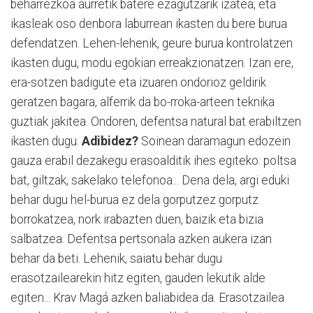
beharrezkoa aurretik batere ezagutzarik izatea, eta
ikasleak oso denbora laburrean ikasten du bere burua
defendatzen. Lehen-lehenik, geure burua kontrolatzen
ikasten dugu, modu egokian erreakzionatzen. Izan ere,
era-sotzen badigute eta izuaren ondorioz geldirik
geratzen bagara, alferrik da bo-rroka-arteen teknika
guztiak jakitea. Ondoren, defentsa natural bat erabiltzen
ikasten dugu.
Adibidez?
Soinean daramagun edozein
gauza erabil dezakegu erasoalditik ihes egiteko: poltsa
bat, giltzak, sakelako telefonoa... Dena dela, argi eduki
behar dugu hel-burua ez dela gorputzez gorputz
borrokatzea, nork irabazten duen, baizik eta bizia
salbatzea. Defentsa pertsonala azken aukera izan
behar da beti. Lehenik, saiatu behar dugu
erasotzailearekin hitz egiten, gauden lekutik alde
egiten... Krav Magá azken baliabidea da. Erasotzailea