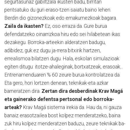
segurtasunaz gabiltzala ikusten badu, birritan
pentsatuko du guri eraso-tzen saiatu baino lehen.
Berdin dio gizonezkoak edo emakumezkoak bagara.
Zaila da ikasten?
Ez, oso erraza da. Gure burua
defendatzeko oinarrizkoa hiru edo sei hilabetean ikas
dezakegu. Borroka-arteekin alderatzen badugu,
adibidez, guk ez dugu ja-rrera bitxirik hartzen,
errealismoa bilatzen dugu. Hala, eskolan simulazioak
egiten ditugu: itotze-ahaleginak, bortxatzeak, erasoak...
Entrenamenduaren % 60 zeure burua kontrolatzea da.
Eta gero, hori lortzen denean, teknikak-eta azkar
barneratzen dira.
Zertan dira desberdinak Krav Magá
eta gainerako defentsa pertsonal edo borroka-
arteak?
Krav Magá sistema irekia da. Hau da, ni gauza
banaiz erasotzailea bost kolpez menderatzeko, baina
zuk hiru kolpez menderatzen baduzu, zeure teknikak ba-