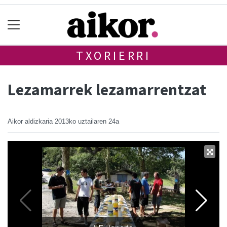
TXORIERRI
Lezamarrek lezamarrentzat
Aikor aldizkaria
2013ko uztailaren 24a