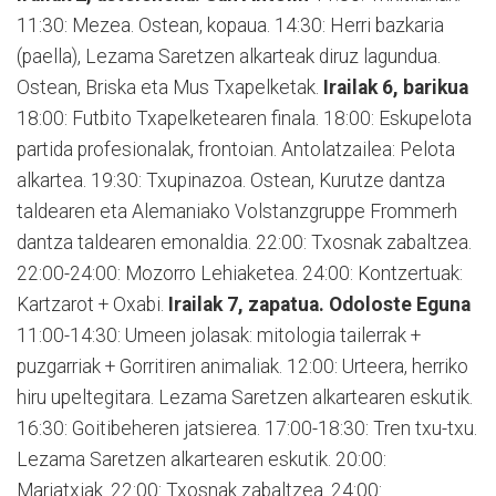
11:30: Mezea. Ostean, kopaua. 14:30: Herri bazkaria
(paella), Lezama Saretzen alkarteak diruz lagundua.
Ostean, Briska eta Mus Txapelketak.
Irailak 6, barikua
18:00: Futbito Txapelketearen finala. 18:00: Eskupelota
partida profesionalak, frontoian. Antolatzailea: Pelota
alkartea. 19:30: Txupinazoa. Ostean, Kurutze dantza
taldearen eta Alemaniako Volstanzgruppe Frommerh
dantza taldearen emonaldia. 22:00: Txosnak zabaltzea.
22:00-24:00: Mozorro Lehiaketea. 24:00: Kontzertuak:
Kartzarot + Oxabi.
Irailak 7, zapatua. Odoloste Eguna
11:00-14:30: Umeen jolasak: mitologia tailerrak +
puzgarriak + Gorritiren animaliak. 12:00: Urteera, herriko
hiru upeltegitara. Lezama Saretzen alkartearen eskutik.
16:30: Goitibeheren jatsierea. 17:00-18:30: Tren txu-txu.
Lezama Saretzen alkartearen eskutik. 20:00:
Mariatxiak. 22:00: Txosnak zabaltzea. 24:00: