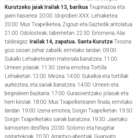
Kurutzeko jaiak
Irailak 13, barikua
Txupinazoa eta
jaien hasierea. 20:00: Idi-proben XXX. Lehiaketea.
20:00: Mus Txapelketea, Zigoun eta Gaztedik antolatua.
21:00: Odolosteak, tabernetan. 22:30: Erromeria, Alai
taldeagaz.
Irailak 14, zapatua. Santa Kurutze
Txosna
goiz osoan zehar zabalik, ermitako landan. 09:00:
Sukalki Lehiaketearen materiala banatzea. 11:00:
Umeen jolasak. 11:30: Izena emotea Tortilla
Lehiaketan. 12:00: Mezea. 14:00: Sukalkia eta tortillak
aurkeztea, eta sariak banatzea. 14:00: Umeen eta
begiraleen bazkaria. 17:00: Gurasoentzako jolasak eta
herri kirolak. 18:00: Mus Txapelketearen finala, ermitako
landan. 19:00: Izena emotea, Sorgin Txapelketan. 19:30:
Sorgin Txapelketako sariak banatzea. 19:30: Jaietako
kamiseten desfilea. 20:00: Solomo eta hirugihar
ogitartekoak. 20:30: Arrantxo-abestiak, Guanyats