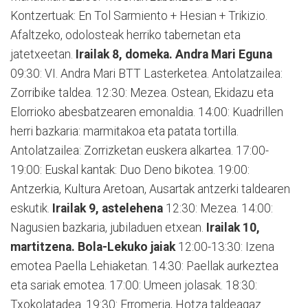
Kontzertuak: En Tol Sarmiento + Hesian + Trikizio.
Afaltzeko, odolosteak herriko tabernetan eta
jatetxeetan.
Irailak 8, domeka. Andra Mari Eguna
09:30: VI. Andra Mari BTT Lasterketea. Antolatzailea:
Zorribike taldea. 12:30: Mezea. Ostean, Ekidazu eta
Elorrioko abesbatzearen emonaldia. 14:00: Kuadrillen
herri bazkaria: marmitakoa eta patata tortilla.
Antolatzailea: Zorrizketan euskera alkartea. 17:00-
19:00: Euskal kantak: Duo Deno bikotea. 19:00:
Antzerkia, Kultura Aretoan, Ausartak antzerki taldearen
eskutik.
Irailak 9, astelehena
12:30: Mezea. 14:00:
Nagusien bazkaria, jubiladuen etxean.
Irailak 10,
martitzena. Bola-Lekuko jaiak
12:00-13:30: Izena
emotea Paella Lehiaketan. 14:30: Paellak aurkeztea
eta sariak emotea. 17:00: Umeen jolasak. 18:30:
Txokolatadea. 19:30: Erromeria, Hotza taldeagaz.