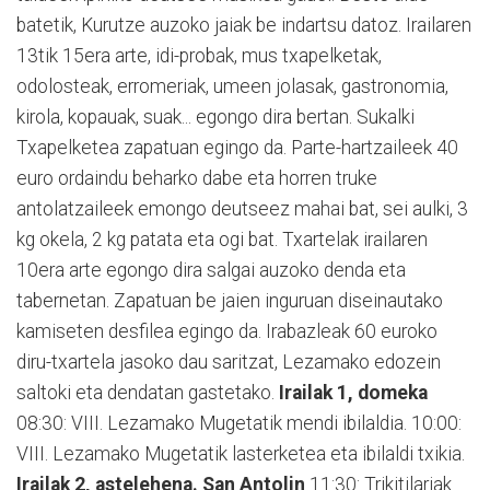
batetik, Kurutze auzoko jaiak be indartsu datoz. Irailaren
13tik 15era arte, idi-probak, mus txapelketak,
odolosteak, erromeriak, umeen jolasak, gastronomia,
kirola, kopauak, suak... egongo dira bertan. Sukalki
Txapelketea zapatuan egingo da. Parte-hartzaileek 40
euro ordaindu beharko dabe eta horren truke
antolatzaileek emongo deutseez mahai bat, sei aulki, 3
kg okela, 2 kg patata eta ogi bat. Txartelak irailaren
10era arte egongo dira salgai auzoko denda eta
tabernetan. Zapatuan be jaien inguruan diseinautako
kamiseten desfilea egingo da. Irabazleak 60 euroko
diru-txartela jasoko dau saritzat, Lezamako edozein
saltoki eta dendatan gastetako.
Irailak 1, domeka
08:30: VIII. Lezamako Mugetatik mendi ibilaldia. 10:00:
VIII. Lezamako Mugetatik lasterketea eta ibilaldi txikia.
Irailak 2, astelehena. San Antolin
11:30: Trikitilariak.