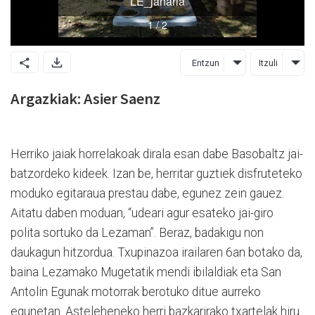
Entzun
Itzuli
Argazkiak: Asier Saenz
Herriko jaiak horrelakoak dirala esan dabe Basobaltz jai-
batzordeko kideek. Izan be, herritar guztiek disfruteteko
moduko egitaraua prestau dabe, egunez zein gauez.
Aitatu daben moduan, “udeari agur esateko jai-giro
polita sortuko da Lezaman”. Beraz, badakigu non
daukagun hitzordua. Txupinazoa irailaren 6an botako da,
baina Lezamako Mugetatik mendi ibilaldiak eta San
Antolin Egunak motorrak berotuko ditue aurreko
egunetan. Asteleheneko herri bazkarirako txartelak hiru