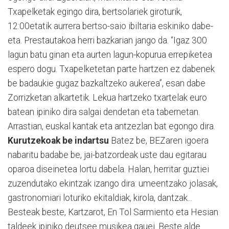
Txapelketak egingo dira, bertsolariek giroturik,
12:00etatik aurrera bertso-saio ibiltaria eskiniko dabe-
eta. Prestautakoa herri bazkarian jango da. “Igaz 300
lagun batu ginan eta aurten lagun-kopurua errepiketea
espero dogu. Txapelketetan parte hartzen ez dabenek
be badaukie gugaz bazkaltzeko aukerea”, esan dabe
Zorrizketan alkartetik. Lekua hartzeko txartelak euro
batean ipiniko dira salgai dendetan eta tabernetan.
Arrastian, euskal kantak eta antzezlan bat egongo dira.
Kurutzekoak be indartsu
Batez be, BEZaren igoera
nabaritu badabe be, jai-batzordeak uste dau egitarau
oparoa diseinetea lortu dabela. Halan, herritar guztiei
zuzendutako ekintzak izango dira: umeentzako jolasak,
gastronomiari loturiko ekitaldiak, kirola, dantzak...
Besteak beste, Kartzarot, En Tol Sarmiento eta Hesian
taldeek ipiniko deutsee musikea gauei. Beste alde