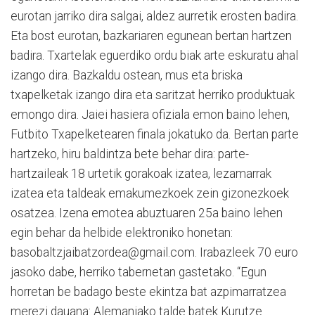
eurotan jarriko dira salgai, aldez aurretik erosten badira.
Eta bost eurotan, bazkariaren egunean bertan hartzen
badira. Txartelak eguerdiko ordu biak arte eskuratu ahal
izango dira. Bazkaldu ostean, mus eta briska
txapelketak izango dira eta saritzat herriko produktuak
emongo dira. Jaiei hasiera ofiziala emon baino lehen,
Futbito Txapelketearen finala jokatuko da. Bertan parte
hartzeko, hiru baldintza bete behar dira: parte-
hartzaileak 18 urtetik gorakoak izatea, lezamarrak
izatea eta taldeak emakumezkoek zein gizonezkoek
osatzea. Izena emotea abuztuaren 25a baino lehen
egin behar da helbide elektroniko honetan:
basobaltzjaibatzordea@gmail.com. Irabazleek 70 euro
jasoko dabe, herriko tabernetan gastetako. “Egun
horretan be badago beste ekintza bat azpimarratzea
merezi dauana: Alemaniako talde batek Kurutze