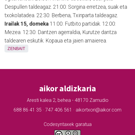
Despullen taldeagaz. 21:00: Sorgina erretzea, suak eta
txokolatadea. 22:30: Berbena, Txinparta taldeagaz.
Irailak 15, domeka
11:00: Futbito partidak. 12:00:
Mezea. 12:30: Dantzen agerraldia, Kurutze dantza
taldearen eskutik. Kopaua eta jaien amaierea.
ZENBAIT
aikor aldizkaria
Aresti kalea 2, behea - 48170 Zamudio
688 86 41 35 · 747 406 561 · aikortxori@aikor.com
Codesyntaxek garatua