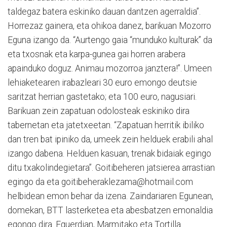
taldegaz batera eskiniko dauan dantzen agerraldia”.
Horrezaz gainera, eta ohikoa danez, barikuan Mozorro
Eguna izango da. “Aurtengo gaia “munduko kulturak” da
eta txosnak eta karpa-gunea gai horren arabera
apainduko doguz. Animau mozorroa janztera!”. Umeen
lehiaketearen irabazleari 30 euro emongo deutsie
saritzat herrian gastetako; eta 100 euro, nagusiari.
Barikuan zein zapatuan odolosteak eskiniko dira
tabernetan eta jatetxeetan. “Zapatuan herritik ibiliko
dan tren bat ipiniko da, umeek zein helduek erabili ahal
izango dabena. Helduen kasuan, trenak bidaiak egingo
ditu txakolindegietara”. Goitibeheren jatsierea arrastian
egingo da eta goitibeheraklezama@hotmail.com
helbidean emon behar da izena. Zaindariaren Egunean,
domekan, BTT lasterketea eta abesbatzen emonaldia
egongo dira. Eguerdian, Marmitako eta Tortilla