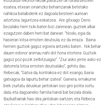
estutasun ekonomikoak pairatzen ari dirala besteei
esatea, etxean oinarrizko beharrizanak betetako
nahikoa baliabiderik ez dagoala besteen aurrean
aitortzea, laguntzea eskatzea... Are gitxiago Derio
bezalako herri txiki baten bizi zarenean, guztiek alkar
ezagutzen daben herri bat danean. “Noski, egia da
hasieran lotsa emoten deutsula, ez da erraza... Baina
hemen guztiok gagoz egoera antzeko baten... Nik behar
dauen edonor animau nahi dot hona etortera. Guztiok
gagoz poz-pozik zerbitzuagaz”. “Ziur asko jente asko ez
datorrela lotsa emoten deutsalako”, gehitu dau
Rebecak, “Gatxa da, kontrakoa ez dot esango, baina
gatxagoa da lapurtu behar izatea”. Gainera, emakume
biek ziurtatu deuskue jantokian oso giro polita sortu
dala, eta dagoaneko familia handi bat bezala dirala.
Bazkaltiarrak hasi dira jantokian sartzen, eta Rebeca