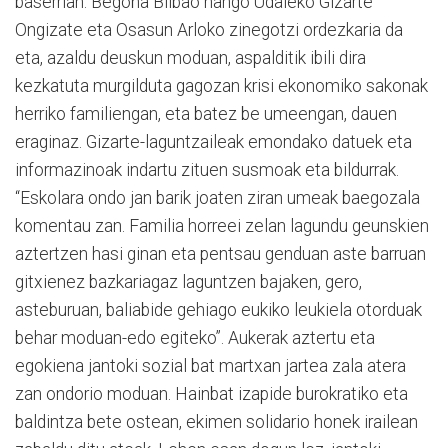
baserrian. Begoña Bilbao hango Udaleko Gizarte
Ongizate eta Osasun Arloko zinegotzi ordezkaria da
eta, azaldu deuskun moduan, aspalditik ibili dira
kezkatuta murgilduta gagozan krisi ekonomiko sakonak
herriko familiengan, eta batez be umeengan, dauen
eraginaz. Gizarte-laguntzaileak emondako datuek eta
informazinoak indartu zituen susmoak eta bildurrak.
“Eskolara ondo jan barik joaten ziran umeak baegozala
komentau zan. Familia horreei zelan lagundu geunskien
aztertzen hasi ginan eta pentsau genduan aste barruan
gitxienez bazkariagaz laguntzen bajaken, gero,
asteburuan, baliabide gehiago eukiko leukiela otorduak
behar moduan-edo egiteko”. Aukerak aztertu eta
egokiena jantoki sozial bat martxan jartea zala atera
zan ondorio moduan. Hainbat izapide burokratiko eta
baldintza bete ostean, ekimen solidario honek irailean