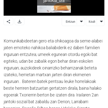
Entzun
Itzuli
Komunikabideetan gero eta ohikoagoa da seme-alabei
jaten emoteko nahikoa baliabiderik ez daben familien
inguruan entzutea; umeek egunean otordu egoki bat
egiteko, udan be zabalik egon behar diran eskolen
inguruan; auzokideek oinarrizko beharrizanak beteta
izateko, herrietan martxan jarten diran ekimenen
inguruan... Bateren batek pentsau leuke horrelakoak
beste herriren batzuetan gertatzen dirala, baina halako
egoerak Txorierrin berton be izaten dira. Irailaren 2an
jantoki sozial bat zabaldu zan Derion, Larrabarri