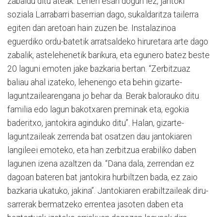
zabaldu ditu ateak. Lehen esan dogun lez, jantoki
soziala Larrabarri baserrian dago, sukaldaritza tailerra
egiten dan aretoan hain zuzen be. Instalazinoa
eguerdiko ordu-batetik arratsaldeko hiruretara arte dago
zabalik, astelehenetik barikura, eta egunero batez beste
20 laguni emoten jake bazkaria bertan. “Zerbitzuaz
baliau ahal izateko, lehenengo eta behin gizarte-
laguntzailearengana jo behar da. Berak balorauko ditu
familia edo lagun bakotxaren preminak eta, egokia
baderitxo, jantokira aginduko ditu”. Halan, gizarte-
laguntzaileak zerrenda bat osatzen dau jantokiaren
langileei emoteko, eta han zerbitzua erabiliko daben
lagunen izena azaltzen da. “Dana dala, zerrendan ez
dagoan bateren bat jantokira hurbiltzen bada, ez zaio
bazkaria ukatuko, jakina”. Jantokiaren erabiltzaileak diru-
sarrerak bermatzeko errentea jasoten daben eta