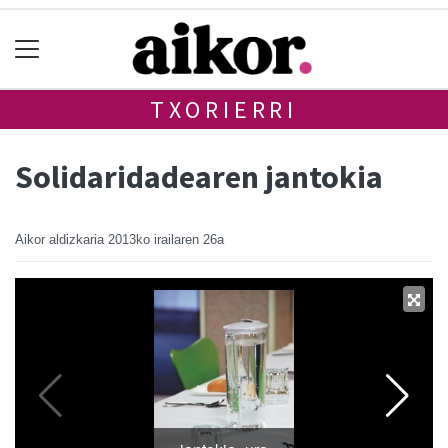
TXORIERRI
Solidaridadearen jantokia
Aikor aldizkaria
2013ko irailaren 26a