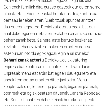
baztertuak izateko arriskuan dagozan lagunak dira.
Gehienak familiak dira, guraso gazteak eta euren seme-
alabak, eta gehienak euskal herritarrak dira, kontrakoa
pentsau leiteken arren. “Zerbitzuak apur bat arintzen
dau eueren egoerea. Behintzat otordu egoki bat egin
ahal dabe egunean, eta seme-alaben oinarrizko nutrizio-
beharrizanak bete. Gainera, aste barruko bazkariaz
kezkatu behar ez izateak aukerea emoten deutse
asteburuan otordu egokiagoak egin ahal izateko”.
Beharrizanak aztertu
Derioko Udalak catering-
enpresa bat kontratau dau jantokia kudeatu daian.
Enpresak menu ezbardin bat egiten dau egunero eta
anoak termoetan eroaten ditue jantokira. Menu
konpletoak dira, lehenengo platerak, bigarren platerak,
postreak eta ogiak osatzen dituenak. Janaria Rebecak
eta Soniak banatzen dabe, zeinak bertako langileak