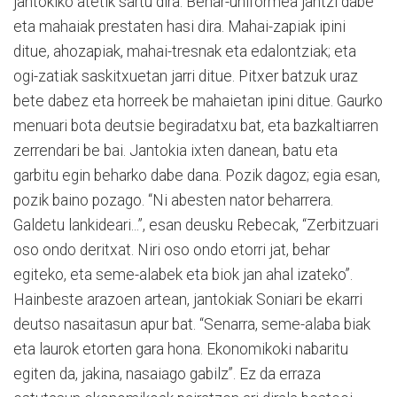
jantokiko atetik sartu dira. Behar-uniformea jantzi dabe
eta mahaiak prestaten hasi dira. Mahai-zapiak ipini
ditue, ahozapiak, mahai-tresnak eta edalontziak; eta
ogi-zatiak saskitxuetan jarri ditue. Pitxer batzuk uraz
bete dabez eta horreek be mahaietan ipini ditue. Gaurko
menuari bota deutsie begiradatxu bat, eta bazkaltiarren
zerrendari be bai. Jantokia ixten danean, batu eta
garbitu egin beharko dabe dana. Pozik dagoz; egia esan,
pozik baino pozago. “Ni abesten nator beharrera.
Galdetu lankideari...”, esan deusku Rebecak, “Zerbitzuari
oso ondo deritxat. Niri oso ondo etorri jat, behar
egiteko, eta seme-alabek eta biok jan ahal izateko”.
Hainbeste arazoen artean, jantokiak Soniari be ekarri
deutso nasaitasun apur bat. “Senarra, seme-alaba biak
eta laurok etorten gara hona. Ekonomikoki nabaritu
egiten da, jakina, nasaiago gabilz”. Ez da erraza