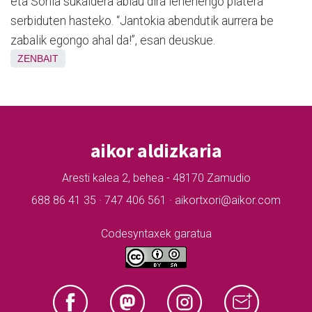
eta Sonia sukaldera abiau dira lehenengo platera
serbiduten hasteko. “Jantokia abendutik aurrera be
zabalik egongo ahal da!”, esan deuskue.
ZENBAIT
aikor aldizkaria
Aresti kalea 2, behea - 48170 Zamudio
688 86 41 35 · 747 406 561 · aikortxori@aikor.com
Codesyntaxek garatua