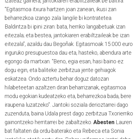
izateaz gainera, jantokiaren erabiltzaileak be baitira.
“Egitasmoa itxura hartzen joan zanean, ikusi zan
beharrezkoa izango zala langile bi kontratetea.
Baldintza bi ipini ziran: bata, herriko langabetuak izan
eitezala; eta bestea, jantokiaren erabiltzaileak be izan
eitezala”, azaldu dau Begoñak. Egitasmoak 15.000 euro
inguruko presupuestoa dau eta, hasteko, abendura arte
egongo da martxan. “Beno, egia esan, hasi baino ez
dogu egin, eta baliteke zerbitzua jente gehiagok
eskatzea. Ondo aztertu behar doguz datozan
hilabeteetan azaltzen diran beharrizanak, egitasmoa
modu egokian kudeatzeko eta, beharrezkoa bada, bere
iraupena luzatzeko”. Jantoki soziala derioztarrei dago
zuzenduta, baina Udala prest dago zerbitzua Txorierriko
gainontzeko herritarrei be zabaltzeko.
Abesten
Lauren
bat faltaten da ordu-baterako eta Rebeca eta Sonia