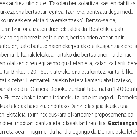
eek aurkeztuko dute. “Es­kolan bertsolaritza ikasten dabiltza
urkezpena bertsotan egitea. Izan ere, pentsatu dugu modu
ako umeak ere ekitaldira erakartzeko”. Ber­tso-saioa,
o erantzun ona izaten duen ekitaldia da. Bestetik, aipatu
 ahalegin berezia egin du­tela, bertsolarien artean zein
ezen, uste baitute haien ekarpenak eta ikuspuntuak ere is
aberna Ibiltariak lekukoa hartuko die bertsolariei. Talde hau
 antolatzen diren egitasmo guztietan eta, zalantza barik, be­r
l­tur Birikatik 20:15etik aterako dira eta kantuz kantu ibiliko
tatik zehar. Herritarrek haiekin batera kantatu ahal izateko,
banatuko di­ra. Gainera Derioko zenbait tabernatan 19:00etat
a. Ekintzak bakoitzaren indarrek utzi arte iraungo du. Domek
rkus taldeak haiei zuzendutako Danz jolas jaia ikuskizuna
an. Ekitaldia Tximintx euskara elkartearen proposamena da
n duen mo­duan, dantza eta jolasak lantzen dira.
Gazteenga
4an eta 5ean mu­gimendu handia egongo da Derion, es­koleta