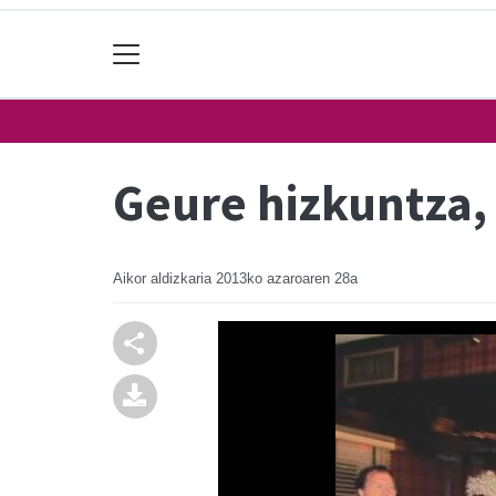
Geure hizkuntza,
Aikor aldizkaria
2013ko azaroaren 28a