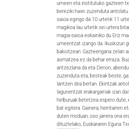
umeen eta institutuko gazteen tx
bereziki haiei zuzenduta antolat
saioa egingo da 10 urtetik 11 urte
magikoa lau urtetik sei urtera b
magia-saioa eskainiko du Eriz mag
umeentzat izango da. Ikuskizun gu
bakoitzean. Gazteengana zelan ail
asmatzea ez da behar erraza. Bua
antzezlana da eta Derion, abendu
zu­zenduta eta, besteak beste, ga
lantzen dira bertan. Ekintzak anto
lagunentzat erakargarriak izan dai
helburuak betetzea espero dute, e
bat egitera. Gainera, herritarren 
duten moduan, oso jarrera ona era
dituztelako, Euskararen Eguna Txo