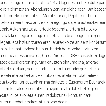
anda izango delako. Orotara 1.479 lagunek hartuko dute par
u diren ekintzetan. Abenduaren 2an, astelehenean, Bat batea
ra bitarteko umeentzat. Martitzenean, Pepi­taren liburu
itarteko umeentzako antzezlana egongo da, eta asteazkenea
oak. Azken hau zaz­pi urtetik bederatzi urtera bitarteko
ztiak kiroldegian egingo dira eta saio bi egongo di­ra egun
egatu eta hizkuntzaren erabilerarekiko zelan sentikor bihur
h txabal antzezlana helburu horiek betetzeko sortu zen
aren 5ean eskainiko da, Gurea Aretoan. DBHko ikasleei dag
zteek euskararen inguruan dituzten ohiturak eta jarrerak
latzeko orduan, hauek hartu dira kontuan: adin guztietako
tezela eta parte-hartzea bultza dezatela. Antolatzai­leek
ta txorierritar guztiak anima daitezela Eus­kararen Egunarek
eta herriko taldeen erantzuna azpimarratu dute, beti egiten
kutsi dutelako, eta euren iradokizunak kontuan hartu
rierrin erabat arrakastatsua izan dadin.