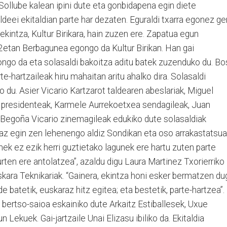
Sollube kalean ipini dute eta gonbidapena egin diete
deei ekitaldian parte har dezaten. Eguraldi txarra egonez ge
ekintza, Kultur Birikara, hain zuzen ere. Zapatua egun
2etan Berbagunea egongo da Kultur Birikan. Han gai
ngo da eta solasaldi ba­koitza aditu batek zuzenduko du. Bo
e-hartzaileak hiru mahaitan aritu ahalko dira. Solasaldi
o du. Asier Vicario Kartzarot taldearen abeslariak, Miguel
 presidenteak, Karmele Aurrekoetxea sendagileak, Juan
Begoña Vicario zinemagileak edukiko dute solasaldiak
az egin zen lehenengo aldiz Sondikan eta oso arrakastatsua
nek ez ezik herri guztietako lagunek ere hartu zuten parte
urten ere antolatzea”, azaldu digu Laura Martinez Txorierriko
ra Teknikariak. “Gainera, ekintza honi esker bermatzen du
e batetik, euskaraz hitz egi­tea; eta bestetik, parte-hartzea”.
, bertso-saioa eskainiko dute Arkaitz Es­tiballesek, Uxue
 Lekuek. Gai-jartzaile Unai Eli­zasu ibiliko da. Ekitaldia