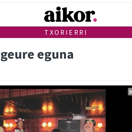
TXORIERRI
 geure eguna