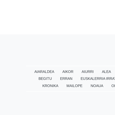
AIARALDEA
AIKOR
AIURRI
ALEA
BEGITU
ERRAN
EUSKALERRIA IRRA
KRONIKA
MAILOPE
NOAUA
O