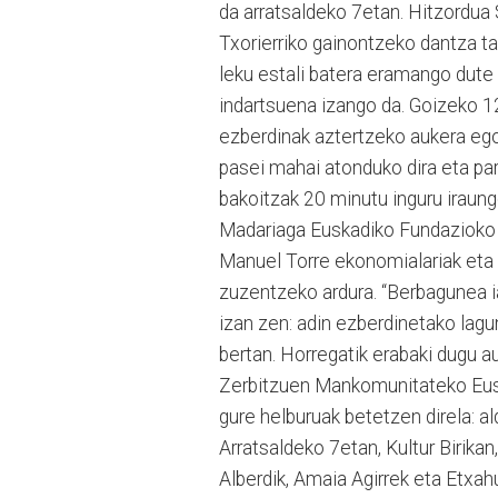
da arratsaldeko 7etan. Hitzordua 
Txorierriko gainontzeko dantza tal
leku estali batera eramango dute 
indartsuena izango da. Goizeko 1
ezberdinak aztertzeko aukera ego
pasei mahai atonduko dira eta part
bakoitzak 20 minutu inguru iraung
Madariaga Euska­diko Fundazioko
Manuel Torre ekonomialariak eta 
zuzentzeko ardura. “Berbagunea i
izan zen: adin ezberdinetako lagu
bertan. Horre­gatik erabaki dugu a
Zerbitzuen Mankomunitateko Euska
gure helburuak betetzen direla: ald
Arratsaldeko 7etan, Kultur Birikan
Alberdik, Amaia Agirrek eta Etxahun