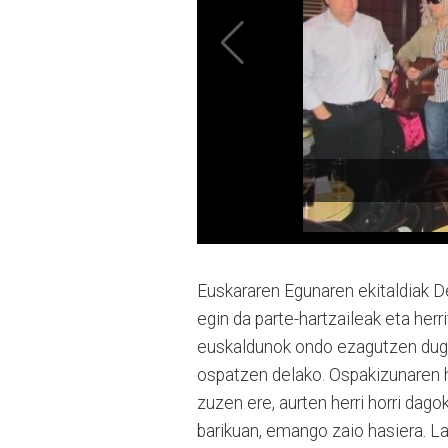
Euskararen Egunaren ekitaldiak De
egin da parte-hartzaileak eta her
euskaldunok ondo eza­gutzen dug
ospatzen delako. Ospakizunaren har
zuzen ere, aurten herri horri da­gok
barikuan, emango zaio hasiera. L