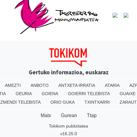
Gertuko informazioa, euskaraz
AMEZTI
ANBOTO
ANTXETA IRRATIA
ATARIA
AZP
TIA
GEURIA
GOIENA
GOIERRI TELEBISTA
GUAIXE
IZMENDI TELEBISTA
ORIO GUKA
TXINTXARRI
ZARAUT
Matx
Gurean
Ttap
Tokikom publizitatea
v16.25.0