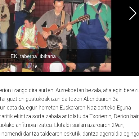
rion izango dira aurten. Aurrekoetan bezala, ahalegin berezi
ritar guztien gustukoak izan daitezen Abenduaren 3a
un data da, egun horretan Euskararen Nazioarteko Eguna
itik ekintza sorta zabala antolatu da Txorierrin, De­rion hai
iolako anfitrioia izatea. Ekitaldi-sailari azaroaren 29an,
ainomendi dantza taldearen eskutik, dantza agerraldia eging