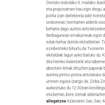
Derioko eskolako 6. mailako ikasl
eta proposamen hau egin diegu: a
polita izan daitekeela adin horret
orokorrean, herritarren al­detik os
beharra dago aurten antolatzaileek
Berbagu­nean emakumeak egon dait
eduki behar dutela ekitaldietan. T
ezinbesteko bi­hurtu da Txorierrin
ekitaldiak lagun asko batuko du. Ku
dira herriko kaleetatik eta taberne
abestien letrak dituzten paperak 
aurrera pintxo potea antolatuko d
umeen eguna izango da. Zi­rika Zi
aurkeztuko du 12:30ean kiroldegi
eta bertan, bere izenak adierazte
ailegatzea
Azaroaren 2an, 3an, 