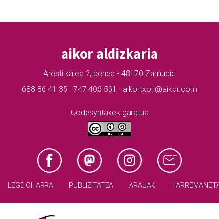
aikor aldizkaria
Aresti kalea 2, behea - 48170 Zamudio
688 86 41 35 · 747 406 561 · aikortxori@aikor.com
Codesyntaxek garatua
LEGE OHARRA
PUBLIZITATEA
ARAUAK
HARREMANET