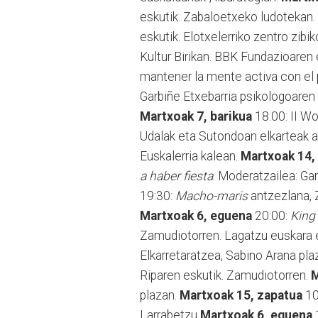
eskutik. Zabaloetxeko ludotekan.
eskutik. Elotxelerriko zentro zibi
Kultur Birikan. BBK Fundazioaren 
mantener la mente activa con el p
Garbiñe Etxebarria psikologoaren h
Martxoak 7, barikua
18:00: II Wor
Udalak eta Sutondoan elkarteak a
Euskalerria kalean.
Martxoak 14,
a haber fiesta
. Moderatzailea: Gar
19:30:
Macho-maris
antzezlana, Z
Martxoak 6, eguena
20:00:
King
Zamudiotorren. Lagatzu euskara e
Elkarretaratzea, Sabino Arana plaz
Riparen eskutik. Zamudiotorren.
M
plazan.
Martxoak 15, zapatua
10:
Larrabetzu
Martxoak 6, eguena