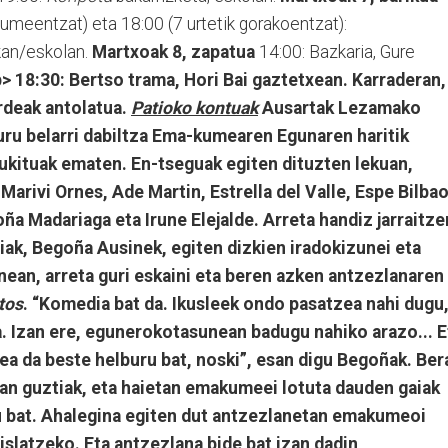
o umeentzat) eta 18:00 (7 urtetik gorakoentzat):
ekan/eskolan.
Martxoak 8, zapatua
14:00: Bazkaria, Gure
 18:30: Bertso trama, Hori Bai gaztetxean. Karraderan,
rdeak antolatua.
Patioko kontuak
Ausartak Lezamako
ru belarri dabiltza Ema-kumearen Egunaren haritik
ukituak ematen. En-tseguak egiten dituzten lekuan,
Marivi Ornes, Ade Martin, Estrella del Valle, Espe Bilbao
ña Madariaga eta Irune Elejalde. Arreta handiz jarraitze
iak, Begoña Ausinek, egiten dizkien iradokizunei eta
ean, arreta guri eskaini eta beren azken antzezlanaren
itos
. “Komedia bat da. Ikusleek ondo pasatzea nahi dugu
la. Izan ere, egunerokotasunean badugu nahiko arazo... E
a da beste helburu bat, noski”, esan digu Begoñak. Ber
lan guztiak, eta haietan emakumeei lotuta dauden gaiak
u bat. Ahalegina egiten dut antzezlanetan emakumeoi
slatzeko. Eta antzezlana bide bat izan dadin,