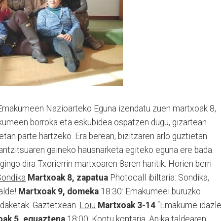
Emakumeen Nazioarteko Eguna izendatu zuen martxoak 8,
akumeen borroka eta eskubidea ospatzen dugu, gizartean
tan parte hartzeko. Era berean, bizitzaren arlo guztietan
ntzitsuaren gaineko hausnarketa egiteko eguna ere bada.
ngo dira Txorierrin martxoaren 8aren haritik. Horien berri
Sondika
Martxoak 8, zapatua
Photocall ibiltaria: Sondika,
alde!
Martxoak 9, domeka
18:30: Emakumeei buruzko
aldaketak. Gaztetxean.
Loiu
Martxoak 3-14
“Emakume idazl
oak 5, eguaztena
18:00: Kontu kontaria, Apika taldearen