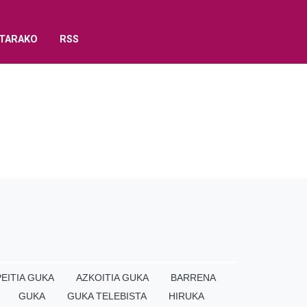
TARAKO
RSS
EITIA GUKA
AZKOITIA GUKA
BARRENA
GUKA
GUKA TELEBISTA
HIRUKA