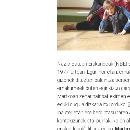
Nazio Batuen Erakundeak (NBE) 
1977. urtean. Egun horretan, em
gizonek dituzten baldintza berbere
emakumeek duten eginkizun garra
Martxoan zehar hainbat ekimen egi
eduki dugu aldizkaria itxi orduko.
inauterietan ere berdintasunaren 
kontakizunak eta ipuinak. Rolen 
euskaldunak”, liburutegian.
Martx