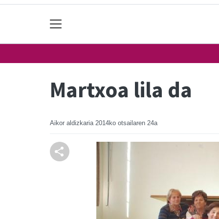
Martxoa lila da
Aikor aldizkaria
2014ko otsailaren 24a