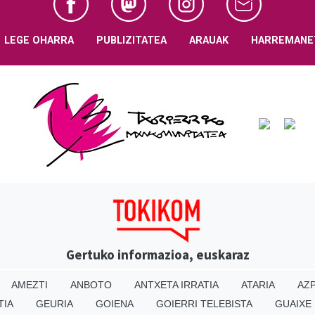
LEGE OHARRA
PUBLIZITATEA
ARAUAK
HARREMANE
Gertuko informazioa, euskaraz
AMEZTI
ANBOTO
ANTXETA IRRATIA
ATARIA
AZP
TIA
GEURIA
GOIENA
GOIERRI TELEBISTA
GUAIXE