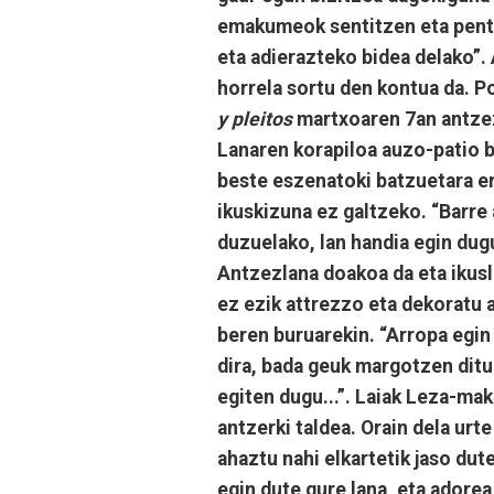
emakumeok sentitzen eta pent
eta adierazteko bidea delako”.
horrela sortu den kontua da. P
y pleitos
martxoaren 7an antzez
Lanaren korapiloa auzo-patio b
beste eszenatoki batzuetara er
ikuskizuna ez galtzeko. “Barre
duzuelako, lan handia egin dug
Antzezlana doakoa da eta ikus
ez ezik attrezzo eta dekoratu a
beren buruarekin. “Arropa egin
dira, bada geuk margotzen ditu
egiten dugu...”. Laiak Leza-m
antzerki taldea. Orain dela urt
ahaztu nahi elkartetik jaso dut
egin dute gure lana, eta adorea