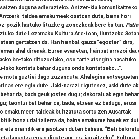
satzen duguna adierazteko. Antzer-kia komunikatzeko
 Antzerki taldea emakumeek osatzen dute, baina hori
oz-pozik hartuko lituzke gizonezkoak bere baitan.
Patio
tuko dute Lezamako Kultura Are-toan, iluntzeko 8etan
atean gertatzen da. Han hainbat gauza “egosten” dira,
aman ahal direnak. Euren esanetan, hainbat arrazoi dau
 asko bo-tako dituzuelako, oso tarte atsegina pasatuko
u-lako kontatu behar duguna ondo kontatzeko...”.
le mota guztiei dago zuzenduta. Ahalegina entseguetan
rloan ere egin dute. Jaki-narazi digutenez, aski dutela
 behar da, bada geuk josten dugu; dekoratuak egin behar
gu; teontzi bat behar da, bada, etxean ez badugu, erosi
ako emakumeen taldeak bultzatuta sortu zen Ausartak
e bitik hona udal tailerra da, baina emakume hauek ez du
en eta oraindik ere jasotzen duten babesa. “Beti balorat
 eta laguntza eman digute aurrera jarraitzeko”. Kultura