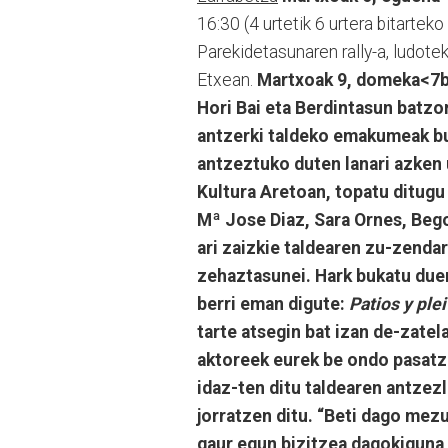
16:30 (4 urtetik 6 urtera bitartek
Parekidetasunaren rally-a, ludot
Etxean.
Martxoak 9, domeka<7b>
Hori Bai eta Berdintasun batzo
antzerki taldeko emakumeak bu
antzeztuko duten lanari azken 
Kultura Aretoan, topatu ditugu 
Mª Jose Diaz, Sara Ornes, Bego
ari zaizkie taldearen zu-zendar
zehaztasunei. Hark bukatu duen
berri eman digute:
Patios y ple
tarte atsegin bat izan de-zate
aktoreek eurek be ondo pasatze
idaz-ten ditu taldearen antzez
jorratzen ditu. “Beti dago mez
gaur egun bizitzea dagokiguna i