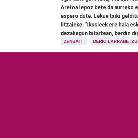
Aretoa lepoz bete da aurreko e
espero dute. Lekua txiki geldit
litzaieke. “Ikusleek ere hala es
dezakegun bitartean, berdin di
ZENBAIT
DERIO
LARRABETZU