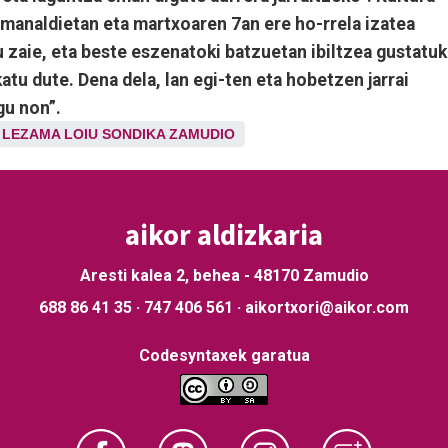
manaldietan eta martxoaren 7an ere ho-rrela izatea
u zaie, eta beste eszenatoki batzuetan ibiltzea gustatu
katu dute. Dena dela, lan egi-ten eta hobetzen jarrai
gu non”.
LEZAMA
LOIU
SONDIKA
ZAMUDIO
aikor aldizkaria
Aresti kalea 2, behea - 48170 Zamudio
688 86 41 35 · 747 406 561 · aikortxori@aikor.com
Codesyntaxek garatua