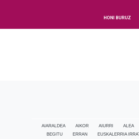
HONI BURUZ
AIARALDEA
AIKOR
AIURRI
ALEA
BEGITU
ERRAN
EUSKALERRIA IRRA