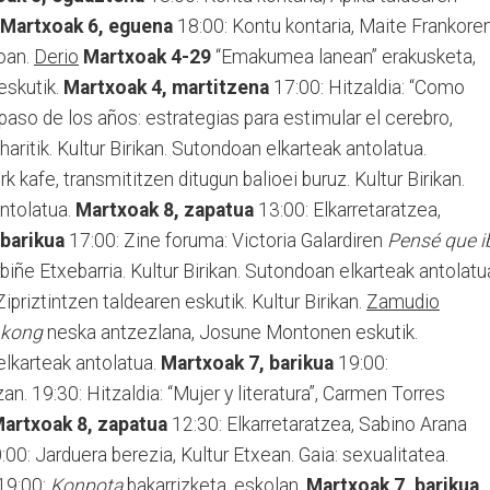
Martxoak 6, eguena
18:00: Kontu kontaria, Maite Frankore
koan.
Derio
Martxoak 4-29
“Emakumea lanean” erakusketa,
eskutik.
Martxoak 4, martitzena
17:00: Hitzaldia: “Como
aso de los años: estrategias para estimular el cerebro,
aritik. Kultur Birikan. Sutondoan elkarteak antolatua.
k kafe, transmititzen ditugun balioei buruz. Kultur Birikan.
ntolatua.
Martxoak 8, zapatua
13:00: Elkarretaratzea,
 barikua
17:00: Zine foruma: Victoria Galardiren
Pensé que i
biñe Etxebarria. Kultur Birikan. Sutondoan elkarteak antolatu
ipriztintzen taldearen eskutik. Kultur Birikan.
Zamudio
 kong
neska antzezlana, Josune Montonen eskutik.
lkarteak antolatua.
Martxoak 7, barikua
19:00:
an. 19:30: Hitzaldia: “Mujer y literatura”, Carmen Torres
artxoak 8, zapatua
12:30: Elkarretaratzea, Sabino Arana
00: Jarduera berezia, Kultur Etxean. Gaia: sexualitatea.
19:00:
Konpota
bakarrizketa, eskolan.
Martxoak 7, barikua