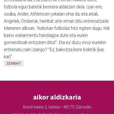
futbola egun batetik bestera aldatzen dela. Izan ere,
osaba, Ander, Athleticen jokalari ohia da; eta aitak,
Angelek, Ondarruk, hainbat urte eman ditu entrenatzaile
Maneren alboan. “Askotan futbolaz hitz egiten dugu. Nik
baino eskarmentu handiagoa dute eta euren
gomendioak entzuten ditut”. Eta ez duzu inoiz eurekin
entrenatu nahi izango? “Ez, bakoitza bere bidetik (kar,
kar)”.
ZENBAIT
aikor aldizkaria
Aresti kalea 2, behea - 48170 Zamudio