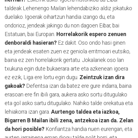
taldeak Lehenengo Mailan lehendabiziko aldiz jokatuko
duelako. Igoerak oihartzun handia izango du, eta
ondorioz, jendeak jakingo du non dagoen Eibar, bai
Estatuan, bai Europan.
Horrelakorik espero zenuen
denboraldi hasieran?
Ez dakit. Oso ondo hasi ginen
eta jendeak esaten zuen ez geniola erritmoari eutsiko,
baina ez zen horrelakorik gertatu. Jokalariek oso lan
txukuna egin dute bukaerara arte eta azkenean igoera
ez ezik, Liga ere lortu egin dugu.
Zeintzuk izan dira
gakoak?
Defentsa izan da batez ere gure indarra, baina
erasoan ere fin ibili gara, aukera asko sortu ditugulako
eta gol asko sartu ditugulako. Nahiko talde orekatua eta
lehiakorra izan gara.
Aurtengo taldea eta iazkoa,
Bigarren B Mailan ibili zena, antzekoa izan da. Zelan
da hori posible?
Konfiantza handia nuen eurengan, eta
aurten jarraipena eman diogu talde polit horri, eta