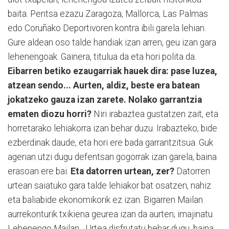
baita. Pentsa ezazu Zaragoza, Mallorca, Las Palmas
edo Coruñako Deportivoren kontra ibili garela lehian.
Gure aldean oso talde handiak izan arren, geu izan gara
lehenengoak. Gainera, titulua da eta hori polita da.
Eibarren betiko ezaugarriak hauek dira: pase luzea,
atzean sendo... Aurten, aldiz, beste era batean
jokatzeko gauza izan zarete. Nolako garrantzia
ematen diozu horri?
Niri irabaztea gustatzen zait, eta
horretarako lehiakorra izan behar duzu. Irabazteko, bide
ezberdinak daude, eta hori ere bada garrantzitsua. Guk
agerian utzi dugu defentsan gogorrak izan garela, baina
erasoan ere bai.
Eta datorren urtean, zer?
Datorren
urtean saiatuko gara talde lehiakor bat osatzen, nahiz
eta baliabide ekonomikorik ez izan. Bigarren Mailan
aurrekonturik txikiena geurea izan da aurten; imajinatu
Lehenengo Mailan... Urtea disfrutatu behar dugu, baina