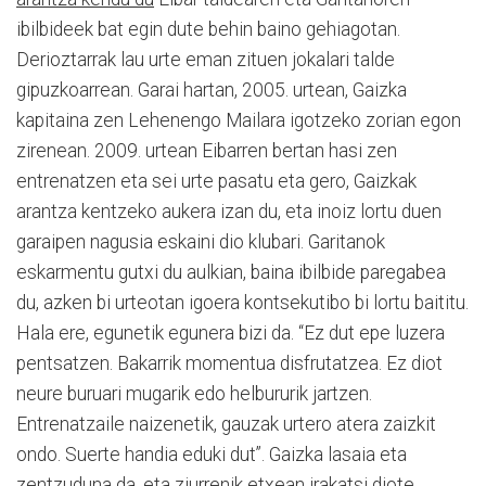
ibilbideek bat egin dute behin baino gehiagotan.
Derioztarrak lau urte eman zituen jokalari talde
gipuzkoarrean. Garai hartan, 2005. urtean, Gaizka
kapitaina zen Lehenengo Mailara igotzeko zorian egon
zirenean. 2009. urtean Eibarren bertan hasi zen
entrenatzen eta sei urte pasatu eta gero, Gaizkak
arantza kentzeko aukera izan du, eta inoiz lortu duen
garaipen nagusia eskaini dio klubari. Garitanok
eskarmentu gutxi du aulkian, baina ibilbide paregabea
du, azken bi urteotan igoera kontsekutibo bi lortu baititu.
Hala ere, egunetik egunera bizi da. “Ez dut epe luzera
pentsatzen. Bakarrik momentua disfrutatzea. Ez diot
neure buruari mugarik edo helbururik jartzen.
Entrenatzaile naizenetik, gauzak urtero atera zaizkit
ondo. Suerte handia eduki dut”. Gaizka lasaia eta
zentzuduna da, eta ziurrenik etxean irakatsi diote