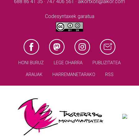
688 86 41 35 · 747 406 561 · aikortxori@aikor.com
Codesyntaxek garatua
HONI BURUZ
LEGE OHARRA
PUBLIZITATEA
ARAUAK
HARREMANETARAKO
RSS