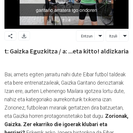
Entzun
Itzuli
t: Gaizka Eguzkitza / a: ...eta kitto! aldizkaria
Bai, amets egiten jarraitu nahi dute Eibar futbol taldeak
eta bere entrenatzaileak, Gaizka Garitano derioztarrak.
Izan ere, aurten Lehenengo Mailara igotzea lortu dute,
nahiz eta kategoriako aurrekonturik txikiena izan.
Zorionez, futbolean mirariak gertatzen dira batzuetan,
eta Gaizka horren protagonistetako bat dugu.
Zorionak,
Gaizka. Zer ekarriko die igoerak klubari eta
herriari?
Eskerrik asko. Igoera historikoa da Eibar