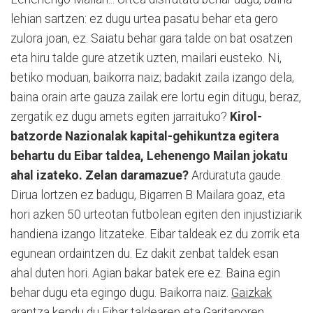
lehian sartzen: ez dugu urtea pasatu behar eta gero
zulora joan, ez. Saiatu behar gara talde on bat osatzen
eta hiru talde gure atzetik uzten, mailari eusteko. Ni,
betiko moduan, baikorra naiz; badakit zaila izango dela,
baina orain arte gauza zailak ere lortu egin ditugu, beraz,
zergatik ez dugu amets egiten jarraituko?
Kirol-
batzorde Nazionalak kapital-gehikuntza egitera
behartu du Eibar taldea, Lehenengo Mailan jokatu
ahal izateko. Zelan daramazue?
Arduratuta gaude.
Dirua lortzen ez badugu, Bigarren B Mailara goaz, eta
hori azken 50 urteotan futbolean egiten den injustiziarik
handiena izango litzateke. Eibar taldeak ez du zorrik eta
egunean ordaintzen du. Ez dakit zenbat taldek esan
ahal duten hori. Agian bakar batek ere ez. Baina egin
behar dugu eta egingo dugu. Baikorra naiz.
Gaizkak
arantza kendu du
Eibar taldearen eta Garitanoren