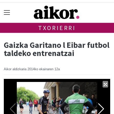
TXORIERRI
Gaizka Garitano l Eibar futbol
taldeko entrenatzai
Aikor aldizkaria
2014ko ekainaren 12a