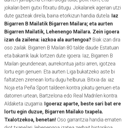
jokalari berri gutxi fitxatu ditugu. Jokalariek agerian utzi
dute gazteak direla, baina etorkizun handia dutela.
Iaz
Bigarren B Mailatik Bigarren Mailara; eta aurten
Bigarren Mailatik, Lehenengo Mailara. Zein igoera
izan da zailena: iazkoa ala aurtengoa?
Biak izan dira
oso zailak. Bigarren B Mailan 80 talde daude Estatuan
eta bakarrik lauk lortzen dute igoera. Iaz, Bigarren B
Mailan geundenean, aurrekontua jaitsi arren, igotzea
lortu egin genuen. Eta aurten Liga bukatzeko aste bi
faltatzen zirenean lortu dugu helburua. Bitxia da: iaz
Noja eta Peña Sport taldeen kontra jokatu genuen eta
datorren urtean, Bartzelona edo Real Madrilen kontra.
Aldaketa izugarria.
Igoeraz aparte, beste sari bat ere
lortu egin duzue, Bigarren Mailako txapela.
Txalotzekoa, benetan!
Oso garrantzia handia ematen
diot txapelari, lehenengoa izatea zerbait historikoa