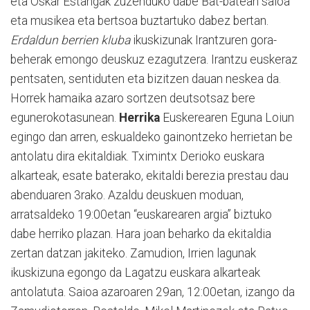
eta Oskar Estangak zuzenduko dabe Bat-batean saioa
eta musikea eta bertsoa buztartuko dabez bertan.
Erdaldun berrien kluba
ikuskizunak Irantzuren gora-
beherak emongo deuskuz ezagutzera. Irantzu euskeraz
pentsaten, sentiduten eta bizitzen dauan neskea da.
Horrek hamaika azaro sortzen deutsotsaz bere
egunerokotasunean.
Herrika
Euskerearen Eguna Loiun
egingo dan arren, eskualdeko gainontzeko herrietan be
antolatu dira ekitaldiak. Tximintx Derioko euskara
alkarteak, esate baterako, ekitaldi berezia prestau dau
abenduaren 3rako. Azaldu deuskuen moduan,
arratsaldeko 19:00etan “euskarearen argia” biztuko
dabe herriko plazan. Hara joan beharko da ekitaldia
zertan datzan jakiteko. Zamudion, Irrien lagunak
ikuskizuna egongo da Lagatzu euskara alkarteak
antolatuta. Saioa azaroaren 29an, 12:00etan, izango da