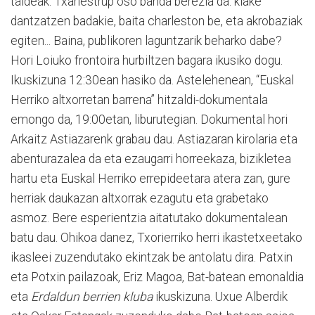
taldeak. Txarlestrup oso banda berezia da: klake
dantzatzen badakie, baita charleston be, eta akrobaziak
egiten... Baina, publikoren laguntzarik beharko dabe?
Hori Loiuko frontoira hurbiltzen bagara ikusiko dogu.
Ikuskizuna 12:30ean hasiko da. Astelehenean, “Euskal
Herriko altxorretan barrena” hitzaldi-dokumentala
emongo da, 19:00etan, liburutegian. Dokumental hori
Arkaitz Astiazarenk grabau dau. Astiazaran kirolaria eta
abenturazalea da eta ezaugarri horreekaza, bizikletea
hartu eta Euskal Herriko errepideetara atera zan, gure
herriak daukazan altxorrak ezagutu eta grabetako
asmoz. Bere esperientzia aitatutako dokumentalean
batu dau. Ohikoa danez, Txorierriko herri ikastetxeetako
ikasleei zuzendutako ekintzak be antolatu dira. Patxin
eta Potxin pailazoak, Eriz Magoa, Bat-batean emonaldia
eta
Erdaldun berrien kluba
ikuskizuna. Uxue Alberdik