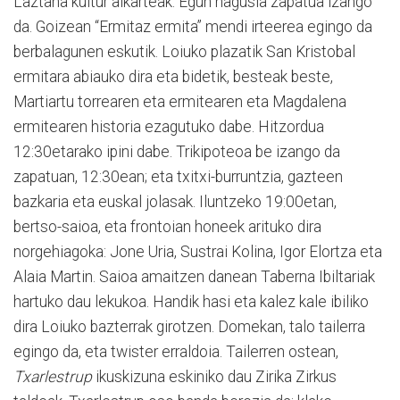
Laztana kultur alkarteak. Egun nagusia zapatua izango
da. Goizean “Ermitaz ermita” mendi irteerea egingo da
berbalagunen eskutik. Loiuko plazatik San Kristobal
ermitara abiauko dira eta bidetik, besteak beste,
Martiartu torrearen eta ermitearen eta Magdalena
ermitearen historia ezagutuko dabe. Hitzordua
12:30etarako ipini dabe. Trikipoteoa be izango da
zapatuan, 12:30ean; eta txitxi-burruntzia, gazteen
bazkaria eta euskal jolasak. Iluntzeko 19:00etan,
bertso-saioa, eta frontoian honeek arituko dira
norgehiagoka: Jone Uria, Sustrai Kolina, Igor Elortza eta
Alaia Martin. Saioa amaitzen danean Taberna Ibiltariak
hartuko dau lekukoa. Handik hasi eta kalez kale ibiliko
dira Loiuko bazterrak girotzen. Domekan, talo tailerra
egingo da, eta twister erraldoia. Tailerren ostean,
Txarlestrup
ikuskizuna eskiniko dau Zirika Zirkus