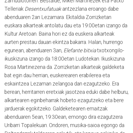
Zamudiotorren. Bestalde, Mikel Martinezek eta Patxo
Telleriak
Desentxufatuak
antzezlana eroango dabe
abenduaren 2an Lezamara. Ekitaldia Zorrizketan
euskara alkarteak antolatu dau eta 19:00etan izango da
Kultur Aretoan. Baina hori ez da euskera alkarteak
aurten prestau dauan ekintza bakarra. Halan, hurrengo
egunean, abenduaren 3an,
Elefante bitxia
txotxongilo-
ikuskizuna izango da 18:00etan Ludotekan. Ikuskizuna
Rosa Martinezena da. Zorrizketan alkarteak galdeketa
bat egin dau herrian, euskerearen erabilerea eta
eskaintzea Lezaman zelangoa dan ezagutzeko. Era
berean, herritarren eretxiak jasotzea eduki dabe helburu,
alkartearen eginbeharrak hobeto ezagutzeko eta bere
jarduerak egokitzeko. Galdeketearen emaitzak
abenduaren 5ean, 19:30ean, emongo dira ezagutzera
Uribarri Topalekuan. Ondoren, musika-saioa egongo da