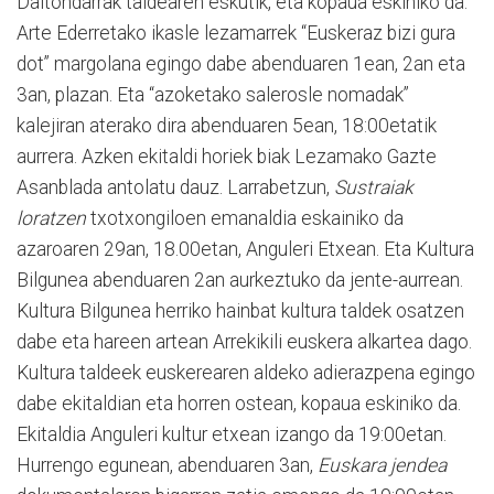
Daltondarrak taldearen eskutik, eta kopaua eskiniko da.
Arte Ederretako ikasle lezamarrek “Euskeraz bizi gura
dot” margolana egingo dabe abenduaren 1ean, 2an eta
3an, plazan. Eta “azoketako salerosle nomadak”
kalejiran aterako dira abenduaren 5ean, 18:00etatik
aurrera. Azken ekitaldi horiek biak Lezamako Gazte
Asanblada antolatu dauz. Larrabetzun,
Sustraiak
loratzen
txotxongiloen emanaldia eskainiko da
azaroaren 29an, 18.00etan, Anguleri Etxean. Eta Kultura
Bilgunea abenduaren 2an aurkeztuko da jente-aurrean.
Kultura Bilgunea herriko hainbat kultura taldek osatzen
dabe eta hareen artean Arrekikili euskera alkartea dago.
Kultura taldeek euskerearen aldeko adierazpena egingo
dabe ekitaldian eta horren ostean, kopaua eskiniko da.
Ekitaldia Anguleri kultur etxean izango da 19:00etan.
Hurrengo egunean, abenduaren 3an,
Euskara jendea