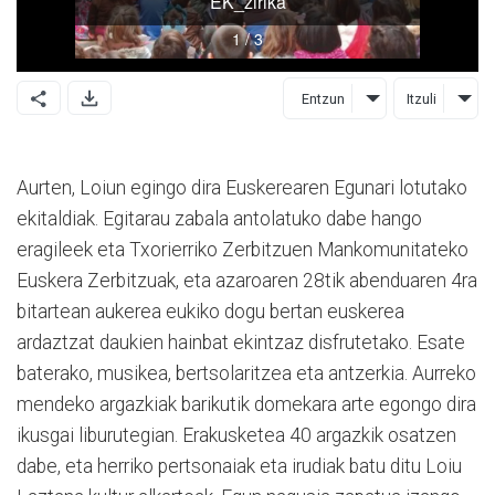
Entzun
Itzuli
Aurten, Loiun egingo dira Euskerearen Egunari lotutako
ekitaldiak. Egitarau zabala antolatuko dabe hango
eragileek eta Txorierriko Zerbitzuen Mankomunitateko
Euskera Zerbitzuak, eta azaroaren 28tik abenduaren 4ra
bitartean aukerea eukiko dogu bertan euskerea
ardaztzat daukien hainbat ekintzaz disfrutetako. Esate
baterako, musikea, bertsolaritzea eta antzerkia. Aurreko
mendeko argazkiak barikutik domekara arte egongo dira
ikusgai liburutegian. Erakusketea 40 argazkik osatzen
dabe, eta herriko pertsonaiak eta irudiak batu ditu Loiu