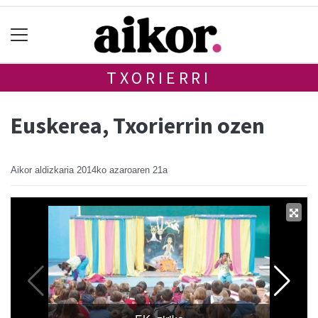
TXORIERRI
Euskerea, Txorierrin ozen
Aikor aldizkaria
2014ko azaroaren 21a