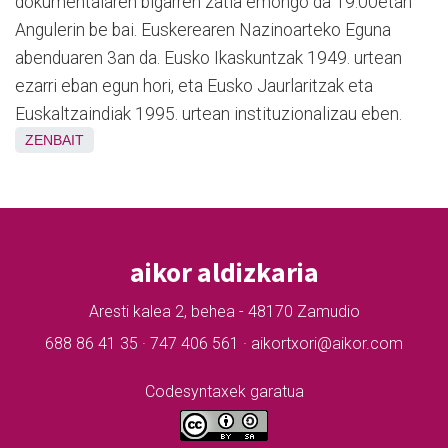
dokumentalaren bigarren zatia emongo da 19:00etan
Angulerin be bai. Euskerearen Nazinoarteko Eguna
abenduaren 3an da. Eusko Ikaskuntzak 1949. urtean
ezarri eban egun hori, eta Eusko Jaurlaritzak eta
Euskaltzaindiak 1995. urtean instituzionalizau eben.
ZENBAIT
aikor aldizkaria
Aresti kalea 2, behea - 48170 Zamudio
688 86 41 35 · 747 406 561 · aikortxori@aikor.com
Codesyntaxek garatua