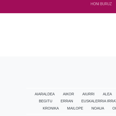
HONI BURUZ
AIARALDEA
AIKOR
AIURRI
ALEA
BEGITU
ERRAN
EUSKALERRIA IRRA
KRONIKA
MAILOPE
NOAUA
O