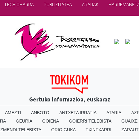
LEGE OHARRA
PUBLIZITATEA
ARAUAK
HARREMANET
Gertuko informazioa, euskaraz
AMEZTI
ANBOTO
ANTXETA IRRATIA
ATARIA
AZP
TIA
GEURIA
GOIENA
GOIERRI TELEBISTA
GUAIXE
IZMENDI TELEBISTA
ORIO GUKA
TXINTXARRI
ZARAUT