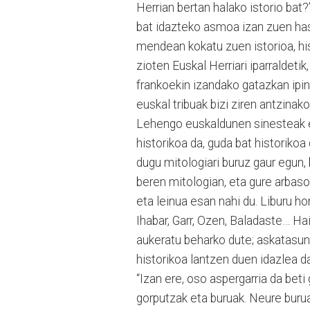
Herrian bertan halako istorio bat?
bat idazteko asmoa izan zuen hasi
mendean kokatu zuen istorioa, hist
zioten Euskal Herriari iparraldetik
frankoekin izandako gatazkan ipini
euskal tribuak bizi ziren antzinako
Lehengo euskaldunen sinesteak er
historikoa da, guda bat historikoa
dugu mitologiari buruz gaur egun,
beren mitologian, eta gure arbaso
eta leinua esan nahi du. Liburu ho
Ihabar, Garr, Ozen, Baladaste… Ha
aukeratu beharko dute; askatasuna
historikoa lantzen duen idazlea da
“Izan ere, oso aspergarria da beti
gorputzak eta buruak. Neure buruar