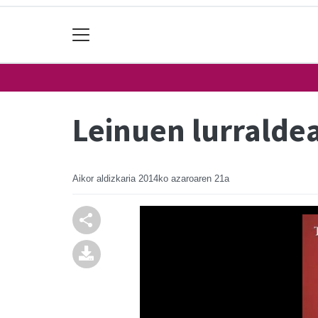
Leinuen lurralde
Aikor aldizkaria
2014ko azaroaren 21a