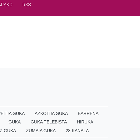
ARAKO
RSS
EITIA GUKA
AZKOITIA GUKA
BARRENA
GUKA
GUKA TELEBISTA
HIRUKA
Z GUKA
ZUMAIA GUKA
28 KANALA