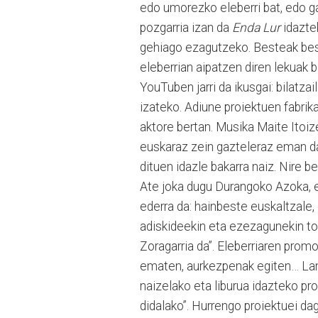
edo umorezko eleberri bat, edo g
pozgarria izan da
Enda Lur
idaztek
gehiago ezagutzeko. Besteak beste
eleberrian aipatzen diren lekuak bi
YouTuben jarri da ikusgai: bilatzai
izateko. Adiune proiektuen fabrika 
aktore bertan. Musika Maite Itoize
euskaraz zein gazteleraz eman da 
dituen idazle bakarra naiz. Nire be
Ate joka dugu Durangoko Azoka, et
ederra da: hainbeste euskaltzale, 
adiskideekin eta ezezagunekin top
Zoragarria da”. Eleberriaren promo
ematen, aurkezpenak egiten… Lan 
naizelako eta liburua idazteko p
didalako”. Hurrengo proiektuei dag