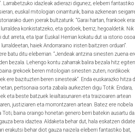
”. Larrabetzuko idazleak adierazi digunez, eleberri fantastiko
eran, euskal mitologian oinarriturik, baina azkenean seigarr
oriarako duen joerak bultzaturik. “Garai hartan, frankoek er
, lurraldea konkistatzeko, eta godoek, berriz, hegoaldetik. Nik
 dut arreta, eta Ipar Euskal Herrian kokatu dut ia istorio osoa
 lurraldeetan, haiek Andorraraino iristen baitziren orduan”.
e batu ditu eleberrian. “Jendeak antzina sinesten zuena er
 den bezala. Lehengo kontu zaharrak balira bezala hitz egite
 baina grekoek beren mitologian sinesten zuten, nordikoek
ek ere bazituzten beren sinesteak”. Enda euskarazko hitza d
netan, pertsonaia sorta zabala aurkezten digu Totik: Endara,
iek eta beste batzuek leialtasunaren eta traizioaren artean
ren, justiziaren eta morrontzaren artean. Batez ere nobela
 Toti, baina oraingo honetan genero berri batekin ausartu da
 gauza bera idaztea. Aldaketa behar dut, hala eskatzen didat
i erakutsi behar diot gauza naizela eleberri fantastiko bat,