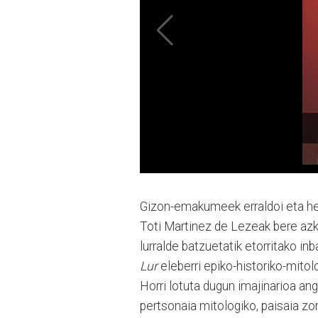
Gizon-emakumeek erraldoi eta he
Toti Martinez de Lezeak bere azk
lurralde batzuetatik etorritako in
Lur
eleberri epiko-historiko-mitolo
Horri lotuta dugun imajinarioa an
pertsonaia mitologiko, paisaia zor