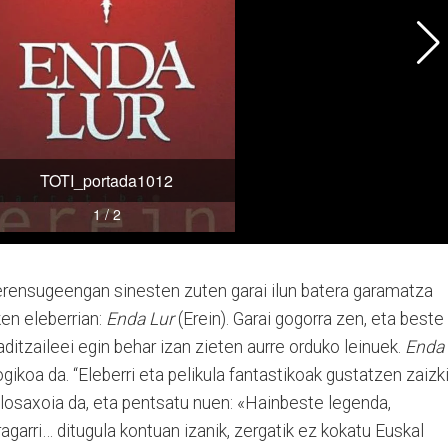
rensugeengan sinesten zuten garai ilun batera garamatza
en eleberrian:
Enda Lur
(Erein). Garai gogorra zen, eta beste
baditzaileei egin behar izan zieten aurre orduko leinuek.
Enda
gikoa da. “Eleberri eta pelikula fantastikoak gustatzen zaizki
glosaxoia da, eta pentsatu nuen: «Hainbeste legenda,
agarri… ditugula kontuan izanik, zergatik ez kokatu Euskal