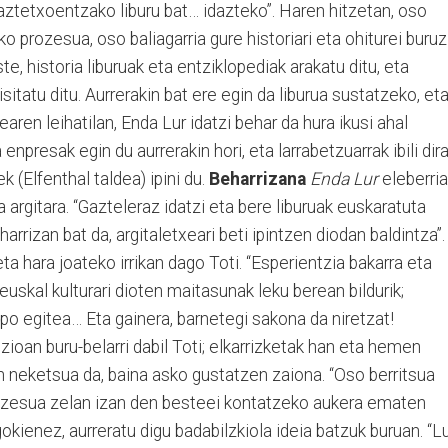
aztetxoentzako liburu bat… idazteko”. Haren hitzetan, oso
o prozesua, oso baliagarria gure historiari eta ohiturei buruz
, historia liburuak eta entziklopediak arakatu ditu, eta
sitatu ditu. Aurrerakin bat ere egin da liburua sustatzeko, et
learen leihatilan, Enda Lur idatzi behar da hura ikusi ahal
enpresak egin du aurrerakin hori, eta larrabetzuarrak ibili dir
k (Elfenthal taldea) ipini du.
Beharrizana
Enda Lur
eleberria
argitara. “Gazteleraz idatzi eta bere liburuak euskaratuta
harrizan bat da, argitaletxeari beti ipintzen diodan baldintza”.
a hara joateko irrikan dago Toti. “Esperientzia bakarra eta
euskal kulturari dioten maitasunak leku berean bildurik;
o egitea… Eta gainera, barnetegi sakona da niretzat!
zioan buru-belarri dabil Toti; elkarrizketak han eta hemen
neketsua da, baina asko gustatzen zaiona. “Oso berritsua
rozesua zelan izan den besteei kontatzeko aukera ematen
okienez, aurreratu digu badabilzkiola ideia batzuk buruan. “L