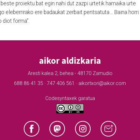
este proiektu bat egin nahi dut zazpi urtetik hamaika urte
o eleberrirako ere badaukat zerbait pentsatuta… Baina horri
o diot forma”.
aikor aldizkaria
Aresti kalea 2, behea - 48170 Zamudio
688 86 41 35 · 747 406 561 · aikortxori@aikor.com
Codesyntaxek garatua