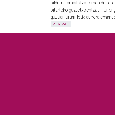
bilduma amaitutzat eman dut eta b
bitarteko gaztetxoentzat. Hurreng
guztiari urtarriletik aurrera emang
ZENBAIT