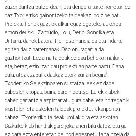
zuzendaritza-batzordean, eta denpora-tarte horretan ez
naz Txorierriko gainontzeko taldeakaz inoiz be batu.
Proiektu honek guztiok alkarregaz egoteko aukerea
emon deusku: Zamudio, Loiu, Derio, Sondika eta
Uritarra, danok batera. Hori oso handia da eta indartu
egiten dauz harremanak. Oso onuragarria da
guztiontzat. Lezama taldeak ez dau beheko mailarik
eta, beraz, ezin izan dau proiektuan parte hartu. Dana
dala, ateak zabalik daukaz etorkizunari begira”.
Txorierriko Selekzinoaren sustatzaileek ez dabe
babeslerik topau, baina bardin deutse. Eurek klubek
daben garrantzia azpimarratu gura dabe, eta horregaitik
ikastolen eta eskolen taldeak proiektutik kanpo itxi
dabez. “Txorierriko taldeak umilak dira eta askotan
Bizkaiko klub handiak gure jokalarien bila datoz, eta gu
ez gara ezta enteretan be: hori errespetu falta itzela da.