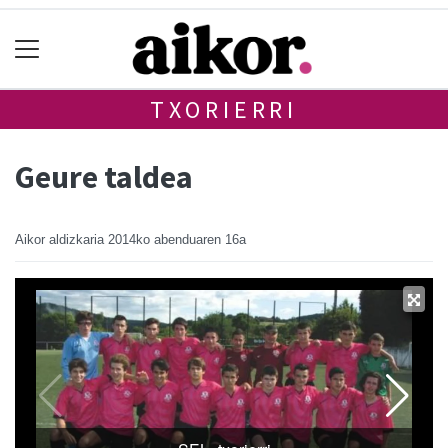
TXORIERRI
Geure taldea
Aikor aldizkaria
2014ko abenduaren 16a