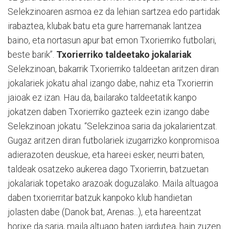
Selekzinoaren asmoa ez da lehian sartzea edo partidak
irabaztea, klubak batu eta gure harremanak lantzea
baino, eta nortasun apur bat emon Txorierriko futbolari,
beste barik”.
Txorierriko taldeetako jokalariak
Selekzinoan, bakarrik Txorierriko taldeetan aritzen diran
jokalariek jokatu ahal izango dabe, nahiz eta Txorierrin
jaioak ez izan. Hau da, bailarako taldeetatik kanpo
jokatzen daben Txorierriko gazteek ezin izango dabe
Selekzinoan jokatu. “Selekzinoa saria da jokalarientzat.
Gugaz aritzen diran futbolariek izugarrizko konpromisoa
adierazoten deuskue, eta hareei esker, neurri baten,
taldeak osatzeko aukerea dago Txorierrin, batzuetan
jokalariak topetako arazoak doguzalako. Maila altuagoa
daben txorierritar batzuk kanpoko klub handietan
jolasten dabe (Danok bat, Arenas...), eta hareentzat
horixe da saria, maila altuago baten jardutea, hain zuzen