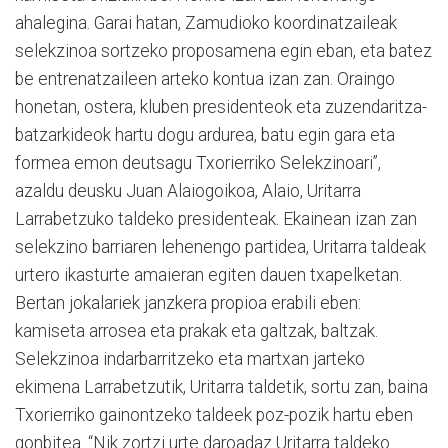
ahalegina. Garai hatan, Zamudioko koordinatzaileak
selekzinoa sortzeko proposamena egin eban, eta batez
be entrenatzaileen arteko kontua izan zan. Oraingo
honetan, ostera, kluben presidenteok eta zuzendaritza-
batzarkideok hartu dogu ardurea, batu egin gara eta
formea emon deutsagu Txorierriko Selekzinoari”,
azaldu deusku Juan Alaiogoikoa, Alaio, Uritarra
Larrabetzuko taldeko presidenteak. Ekainean izan zan
selekzino barriaren lehenengo partidea, Uritarra taldeak
urtero ikasturte amaieran egiten dauen txapelketan.
Bertan jokalariek janzkera propioa erabili eben:
kamiseta arrosea eta prakak eta galtzak, baltzak.
Selekzinoa indarbarritzeko eta martxan jarteko
ekimena Larrabetzutik, Uritarra taldetik, sortu zan, baina
Txorierriko gainontzeko taldeek poz-pozik hartu eben
gonbitea. “Nik zortzi urte daroadaz Uritarra taldeko