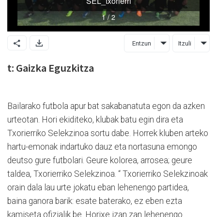
Entzun
Itzuli
t: Gaizka Eguzkitza
Bailarako futbola apur bat sakabanatuta egon da azken
urteotan. Hori ekiditeko, klubak batu egin dira eta
Txorierriko Selekzinoa sortu dabe. Horrek kluben arteko
hartu-emonak indartuko dauz eta nortasuna emongo
deutso gure futbolari. Geure kolorea, arrosea; geure
taldea, Txorierriko Selekzinoa. “ Txorierriko Selekzinoak
orain dala lau urte jokatu eban lehenengo partidea,
baina ganora barik: esate baterako, ez eben ezta
kamiseta ofizialik be. Horixe izan zan lehenengo