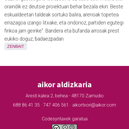
oraindik ez deutsie proiektuari behar bezala ekin. Beste
eskualdeetan taldeak sortuko balira, arerioak topetea
errazagoa izango litxake, eta ondorioz, partiden egutegi
finkoa jarri geinke”. Bandera eta bufanda arrosak prest
eukiko doguz, badaezpadan.
ZENBAIT
aikor aldizkaria
Aresti kalea 2, behea - 48170 Zamudio
688 86 41 35 · 747 406 561 · aikortxori@aikor.com
Codesyntaxek garatua