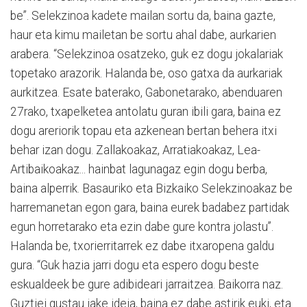
be”. Selekzinoa kadete mailan sortu da, baina gazte,
haur eta kimu mailetan be sortu ahal dabe, aurkarien
arabera. “Selekzinoa osatzeko, guk ez dogu jokalariak
topetako arazorik. Halanda be, oso gatxa da aurkariak
aurkitzea. Esate baterako, Gabonetarako, abenduaren
27rako, txapelketea antolatu guran ibili gara, baina ez
dogu areriorik topau eta azkenean bertan behera itxi
behar izan dogu. Zallakoakaz, Arratiakoakaz, Lea-
Artibaikoakaz... hainbat lagunagaz egin dogu berba,
baina alperrik. Basauriko eta Bizkaiko Selekzinoakaz be
harremanetan egon gara, baina eurek badabez partidak
egun horretarako eta ezin dabe gure kontra jolastu”.
Halanda be, txorierritarrek ez dabe itxaropena galdu
gura. “Guk hazia jarri dogu eta espero dogu beste
eskualdeek be gure adibideari jarraitzea. Baikorra naz.
Guztiei gustau jake ideia, baina ez dabe astirik euki, eta