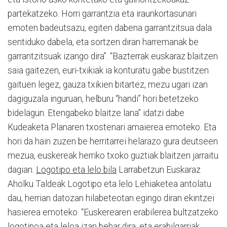
partekatzeko. Horri garrantzia eta iraunkortasunari
emoten badeutsazu, egiten dabena garrantzitsua dala
sentiduko dabela, eta sortzen diran harremanak be
garrantzitsuak izango dira”. “Bazterrak euskaraz blaitzen
saia gaitezen, euri-txikiak ia konturatu gabe bustitzen
gaituen legez, gauza txikien bitartez, mezu ugari izan
dagiguzala inguruan, helburu “handi” hori betetzeko
bidelagun. Etengabeko blaitze lana” idatzi dabe
Kudeaketa Planaren txostenari amaierea emoteko. Eta
hori da hain zuzen be herritarrei helarazo gura deutseen
mezua, euskereak herriko txoko guztiak blaitzen jarraitu
dagian.
Logotipo eta lelo bila
Larrabetzun Euskaraz
Aholku Taldeak Logotipo eta lelo Lehiaketea antolatu
dau, herrian datozan hilabeteotan egingo diran ekintzei
hasierea emoteko. “Euskerearen erabilerea bultzatzeko
logotipoa eta leloa izan behar dira, eta erabilgarriak