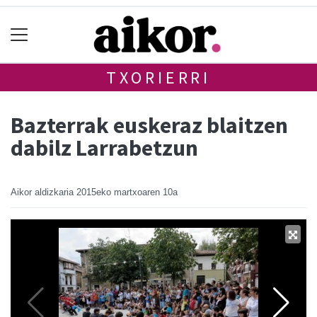
TXORIERRI
Bazterrak euskeraz blaitzen
dabilz Larrabetzun
Aikor aldizkaria
2015eko martxoaren 10a