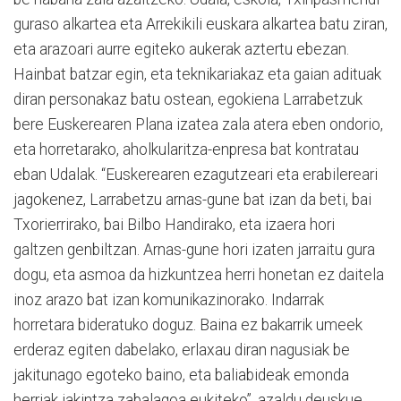
guraso alkartea eta Arrekikili euskara alkartea batu ziran,
eta arazoari aurre egiteko aukerak aztertu ebezan.
Hainbat batzar egin, eta teknikariakaz eta gaian adituak
diran personakaz batu ostean, egokiena Larrabetzuk
bere Euskerearen Plana izatea zala atera eben ondorio,
eta horretarako, aholkularitza-enpresa bat kontratau
eban Udalak. “Euskerearen ezagutzeari eta erabilereari
jagokenez, Larrabetzu arnas-gune bat izan da beti, bai
Txorierrirako, bai Bilbo Handirako, eta izaera hori
galtzen genbiltzan. Arnas-gune hori izaten jarraitu gura
dogu, eta asmoa da hizkuntzea herri honetan ez daitela
inoz arazo bat izan komunikazinorako. Indarrak
horretara bideratuko doguz. Baina ez bakarrik umeek
erderaz egiten dabelako, erlaxau diran nagusiak be
jakitunago egoteko baino, eta baliabideak emonda
herriak jakintza zabalagoa eukiteko”, azaldu deuskue