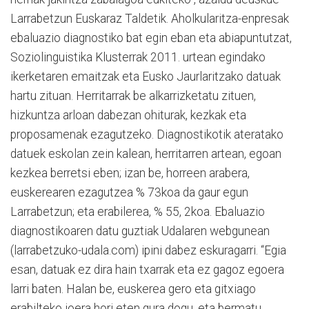
Larrabetzun Euskaraz Taldetik. Aholkularitza-enpresak
ebaluazio diagnostiko bat egin eban eta abiapuntutzat,
Soziolinguistika Klusterrak 2011. urtean egindako
ikerketaren emaitzak eta Eusko Jaurlaritzako datuak
hartu zituan. Herritarrak be alkarrizketatu zituen,
hizkuntza arloan dabezan ohiturak, kezkak eta
proposamenak ezagutzeko. Diagnostikotik ateratako
datuek eskolan zein kalean, herritarren artean, egoan
kezkea berretsi eben; izan be, horreen arabera,
euskerearen ezagutzea % 73koa da gaur egun
Larrabetzun; eta erabilerea, % 55, 2koa. Ebaluazio
diagnostikoaren datu guztiak Udalaren webgunean
(larrabetzuko-udala.com) ipini dabez eskuragarri. “Egia
esan, datuak ez dira hain txarrak eta ez gagoz egoera
larri baten. Halan be, euskerea gero eta gitxiago
erabilteko joera hori eten gura dogu, eta bermatu,