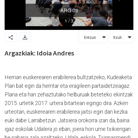
Entzun
Itzuli
Argazkiak: Idoia Andres
Herrian euskerearen erabilerea bultzatzeko, Kudeaketa
Plan bat egin da herritar eta eragileen partaidetzeagaz.
Plana eta han zehaztutako helburuak beteteko ekintzak
2015. urtetik 2017. urtera bitartean egingo dira. Azken
urteotan, euskerearen erabilerea jaitsi egin dan kezka
euki dabe Larrabetzun. Jatsiera orokorra izan da, baina
igaz eskolak Udalera jo eban, joera hori ume txikiengan
be nabaria zala azaltzeko. Udala, eskola, Txinpasmendi