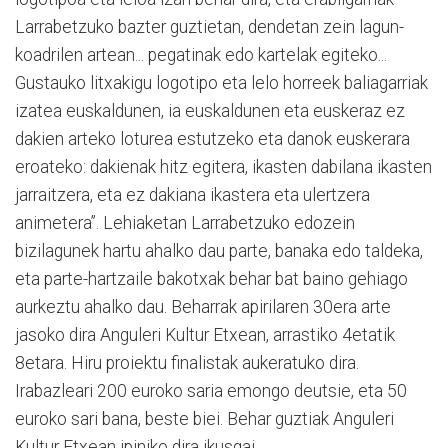
Larrabetzuko bazter guztietan, dendetan zein lagun-
koadrilen artean... pegatinak edo kartelak egiteko...
Gustauko litxakigu logotipo eta lelo horreek baliagarriak
izatea euskaldunen, ia euskaldunen eta euskeraz ez
dakien arteko loturea estutzeko eta danok euskerara
eroateko: dakienak hitz egitera, ikasten dabilana ikasten
jarraitzera, eta ez dakiana ikastera eta ulertzera
animetera”. Lehiaketan Larrabetzuko edozein
bizilagunek hartu ahalko dau parte, banaka edo taldeka,
eta parte-hartzaile bakotxak behar bat baino gehiago
aurkeztu ahalko dau. Beharrak apirilaren 30era arte
jasoko dira Anguleri Kultur Etxean, arrastiko 4etatik
8etara. Hiru proiektu finalistak aukeratuko dira.
Irabazleari 200 euroko saria emongo deutsie, eta 50
euroko sari bana, beste biei. Behar guztiak Anguleri
Kultur Etxean ipiniko dira ikusgai.