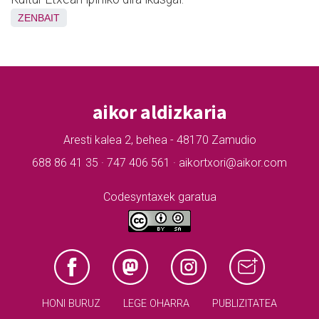
ZENBAIT
aikor aldizkaria
Aresti kalea 2, behea - 48170 Zamudio
688 86 41 35 · 747 406 561 · aikortxori@aikor.com
Codesyntaxek garatua
HONI BURUZ
LEGE OHARRA
PUBLIZITATEA