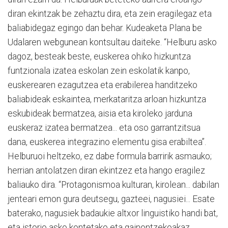
diran ekintzak be zehaztu dira, eta zein eragilegaz eta
baliabidegaz egingo dan behar. Kudeaketa Plana be
Udalaren webgunean kontsultau daiteke. “Helburu asko
dagoz, besteak beste, euskerea ohiko hizkuntza
funtzionala izatea eskolan zein eskolatik kanpo,
euskerearen ezagutzea eta erabilerea handitzeko
baliabideak eskaintea, merkataritza arloan hizkuntza
eskubideak bermatzea, aisia eta kiroleko jarduna
euskeraz izatea bermatzea... eta oso garrantzitsua
dana, euskerea integrazino elementu gisa erabiltea”.
Helburuoi heltzeko, ez dabe formula barririk asmauko;
herrian antolatzen diran ekintzez eta hango eragilez
baliauko dira. “Protagonismoa kulturan, kirolean... dabilan
jenteari emon gura deutsegu, gazteei, nagusiei... Esate
baterako, nagusiek badaukie altxor linguistiko handi bat,
eta istorio asko kontetako eta gainontzekoakaz