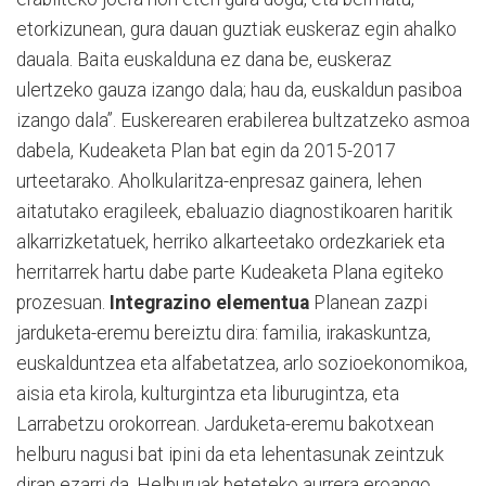
etorkizunean, gura dauan guztiak euskeraz egin ahalko
dauala. Baita euskalduna ez dana be, euskeraz
ulertzeko gauza izango dala; hau da, euskaldun pasiboa
izango dala”. Euskerearen erabilerea bultzatzeko asmoa
dabela, Kudeaketa Plan bat egin da 2015-2017
urteetarako. Aholkularitza-enpresaz gainera, lehen
aitatutako eragileek, ebaluazio diagnostikoaren haritik
alkarrizketatuek, herriko alkarteetako ordezkariek eta
herritarrek hartu dabe parte Kudeaketa Plana egiteko
prozesuan.
Integrazino elementua
Planean zazpi
jarduketa-eremu bereiztu dira: familia, irakaskuntza,
euskalduntzea eta alfabetatzea, arlo sozioekonomikoa,
aisia eta kirola, kulturgintza eta liburugintza, eta
Larrabetzu orokorrean. Jarduketa-eremu bakotxean
helburu nagusi bat ipini da eta lehentasunak zeintzuk
diran ezarri da. Helburuak beteteko aurrera eroango