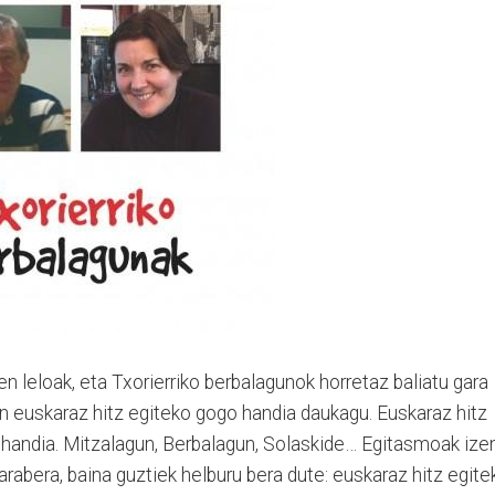
 leloak, eta Txorierriko berbalagunok horretaz baliatu gara
in euskaraz hitz egiteko gogo handia daukagu. Euskaraz hitz
 handia. Mitzalagun, Berbalagun, Solaskide… Egitasmoak ize
arabera, baina guztiek helburu bera dute: euskaraz hitz egite