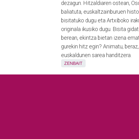
dezagun. Hitzaldiaren ostean, Os
baliatuta, euskaltzainburuen hist
bisitatuko dugu eta Artxiboko ir
originala ikusiko dugu. Bisita gi
berean, ekintza bietan izena emat
gurekin hitz egin? Animatu, beraz
euskaldunen sarea handitzera.
ZENBAIT