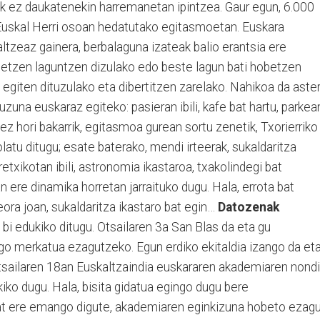
ik ez daukatenekin harremanetan ipintzea. Gaur egun, 6.000
 Euskal Herri osoan hedatutako egitasmoetan. Euskara
altzeaz gainera, berbalaguna izateak balio erantsia ere
betzen laguntzen dizulako edo beste lagun bati hobetzen
 egiten dituzulako eta dibertitzen zarelako. Nahikoa da aster
uzuna euskaraz egiteko: pasieran ibili, kafe bat hartu, parkea
ez hori bakarrik, egitasmoa gurean sortu zenetik, Txorierriko
latu ditugu; esate baterako, mendi irteerak, sukaldaritza
rretxikotan ibili, astronomia ikastaroa, txakolindegi bat
 ere dinamika horretan jarraituko dugu. Hala, errota bat
ra joan, sukaldaritza ikastaro bat egin…
Datozenak
 bi edukiko ditugu. Otsailaren 3a San Blas da eta gu
ngo merkatua ezagutzeko. Egun erdiko ekitaldia izango da et
tsailaren 18an Euskaltzaindia euskararen akademiaren nond
ko dugu. Hala, bisita gidatua egingo dugu bere
 bat ere emango digute, akademiaren eginkizuna hobeto ezag