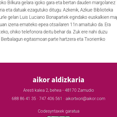
oko Bilkura gelara igoko gara eta bertan dauden margolanez
oria eta datuak ezagutuko ditugu. Azkenik, Azkue Biblioteka
akurle gelan Luis Luciano Bonapartek egindako euskalkien m
datuan izena emateko epea otsailaren 11n amaituko da. Era
eko, ohiko telefonora deitu behar da. Zuk ere nahi duzu
, Berbalagun egitasmoan parte hartzera eta Txorierriko
aikor aldizkaria
Aresti kalea 2, behea - 48170 Zamudio
688 86 41 35 · 747 406 561 · aikortxori@aikor.com
Codesyntaxek garatua