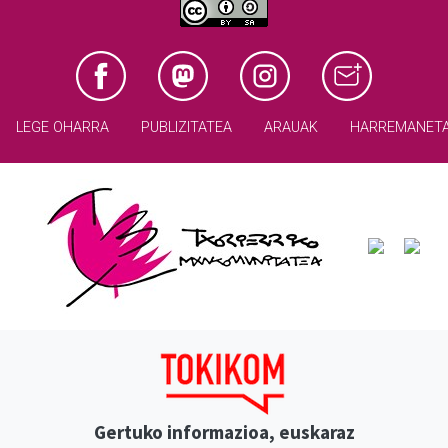
LEGE OHARRA
PUBLIZITATEA
ARAUAK
HARREMANET
Gertuko informazioa, euskaraz