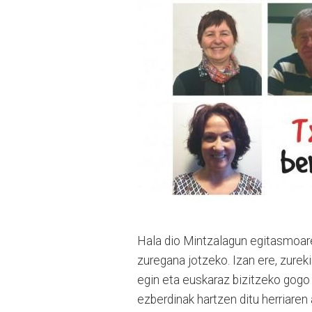
Hala dio Mintzalagun egitasmoaren
zuregana jotzeko. Izan ere, zurek
egin eta euskaraz bizitzeko gogo
ezberdinak hartzen ditu herriaren 