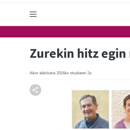
Zurekin hitz egin
Aikor aldizkaria
2016ko otsailaren 2a