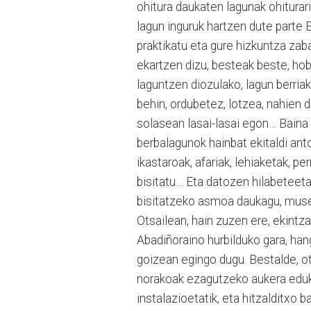
ohitura daukaten lagunak ohiturar
lagun inguruk hartzen dute parte
praktikatu eta gure hizkuntza zab
ekartzen dizu, besteak beste, ho
laguntzen diozulako, lagun berriak
behin, ordubetez, lotzea, nahien d
solasean lasai-lasai egon… Baina 
berbalagunok hainbat ekitaldi anto
ikastaroak, afariak, lehiaketak, pe
bisitatu… Eta datozen hilabeteetan
bisitatzeko asmoa daukagu, museo
Otsailean, hain zuzen ere, ekintza
Abadiñoraino hurbilduko gara, ha
goizean egingo dugu. Bestalde, o
norakoak ezagutzeko aukera eduki
instalazioetatik, eta hitzalditxo