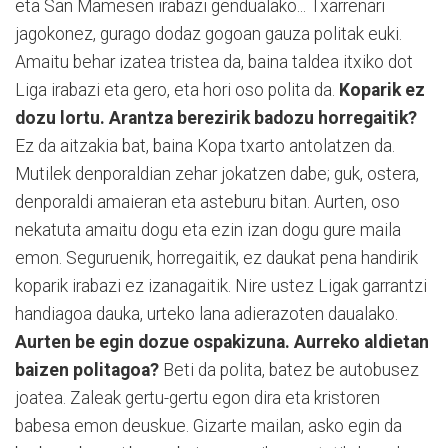
eta San Mamesen irabazi gendualako... Txarrenari
jagokonez, gurago dodaz gogoan gauza politak euki.
Amaitu behar izatea tristea da, baina taldea itxiko dot
Liga irabazi eta gero, eta hori oso polita da.
Koparik ez
dozu lortu. Arantza berezirik badozu horregaitik?
Ez da aitzakia bat, baina Kopa txarto antolatzen da.
Mutilek denporaldian zehar jokatzen dabe; guk, ostera,
denporaldi amaieran eta asteburu bitan. Aurten, oso
nekatuta amaitu dogu eta ezin izan dogu gure maila
emon. Seguruenik, horregaitik, ez daukat pena handirik
koparik irabazi ez izanagaitik. Nire ustez Ligak garrantzi
handiagoa dauka, urteko lana adierazoten daualako.
Aurten be egin dozue ospakizuna. Aurreko aldietan
baizen politagoa?
Beti da polita, batez be autobusez
joatea. Zaleak gertu-gertu egon dira eta kristoren
babesa emon deuskue. Gizarte mailan, asko egin da