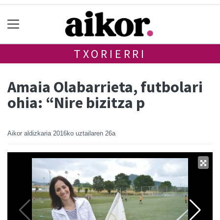
TXORIERRI
Amaia Olabarrieta, futbolari
ohia: “Nire bizitza p
Aikor aldizkaria
2016ko uztailaren 26a