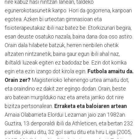
nire kabuz hasi nintzan lanean, taldeko
egunerokotasunetik kanpo. Hori da gogorrena, kanpoan
egotea. Azken bi urteotan gimnasioan eta
fisioterapeutakaz ibili naz batez be. Etorkizunari begira,
esan deuste osatuko nazala, baina dana doa oso astiro.
Orain dala hilabete batzuk, herren nenbilen ohetik
altzaten nintzanetik, baina gaur egun ibili ahal naz,
ibiltaldi luzeak egiten ez badodaz be. Ezin dot korrika
egin eta ezin izango dot kirola egin.
Futbola amaitu da.
Orain zer?
Magisterioko lehenengo urtea amaitu dot,
eta oraindino ez dakit zer egingo dodan. Orain, beste
aro batean murgilduko naz eta arreta jarriko dot nire
bizitza pertsonalean.
Erraketa eta baloiaren artean
Amaia Olabarrieta Elordui Lezaman jaio zan 1982an.
Guztira, 13 denporaldi ibili da Athleticen, eta bertan 232
partida jokatu ditu, 32 gol sartu ditu eta hiru Liga (2005,