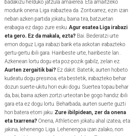
badakizu helduko jatzula amaierea. Eta amaitzeko
modurik onena Liga irabaztea da. Zoritxarrez, ezin izan
neban azken partida jokatu, baina tira, batzuetan
erabagia ez dago zure esku.
Agur esatea Liga irabazi
eta gero. Ez da makala, ezta?
Bai. Bederatzi urte
emon doguz Liga irabazi barik eta askotan irabazteko
gertu-gertu ibili gara. Hainbeste urte, hainbeste lan...
Azkenean lortu dogu eta poz-pozik gabilz, zelan ez.
Aurten zergaitik bai?
Ez dakit. Batetik, aurten hobeto
kudeatu dogu presinoa; eta bestetik, irabazteko behar
dozun suerte-ukitu hori euki dogu. Suertea topau behar
da, bai, baina azken zortzi urteotan be gogo handiz ibili
gara eta ez dogu lortu. Beharbada, aurten suerte guzti
hori batera etorri jaku.
Zure ibilpidean, zer da onena
eta txarrena?
Onena, Athleticen jokatu ahal izatea, eta
jakina, lehenengo Liga. Lehenengoa izan zalako, non