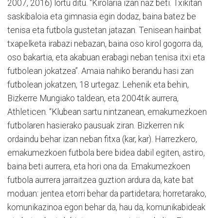
2007, 2016) lortu ditu. “Kirolaria izan naz beti. Txikitan
saskibaloia eta gimnasia egin dodaz, baina batez be
tenisa eta futbola gustetan jatazan. Tenisean hainbat
txapelketa irabazi nebazan, baina oso kirol gogorra da,
oso bakartia, eta akabuan erabagi neban tenisa itxi eta
futbolean jokatzea”. Amaia nahiko berandu hasi zan
futbolean jokatzen, 18 urtegaz. Lehenik eta behin,
Bizkerre Mungiako taldean, eta 2004tik aurrera,
Athleticen. “Klubean sartu nintzanean, emakumezkoen
futbolaren hasierako pausuak ziran. Bizkerren nik
ordaindu behar izan neban fitxa (kar, kar). Harrezkero,
emakumezkoen futbola bere bidea dabil egiten, astiro,
baina beti aurrera, eta hori ona da. Emakumezkoen
futbola aurrera jarraitzea guztion ardura da, kate bat
moduan: jentea etorri behar da partidetara; horretarako,
komunikazinoa egon behar da, hau da, komunikabideak