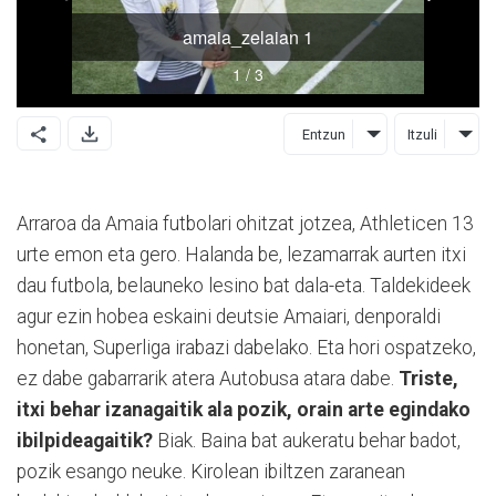
Entzun
Itzuli
Arraroa da Amaia futbolari ohitzat jotzea, Athleticen 13
urte emon eta gero. Halanda be, lezamarrak aurten itxi
dau futbola, belauneko lesino bat dala-eta. Taldekideek
agur ezin hobea eskaini deutsie Amaiari, denporaldi
honetan, Superliga irabazi dabelako. Eta hori ospatzeko,
ez dabe gabarrarik atera Autobusa atara dabe.
Triste,
itxi behar izanagaitik ala pozik, orain arte egindako
ibilpideagaitik?
Biak. Baina bat aukeratu behar badot,
pozik esango neuke. Kirolean ibiltzen zaranean