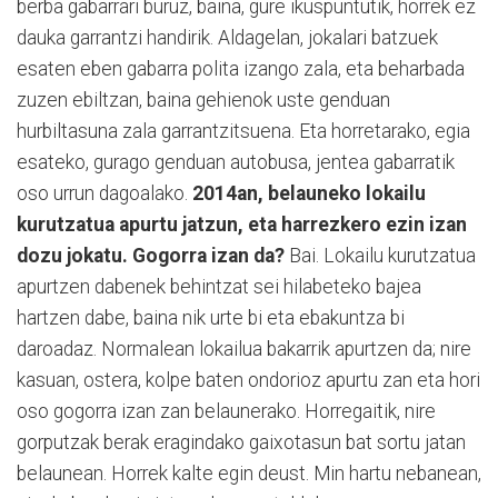
berba gabarrari buruz, baina, gure ikuspuntutik, horrek ez
dauka garrantzi handirik. Aldagelan, jokalari batzuek
esaten eben gabarra polita izango zala, eta beharbada
zuzen ebiltzan, baina gehienok uste genduan
hurbiltasuna zala garrantzitsuena. Eta horretarako, egia
esateko, gurago genduan autobusa, jentea gabarratik
oso urrun dagoalako.
2014an, belauneko lokailu
kurutzatua apurtu jatzun, eta harrezkero ezin izan
dozu jokatu. Gogorra izan da?
Bai. Lokailu kurutzatua
apurtzen dabenek behintzat sei hilabeteko bajea
hartzen dabe, baina nik urte bi eta ebakuntza bi
daroadaz. Normalean lokailua bakarrik apurtzen da; nire
kasuan, ostera, kolpe baten ondorioz apurtu zan eta hori
oso gogorra izan zan belaunerako. Horregaitik, nire
gorputzak berak eragindako gaixotasun bat sortu jatan
belaunean. Horrek kalte egin deust. Min hartu nebanean,