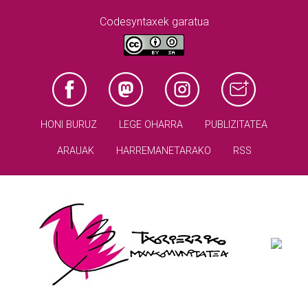
Codesyntaxek garatua
HONI BURUZ
LEGE OHARRA
PUBLIZITATEA
ARAUAK
HARREMANETARAKO
RSS