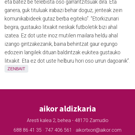
eta batez be telebista oso garrantzitsuak dira. Eta
ganera, guk tituluak irabazi behar doguz, jenteak zein
komunikabideek gutaz berba egiteko”. “Etorkizunari
begira, gustauko litxakit neskak futboletik bizi ahal
izatea. Ez dot uste inoz mutilen mailara heldu ahal
izango gintzakezanik, baina behintzat gaur egungo
edozein langilek dituan baldintzak eukitea gustauko
litxakit. Eta ez dot uste helburu hori oso urrun dagoanik”.
ZENBAIT
aikor aldizkaria
Aresti kalea 2, behea - 48170 Zamudio
688 86 41 35 · 747 406 561 · aikortxori@aikor.com