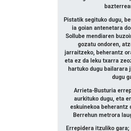
bazterrean
Pistatik segituko dugu, b
ia goian antenetara do
Sollube mendiaren buzoir
gozatu ondoren, atze
jarraitzeko, beherantz o
eta ez da leku txarra ze
hartuko dugu bailarara j
dugu ga
Arrieta-Busturia erre
aurkituko dugu, eta e
eskuinekoa beherantz d
Berrehun metrora laug
Errepidera itzuliko gara;