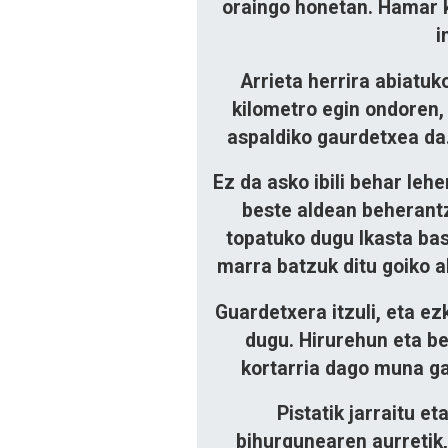
oraingo honetan. Hamar k
i
Arrieta herrira abiatuk
kilometro egin ondoren,
aspaldiko gaurdetxea da
Ez da asko ibili behar leh
beste aldean beherantz
topatuko dugu
Ikasta
bas
marra batzuk ditu goiko a
Guardetxera itzuli, eta e
dugu. Hirurehun eta b
kortarria dago muna gai
Pistatik jarraitu e
bihurgunearen aurretik