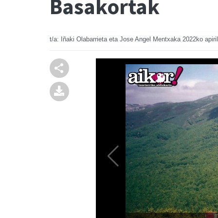
Basakortak
t/a: Iñaki Olabarrieta eta Jose Angel Mentxaka
2022ko apiri