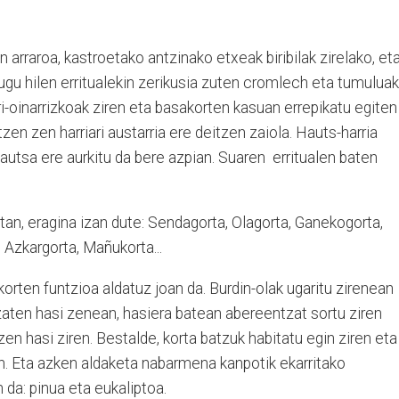
n arraroa, kastroetako antzinako etxeak biribilak zirelako, et
tugu hilen erritualekin zerikusia zuten cromlech eta tumuluak
ri-oinarrizkoak ziren eta basakorten kasuan errepikatu egiten
tzen zen harriari austarria ere deitzen zaiola. Hauts-harria
autsa ere aurkitu da bere azpian. Suaren erritualen baten
an, eragina izan dute: Sendagorta, Olagorta, Ganekogorta,
, Azkargorta, Mañukorta...
orten funtzioa aldatuz joan da. Burdin-olak ugaritu zirenean
izaten hasi zenean, hasiera batean abereentzat sortu ziren
zen hasi ziren. Bestalde, korta batzuk habitatu egin ziren eta
uan. Eta azken aldaketa nabarmena kanpotik ekarritako
da: pinua eta eukaliptoa.