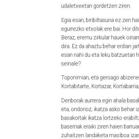
udaletxeetan gordetzen ziren.
Egia esan, biribiltasuna ez zen hai
egurrezko etxolak ere bai. Hor di
Beraz, eremu zirkular hauek oinar
dira. Ez da ahaztu behar erdian jar
esan nahi du eta leku batzuetan h
seinale?
Toponimian, eta geroago abizenet
Kortabitarte, Kortazar, Kortabarria
Denborak aurrera egin ahala basak
eta, ondorioz, ikatza asko behar 
basakortak ikatza lortzeko erabilt
baserriak eraiki ziren haien barr
zuhaitzen landaketa masiboa izan 