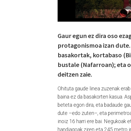
Gaur egun ez dira oso eza
protagonismoa izan dute. 
basakortak, kortabaso (Biz
bustale (Nafarroan); eta o
deitzen zaie.
Ohituta gaude linea zuzenak erab
baina ez da basakorten kasua. Aspa
beteta egon dira, eta badaude gaur
dute –edo zuten–, eta perimetroa 
inoiz 16 harri ere bai. Negukoak 
handiagoak ziren eta 245 metro in