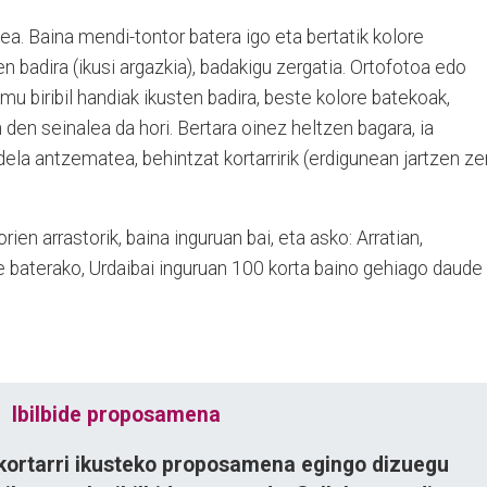
ea. Baina mendi-tontor batera igo eta bertatik kolore
n badira (ikusi argazkia), badakigu zergatia. Ortofotoa edo
mu biribil handiak ikusten badira, beste kolore batekoak,
den seinalea da hori. Bertara oinez heltzen bagara, ia
ela antzematea, behintzat kortarririk (erdigunean jartzen ze
rien arrastorik, baina inguruan bai, eta asko: Arratian,
te baterako, Urdaibai inguruan 100 korta baino gehiago daude
Ibilbide proposamena
 kortarri ikusteko proposamena egingo dizuegu