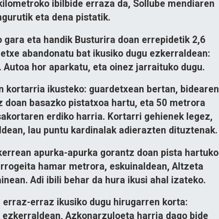
ilometroko ibilbide erraza da, Sollube mendiaren
ngurutik eta dena pistatik.
o gara eta handik Busturira doan errepidetik 2,6
 etxe abandonatu bat ikusiko dugu ezkerraldean:
. Autoa hor aparkatu, eta oinez jarraituko dugu.
en kortarria ikusteko: guardetxean bertan, bidearen
 doan basazko pistatxoa hartu, eta 50 metrora
akortaren erdiko harria. Kortarri gehienek legez,
ldean, lau puntu kardinalak adierazten dituztenak.
zkerrean apurka-apurka gorantz doan pista hartuko
errogeita hamar metrora, eskuinaldean,
Altzeta
nean. Adi ibili behar da hura ikusi ahal izateko.
ta erraz-erraz ikusiko dugu hirugarren korta:
, ezkerraldean,
Azkonarzuloeta
harria dago bide