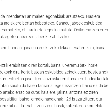
Bada, mendietan animalien egonaldiak arautzeko. Hasiera
eta ardiak ere bertan babesteko. Ganadu-jabeek eskubidea
 eramateko, ohiturak eta legeak araututa. Ohikoena zen ere
ak egotea, abereen jabeek erabiltzeko.
aserri barruan ganadua edukitzeko lekuari esaten zaio, baina
ztik erabiltzen diren kortak, baina lur-eremu bitxi horiei
koak dira, korta batean eskubidea zeinek duen, bestea nol
mentuetan jaso diren auzi askoren iturria ere badira kortak
rritan saiatu da haien tamaina legez ezartzen, baina ez da be
arteko erradioa dute; hala ere, jakina, antzina ez ziren
esalditan baino: erradio handienak 126 braza zituen, eta
 ere bitxia da, erabiltzen ziren barak, kateak edo kordelak