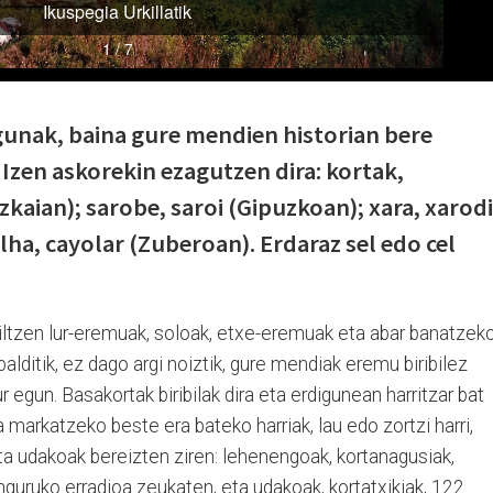
gunak, baina gure mendien historian bere
Izen askorekin ezagutzen dira: kortak,
kaian); sarobe, saroi (Gipuzkoan); xara, xarodi
lha, cayolar (Zuberoan). Erdaraz sel edo cel
iltzen lur-eremuak, soloak, etxe-eremuak eta abar banatzeko
lditik, ez dago argi noiztik, gure mendiak eremu biribilez
 egun. Basakortak biribilak dira eta erdigunean harritzar bat
markatzeko beste era bateko harriak, lau edo zortzi harri,
eta udakoak bereizten ziren: lehenengoak, kortanagusiak,
guruko erradioa zeukaten, eta udakoak, kortatxikiak, 122