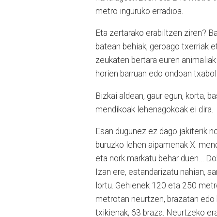
metro inguruko erradioa.
Eta zertarako erabiltzen ziren? 
batean behiak, geroago txerriak 
zeukaten bertara euren animaliak
horien barruan edo ondoan txabol
Bizkai aldean, gaur egun, korta, b
mendikoak lehenagokoak ei dira.
Esan dugunez ez dago jakiterik noi
buruzko lehen aipamenak X. mende
eta nork markatu behar duen… Doku
Izan ere, estandarizatu nahian, sa
lortu. Gehienek 120 eta 250 metro 
metrotan neurtzen, brazatan edo b
txikienak, 63 braza. Neurtzeko era