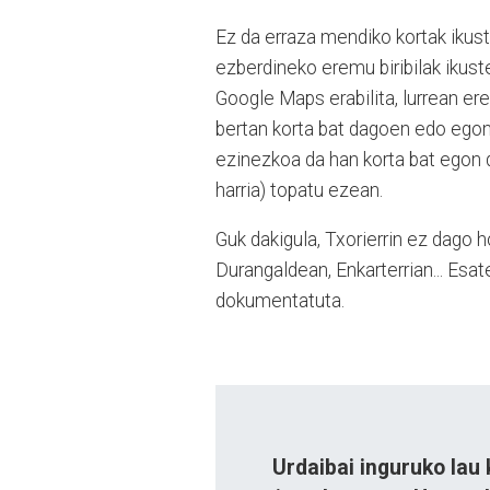
Ez da erraza mendiko kortak ikust
ezberdineko eremu biribilak ikuste
Google Maps erabilita, lurrean ere
bertan korta bat dagoen edo egon 
ezinezkoa da han korta bat egon d
harria) topatu ezean.
Guk dakigula, Txorierrin ez dago ho
Durangaldean, Enkarterrian... Esa
dokumentatuta.
Urdaibai inguruko lau