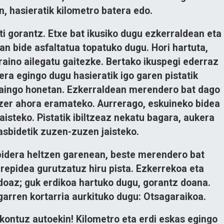
, hasieratik kilometro batera edo.
eti gorantz. Etxe bat ikusiko dugu ezkerraldean eta
an bide asfaltatua topatuko dugu. Hori hartuta,
aino ailegatu gaitezke. Bertako ikuspegi ederraz
ra egingo dugu hasieratik igo garen pistatik
raingo honetan. Ezkerraldean merendero bat dago
ozer ahora eramateko. Aurrerago, eskuineko bidea
aisteko. Pistatik ibiltzeaz nekatu bagara, aukera
sbidetik zuzen-zuzen jaisteko.
pidera heltzen garenean, beste merendero bat
rrepidea gurutzatuz hiru pista. Ezkerrekoa eta
oaz; guk erdikoa hartuko dugu, gorantz doana.
arren kortarria aurkituko dugu:
Otsagarai
koa.
 kontuz autoekin! Kilometro eta erdi eskas egingo