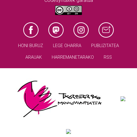
Codesyntaxek garatua
HONI BURUZ
LEGE OHARRA
PUBLIZITATEA
ARAUAK
HARREMANETARAKO
RSS