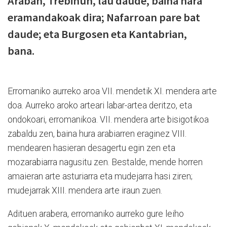
Araban, Trebiñun, lau daude, baina hara
eramandakoak dira; Nafarroan pare bat
daude; eta Burgosen eta Kantabrian,
bana.
Erromaniko aurreko aroa VII. mendetik XI. mendera arte
doa. Aurreko aroko arteari labar-artea deritzo, eta
ondokoari, erromanikoa. VII. mendera arte bisigotikoa
zabaldu zen, baina hura arabiarren eraginez VIII.
mendearen hasieran desagertu egin zen eta
mozarabiarra nagusitu zen. Bestalde, mende horren
amaieran arte asturiarra eta mudejarra hasi ziren;
mudejarrak XIII. mendera arte iraun zuen.
Adituen arabera, erromaniko aurreko gure leiho