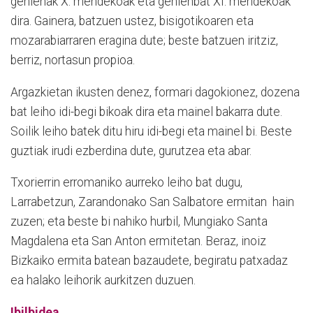
gehienak X. mendekoak eta gehienbat XI. mendekoak
dira. Gainera, batzuen ustez, bisigotikoaren eta
mozarabiarraren eragina dute; beste batzuen iritziz,
berriz, nortasun propioa.
Argazkietan ikusten denez, formari dagokionez, dozena
bat leiho idi-begi bikoak dira eta mainel bakarra dute.
Soilik leiho batek ditu hiru idi-begi eta mainel bi. Beste
guztiak irudi ezberdina dute, gurutzea eta abar.
Txorierrin erromaniko aurreko leiho bat dugu,
Larrabetzun, Zarandonako San Salbatore ermitan hain
zuzen; eta beste bi nahiko hurbil, Mungiako Santa
Magdalena eta San Anton ermitetan. Beraz, inoiz
Bizkaiko ermita batean bazaudete, begiratu patxadaz
ea halako leihorik aurkitzen duzuen.
Ibilbidea