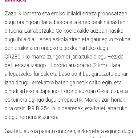
Zazpi kilometro eta erdiko ibilaldi erraza proposatzen
dugu oraingoan, larra, basoa eta errepideak nahasten
dituena. Larrabetzuko Goikoelexalde auzoan hasiko
dugu ibilaldia. Lehen eskola ziren eta gaur egun txokoa
den eraikinaren ondoko bidexka hartuko dugu.
GR280.1ko marka-zurigorriei jarraituko diegu –ez da
beti erraza izango– Loroño auzoraino (2 km). Hara
ailegatzeko, landak eta baso polit bat gurutzatu behar
izan ditugu, errekatxo baten gainetik salto egin, eta
pinudi arteko aldapa igo. Loroño auzoan GR-a utzi, eta
eskuinera egingo dugu errepidetik. Marrak zuri-horiak
dira orain, PR BI254 ibilbidearenak, eta haiei jarraituko
diegu hemendik aurrera.
Gaztelu auzoa pasatu ondoren, ezkerretara egingo dugu