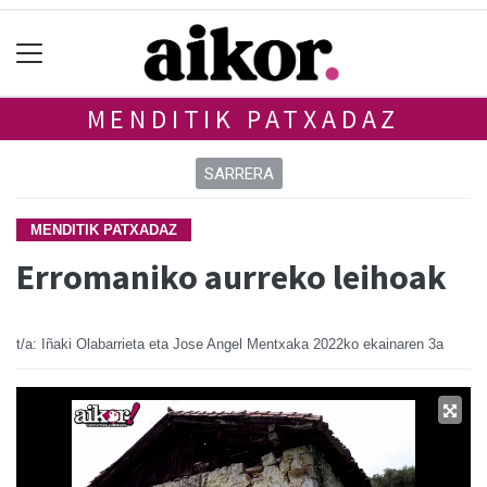
MENDITIK PATXADAZ
SARRERA
MENDITIK PATXADAZ
Erromaniko aurreko leihoak
t/a: Iñaki Olabarrieta eta Jose Angel Mentxaka
2022ko ekainaren 3a