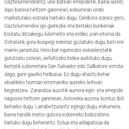
Gaztelumendirantz, une batean errepidetik, baina laster,
lepo batera heltzen garenean, eskuinean ondo
markatutako estrata hartuko dugu. Denbora izanez gero,
Gaztelumendira igo gaitezke eta bertako bunkerrak
bisitatu ditzakegu; kilometro eta erdiko joan-etorria da.
Estratatik gora ikuspegi ederraz gozatuko dugu, beti ere
marrei jarraituta. Hesi bat egurrezko eskaileretatik
gurutzatu ostean, asfaltozko bidea aurkituko dugu,
bertatik ezkerretara San Salvador edo Salbatore ermita
dago, gure gaurko helburua. Ez dugu ahaztu behar
ekialdeko horman erromaniko aurreko leihoari
begiratzea. Zarandoa auzotik aurrera egin eta errepide
nagusira heltzen garenean, Astoreka auzora, kontuz ibili
beharko dugu. Larrabetzurantz egingo dugu, eskuinera,
baina handik metro gutxira ezkerreko bidezidorra
hartuko dugu beherantz. Estua eta aldapatsua da.