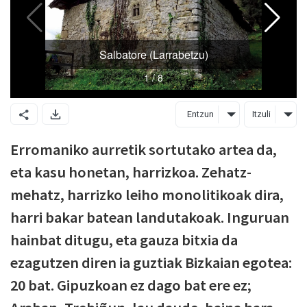
Entzun
Itzuli
Erromaniko aurretik sortutako artea da,
eta kasu honetan, harrizkoa. Zehatz-
mehatz, harrizko leiho monolitikoak dira,
harri bakar batean landutakoak. Inguruan
hainbat ditugu, eta gauza bitxia da
ezagutzen diren ia guztiak Bizkaian egotea:
20 bat. Gipuzkoan ez dago bat ere ez;