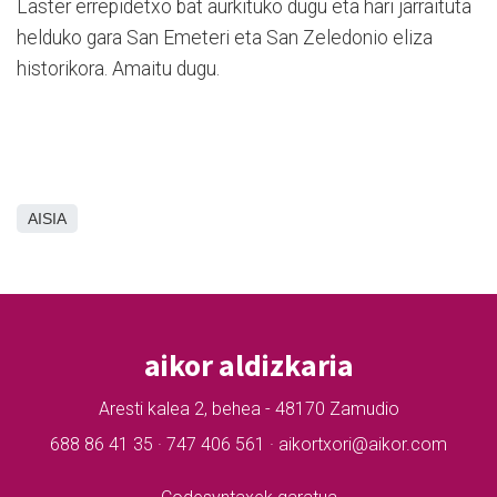
Laster errepidetxo bat aurkituko dugu eta hari jarraituta
helduko gara San Emeteri eta San Zeledonio eliza
historikora. Amaitu dugu.
AISIA
aikor aldizkaria
Aresti kalea 2, behea - 48170 Zamudio
688 86 41 35 · 747 406 561 · aikortxori@aikor.com