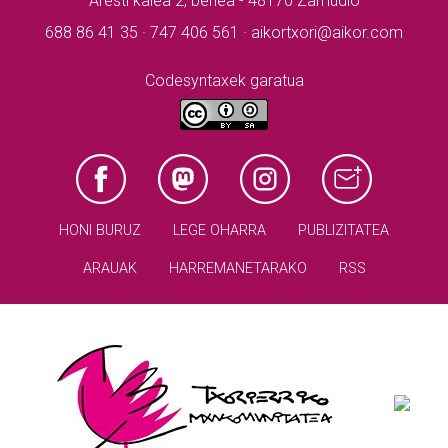
Aresti kalea 2, behea - 48170 Zamudio
688 86 41 35 · 747 406 561 · aikortxori@aikor.com
Codesyntaxek garatua
HONI BURUZ
LEGE OHARRA
PUBLIZITATEA
ARAUAK
HARREMANETARAKO
RSS