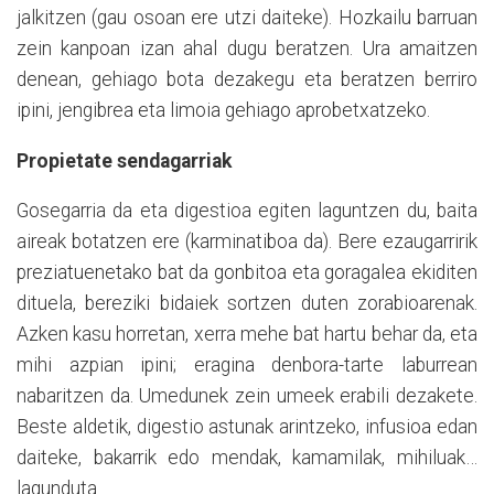
jalkitzen (gau osoan ere utzi daiteke). Hozkailu barruan
zein kanpoan izan ahal dugu beratzen. Ura amaitzen
denean, gehiago bota dezakegu eta beratzen berriro
ipini, jengibrea eta limoia gehiago aprobetxatzeko.
Propietate sendagarriak
Gosegarria da eta digestioa egiten
laguntzen
du, baita
aireak botatzen ere (karminatiboa da). Bere ezaugarririk
preziatuenetako bat da gonbitoa eta goragalea ekiditen
dituela, bereziki bidaiek sortzen duten zorabioarenak.
Azken kasu horretan, xerra mehe bat hartu behar da, eta
mihi azpian ipini; eragina
denbora-tarte
laburrean
nabaritzen da. Umedunek zein umeek erabili dezakete.
Beste aldetik, digestio astunak arintzeko, infusioa edan
daiteke, bakarrik edo mendak, kamamilak, mihiluak…
lagunduta.