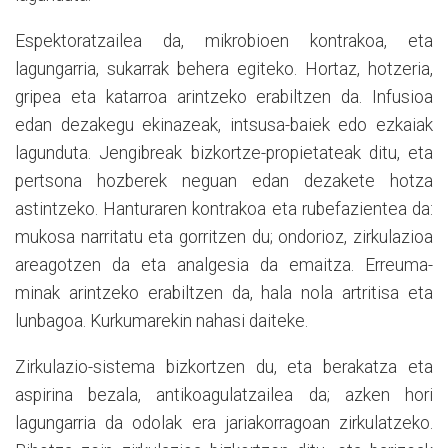
Espektoratzailea da, mikrobioen kontrakoa, eta
lagungarria, sukarrak behera egiteko. Hortaz, hotzeria,
gripea eta katarroa arintzeko erabiltzen da. Infusioa
edan dezakegu ekinazeak, intsusa-baiek edo ezkaiak
lagunduta. Jengibreak
bizkortze-propietateak
ditu, eta
pertsona hozberek neguan edan dezakete hotza
astintzeko. Hanturaren kontrakoa eta rubefazientea da:
mukosa narritatu eta gorritzen du; ondorioz, zirkulazioa
areagotzen da eta analgesia da emaitza. Erreuma-
minak
arintzeko
erabiltzen da, hala nola artritisa eta
lunbagoa. Kurkumarekin nahasi daiteke.
Zirkulazio-sistema bizkortzen du, eta berakatza eta
aspirina bezala, antikoagulatzailea da; azken hori
lagungarria da odolak era jariakorragoan zirkulatzeko.