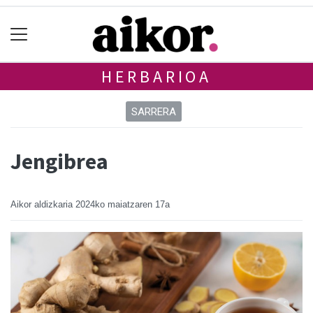
HERBARIOA
SARRERA
Jengibrea
Aikor aldizkaria
2024ko maiatzaren 17a