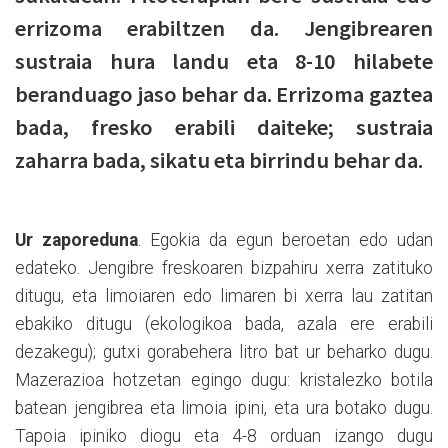
errizoma erabiltzen da. Jengibrearen
sustraia hura landu eta 8-10 hilabete
beranduago jaso behar da. Errizoma gaztea
bada, fresko erabili daiteke; sustraia
zaharra bada, sikatu eta birrindu behar da.
Ur zaporeduna
. Egokia da egun beroetan edo udan
edateko. Jengibre freskoaren bizpahiru xerra zatituko
ditugu, eta limoiaren edo limaren bi xerra lau zatitan
ebakiko ditugu (ekologikoa bada, azala ere erabili
dezakegu); gutxi gorabehera litro bat ur beharko dugu.
Mazerazioa hotzetan egingo dugu: kristalezko botila
batean jengibrea eta limoia ipini, eta ura botako dugu.
Tapoia ipiniko diogu eta 4-8 orduan izango dugu