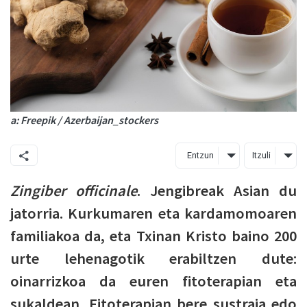
a: Freepik / Azerbaijan_stockers
Entzun
Itzuli
Zingiber officinale
. Jengibreak Asian du
jatorria. Kurkumaren eta kardamomoaren
familiakoa da, eta Txinan Kristo baino 200
urte lehenagotik erabiltzen dute:
oinarrizkoa
da euren fitoterapian eta
sukaldean. Fitoterapian bere sustraia edo