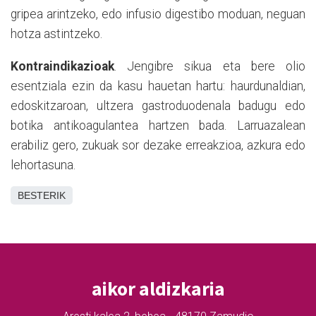
gripea
arintzeko
, edo infusio digestibo moduan, neguan
hotza astintzeko.
Kontraindikazioak
. Jengibre sikua eta bere olio
esentziala ezin da kasu hauetan hartu: haurdunaldian,
edoskitzaroan,
ultzera
gastroduodenala badugu edo
botika antikoagulantea hartzen bada. Larruazalean
erabiliz gero, zukuak sor dezake erreakzioa, azkura edo
lehortasuna.
BESTERIK
aikor aldizkaria