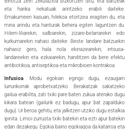
Bihotza zein zirkulazioa bizkortzen ditu, eta barizeak
eta hanka nekatuak arintzeko erabili daiteke.
Emakumeen kasuan, hilekoa etortzea eragiten du, eta
mina arindu eta hanturak behera egiten
laguntzen
du.
Hilerri-liliarekin, salbiarekin,
zizare-belarrarekin
edo
kurkumarekin nahasi daiteke. Beste landare batzuekin
nahasiz gero, hala nola ekinazearekin,
intsusa-
landareekin
eta ezkaiarekin, handitzen da bere efektu
antibiotikoa, antiseptikoa eta mikrobioen kontrakoa.
Infusioa
. Modu egokian egingo dugu, ezaugarri
lurrunkorrak aprobetxatzeko. Berakatzak sakatzeko
gailua erabilita, zati txiki pare baten zukua aterako dugu
kikara batean (gailurik ez badugu, apur bat zapalduko
dugu). Ur beroa gehitu, eta jalkitzen utziko dugu estalkia
ipinita. Limoi-zurrusta txiki batekin eta ezti apur batekin
edan dezakegu. Egokia baino egokiagoa da katarroa eta