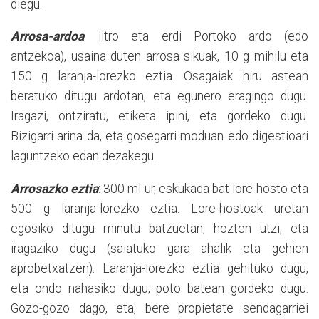
diegu.
Arrosa-ardoa
: litro eta erdi Portoko ardo (edo
antzekoa), usaina duten arrosa sikuak, 10 g mihilu eta
150 g laranja-lorezko eztia. Osagaiak hiru astean
beratuko ditugu ardotan, eta egunero eragingo dugu.
Iragazi, ontziratu, etiketa ipini, eta gordeko dugu.
Bizigarri arina da, eta gosegarri moduan edo digestioari
laguntzeko edan dezakegu.
Arrosazko eztia
: 300 ml ur, eskukada bat lore-hosto eta
500 g laranja-lorezko eztia. Lore-hostoak uretan
egosiko ditugu minutu batzuetan; hozten utzi, eta
iragaziko dugu (saiatuko gara ahalik eta gehien
aprobetxatzen). Laranja-lorezko eztia gehituko dugu,
eta ondo nahasiko dugu; poto batean gordeko dugu.
Gozo-gozo dago, eta, bere propietate sendagarriei