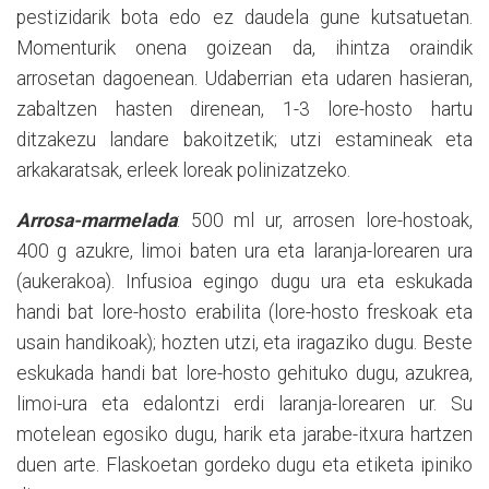
pestizidarik bota edo ez daudela gune kutsatuetan.
Momenturik onena goizean da, ihintza oraindik
arrosetan dagoenean. Udaberrian eta udaren hasieran,
zabaltzen hasten direnean, 1-3 lore-hosto hartu
ditzakezu landare bakoitzetik; utzi estamineak eta
arkakaratsak, erleek loreak polinizatzeko.
Arrosa-marmelada
: 500 ml ur, arrosen lore-hostoak,
400 g azukre, limoi baten ura eta laranja-lorearen ura
(aukerakoa). Infusioa egingo dugu ura eta eskukada
handi bat lore-hosto erabilita (lore-hosto freskoak eta
usain handikoak); hozten utzi, eta iragaziko dugu. Beste
eskukada handi bat lore-hosto gehituko dugu, azukrea,
limoi-ura eta edalontzi erdi laranja-lorearen ur. Su
motelean egosiko dugu, harik eta jarabe-itxura hartzen
duen arte. Flaskoetan gordeko dugu eta etiketa ipiniko