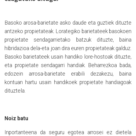
Basoko arosa-barietate asko daude eta guztiek dituzte
antzeko propietateak. Lorategiko barietateek basokoen
propietate sendagarrietako batzuk dituzte, baina
hibridazioa dela-eta joan dira euren propietateak galduz.
Basoko barietateek usain handiko lore-hostoak dituzte,
eta propietate sendagarri handiak. Beharrezkoa bada,
edozein arrosa-barietate erabili dezakezu, baina
kontuan hartu usain handikoek propietate handiagoak
dituztela.
Noiz batu
Inportanteena da seguru egotea arrosei ez dietela