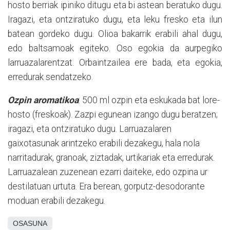
hosto berriak ipiniko ditugu eta bi astean beratuko dugu.
Iragazi, eta ontziratuko dugu, eta leku fresko eta ilun
batean gordeko dugu. Olioa bakarrik erabili ahal dugu,
edo baltsamoak egiteko. Oso egokia da aurpegiko
larruazalarentzat. Orbaintzailea ere bada, eta egokia,
erredurak sendatzeko.
Ozpin aromatikoa
: 500 ml ozpin eta eskukada bat lore-
hosto (freskoak). Zazpi egunean izango dugu beratzen;
iragazi, eta ontziratuko dugu. Larruazalaren
gaixotasunak arintzeko erabili dezakegu, hala nola
narritadurak, granoak, ziztadak, urtikariak eta erredurak.
Larruazalean zuzenean ezarri daiteke, edo ozpina ur
destilatuan urtuta. Era berean, gorputz-desodorante
moduan erabili dezakegu.
OSASUNA