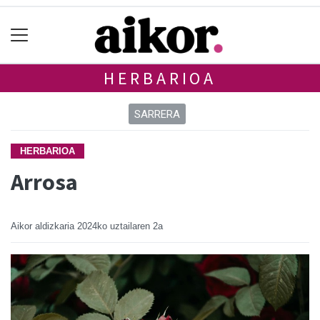
HERBARIOA
SARRERA
HERBARIOA
Arrosa
Aikor aldizkaria
2024ko uztailaren 2a