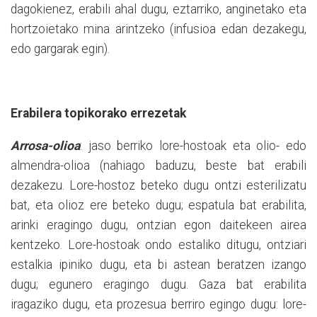
dagokienez, erabili ahal dugu, eztarriko, anginetako eta
hortzoietako mina arintzeko (infusioa edan dezakegu,
edo gargarak egin).
Erabilera topikorako errezetak
Arrosa-olioa
: jaso berriko lore-hostoak eta olio- edo
almendra-olioa (nahiago baduzu, beste bat erabili
dezakezu. Lore-hostoz beteko dugu ontzi esterilizatu
bat, eta olioz ere beteko dugu; espatula bat erabilita,
arinki eragingo dugu, ontzian egon daitekeen airea
kentzeko. Lore-hostoak ondo estaliko ditugu, ontziari
estalkia ipiniko dugu, eta bi astean
beratzen
izango
dugu; egunero eragingo dugu. Gaza bat erabilita
iragaziko dugu, eta prozesua berriro egingo dugu: lore-