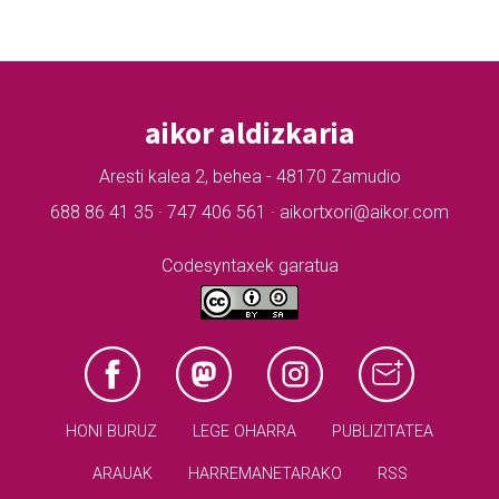
aikor aldizkaria
Aresti kalea 2, behea - 48170 Zamudio
688 86 41 35 · 747 406 561 · aikortxori@aikor.com
Codesyntaxek garatua
HONI BURUZ
LEGE OHARRA
PUBLIZITATEA
ARAUAK
HARREMANETARAKO
RSS