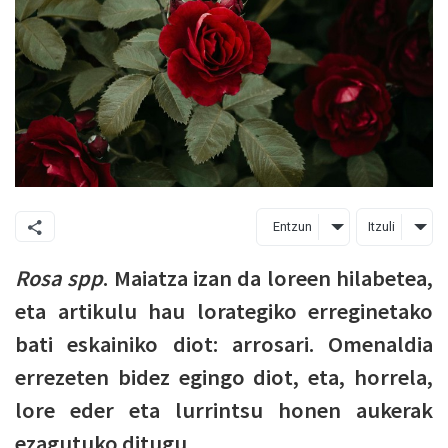
Entzun
Itzuli
Rosa spp
. Maiatza izan da loreen hilabetea,
eta artikulu hau lorategiko erreginetako
bati eskainiko diot: arrosari. Omenaldia
errezeten bidez egingo diot, eta, horrela,
lore eder eta lurrintsu honen aukerak
ezagutuko ditugu.