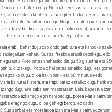
iliko dugu. Hura ondo garbitu ondoren, ur irakinetan egingo du
 Ondoren, xehatuko dugu. Nolanahi ere, sustrai freskoaren
zake, oso dekokzio kontzentratua egiten badugu. Horretarako,
iku eta txikitu erabili behar dugu. Hogei minutuan irakin beha
(ezin da ez burdinazkoa, ez aluminiozkoa izan), su motelean
bili dezakegu, edo konpresetan eta enplastuetan.
traia erabili behar dugu oso ondo garbituta eta kanpoko azali
o irabiagailuan xehatu. Sustrai freskoa erabili dezakegu, edo
n egurastu. Poto batean nahasiko ditugu 50 g sustrai eta 25
k gehitu ditzakegu. Potoa oihal batez estaliko dugu, eta gom
an egosiko dugu, olioa irakin barik, eta 60 minutuan-edo
aria bainutatik atera, eta trapu batez estaliko dugu harik et
n izango dugu aire zabalean mazeratzen. Leku babestua izan
 Mazerazioa azkarrago egin nahi badugu, potea Maria bainuta
gabe eragingo dugu, olioa gehiegi berotu ez dadin
). Sua zenbat eta motelagoa izan eta Maria bainuak zenbat