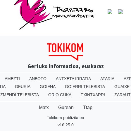
Gertuko informazioa, euskaraz
AMEZTI
ANBOTO
ANTXETA IRRATIA
ATARIA
AZP
TIA
GEURIA
GOIENA
GOIERRI TELEBISTA
GUAIXE
IZMENDI TELEBISTA
ORIO GUKA
TXINTXARRI
ZARAUT
Matx
Gurean
Ttap
Tokikom publizitatea
v16.25.0