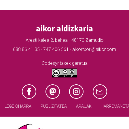
aikor aldizkaria
Aresti kalea 2, behea - 48170 Zamudio
688 86 41 35 · 747 406 561 · aikortxori@aikor.com
Codesyntaxek garatua
LEGE OHARRA
PUBLIZITATEA
ARAUAK
HARREMANET