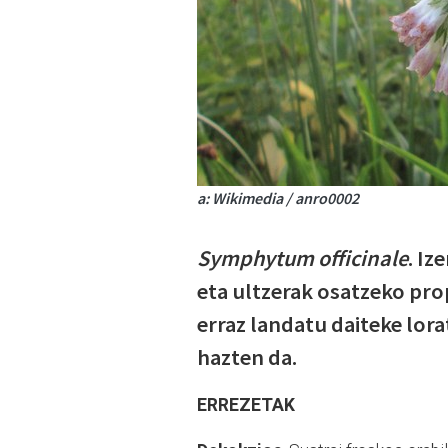
a: Wikimedia / anro0002
Symphytum officinale
. Iz
eta ultzerak osatzeko prop
erraz landatu daiteke lor
hazten da.
ERREZETAK