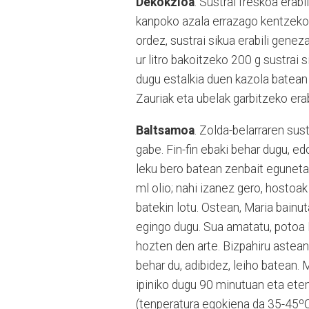
Dekokzioa
. Sustrai freskoa erab
kanpoko azala errazago kentzeko.
ordez, sustrai sikua erabili gene
ur litro bakoitzeko 200 g sustrai s
dugu estalkia duen kazola batean 
Zauriak eta ubelak garbitzeko era
Baltsamoa
. Zolda-belarraren sus
gabe. Fin-fin ebaki behar dugu, ed
leku bero batean zenbait eguneta
ml olio; nahi izanez gero, hostoa
batekin lotu. Ostean, Maria bainut
egingo dugu. Sua amatatu, potoa M
hozten den arte. Bizpahiru astea
behar du, adibidez, leiho batean.
ipiniko dugu 90 minutuan eta eten
(tenperatura egokiena da 35-45ºC