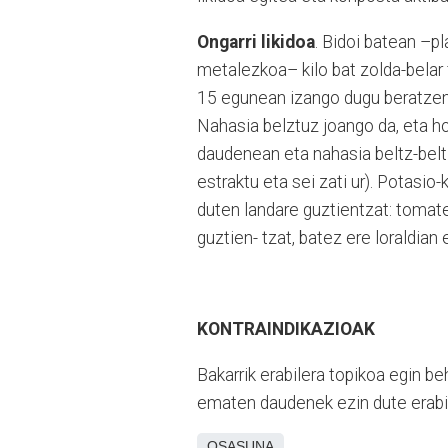
Ongarri likidoa
. Bidoi batean –p
metalezkoa– kilo bat zolda-belar f
15 egunean izango dugu beratzen
Nahasia belztuz joango da, eta h
daudenean eta nahasia beltz-beltza
estraktu eta sei zati ur). Potasio
duten landare guztientzat: tomate
guztien- tzat, batez ere loraldian
KONTRAINDIKAZIOAK
Bakarrik erabilera topikoa egin be
ematen daudenek ezin dute erabil
OSASUNA