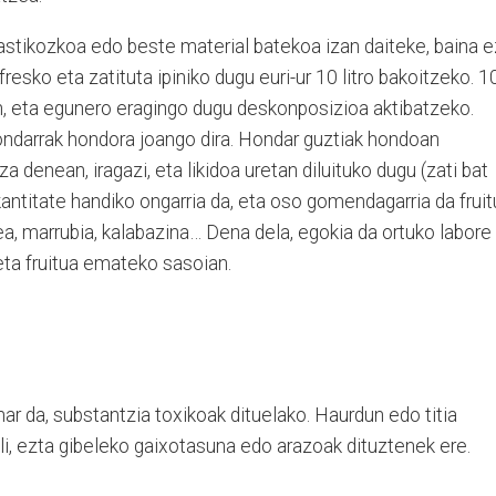
lastikozkoa edo beste material batekoa izan daiteke, baina e
resko eta zatituta ipiniko dugu euri-ur 10 litro bakoitzeko. 1
, eta egunero eragingo dugu deskonposizioa aktibatzeko.
ondarrak hondora joango dira. Hondar guztiak hondoan
 denean, iragazi, eta likidoa uretan diluituko dugu (zati bat
-kantitate handiko ongarria da, eta oso gomendagarria da frui
a, marrubia, kalabazina… Dena dela, egokia da ortuko labore
 eta fruitua emateko sasoian.
har da, substantzia toxikoak dituelako. Haurdun edo titia
i, ezta gibeleko gaixotasuna edo arazoak dituztenek ere.