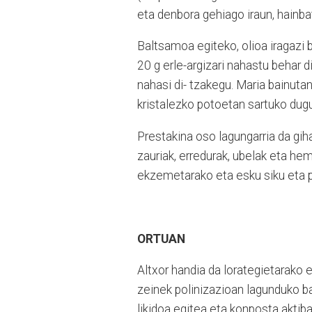
eta denbora gehiago iraun, hainba
Baltsamoa egiteko, olioa iragazi b
20 g erle-argizari nahastu behar di
nahasi di- tzakegu. Maria bainutan
kristalezko potoetan sartuko dugu, 
Prestakina oso lagungarria da gih
zauriak, erredurak, ubelak eta h
ekzemetarako eta esku siku eta pi
ORTUAN
Altxor handia da lorategietarako e
zeinek polinizazioan lagunduko bai
likidoa egitea eta konposta aktib