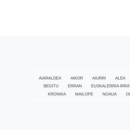
AIARALDEA
AIKOR
AIURRI
ALEA
BEGITU
ERRAN
EUSKALERRIA IRRA
KRONIKA
MAILOPE
NOAUA
O