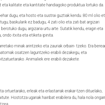
t eta kalitate eta kantitate handiagoko produktua lortuko da.
ehar dugu, eta hosto eta sustrai guztiak kendu. 80 ml olio e
tugu; baskularik ez badugu, 4 zati olio eta zati bat argizari
 berotuko dugu, argizaria urtu arte. Sutatik kendu, eragin eta
ondo itxita eta etiketa ipinita.
arretako minak arintzeko eta zauriak orbain- tzeko. Era berea
ematomak osatzen laguntzeko erabili dezakegu, eta
tzatuetarako. Animaliek ere erabili dezakete.
ta ortuetarako, erleak eta erlastarrak erakar-tzen dituelako,
tute. Hostotza ugariak hainbat erabilera du, hala nola ongarr
atzea.