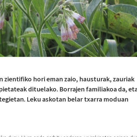
en zientifiko hori eman zaio, hausturak, zauriak
ietateak dituelako. Borrajen familiakoa da, et
ategietan. Leku askotan belar txarra moduan