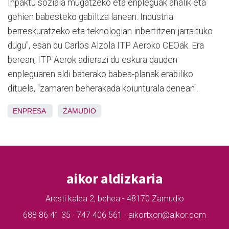
Inpaktu soziala mugatzeko eta enpleguak ahalik eta
gehien babesteko gabiltza lanean. Industria
berreskuratzeko eta teknologian inbertitzen jarraituko
dugu", esan du Carlos Alzola ITP Aeroko CEOak. Era
berean, ITP Aerok adierazi du eskura dauden
enpleguaren aldi baterako babes-planak erabiliko
dituela, "zamaren beherakada koiunturala denean".
ENPRESA
ZAMUDIO
aikor aldizkaria
Aresti kalea 2, behea - 48170 Zamudio
688 86 41 35 · 747 406 561 · aikortxori@aikor.com