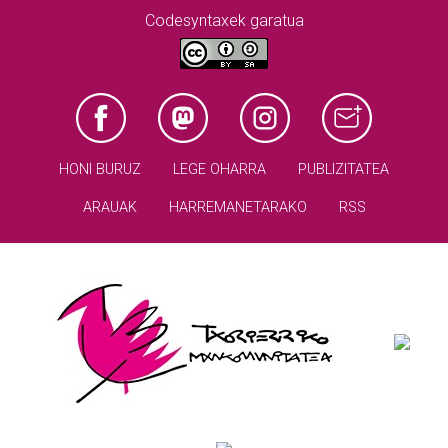
Codesyntaxek garatua
HONI BURUZ
LEGE OHARRA
PUBLIZITATEA
ARAUAK
HARREMANETARAKO
RSS