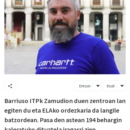
Entzun
Itzuli
Barriuso ITPk Zamudion duen zentroan lan
egiten du eta ELAko ordezkaria da langile
batzordean. Pasa den astean 194 behargin
kaleratuko dituztela iragarri zien