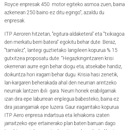
Royce enpresak 450
motor egiteko asmoa zuen, baina
azkenean 250 baino ez ditu egingo", azaldu du
enpresak.
ITP Aeroren hitzetan, "egitura-aldaketera" eta "txikiagoa
den merkatu berri batera" egokitu behar dute. Beraz,
"tamalez", lantegi guztietako langileen kopurua % 15
gutxitzea proposatu dute. "Hegazkingintzaren krisi
okerrenari aurre egin behar diogu eta, atsekabe handiz,
doikuntza hori iragarri behar dugu. Krisia hasi zenetik,
lan-kargaren beherakada ahal den neurrian arintzeko
neurriak lantzen ibili
gara. Neurri horiek erabilgarriak
izan dira epe laburrean enplegua babesteko, baina ez
dira jasangarriak epe luzera. Gaur iragarritako kopurua
ITP Aero enpresa indartsua eta lehiakorra izaten
jarraitzeko epe ertainerako plan baten barruan dago.