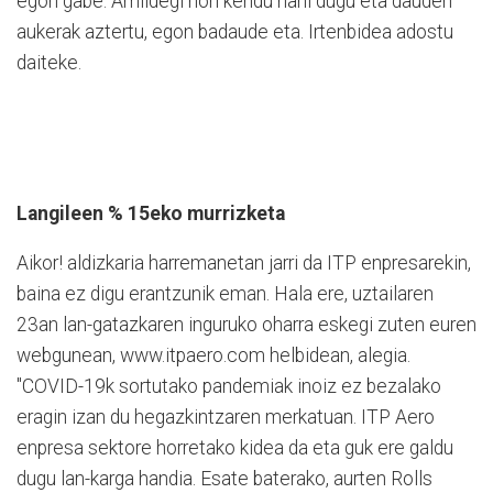
egon gabe. Amildegi hori kendu nahi dugu eta dauden
aukerak aztertu, egon badaude eta. Irtenbidea adostu
daiteke.
Langileen % 15eko murrizketa
Aikor! aldizkaria harremanetan jarri da ITP enpresarekin,
baina ez digu erantzunik eman. Hala ere, uztailaren
23an lan-gatazkaren inguruko oharra eskegi zuten euren
webgunean, www.itpaero.com helbidean, alegia.
"COVID-19k sortutako pandemiak inoiz ez bezalako
eragin izan du hegazkintzaren merkatuan. ITP Aero
enpresa sektore horretako kidea da eta guk ere galdu
dugu lan-karga handia. Esate baterako, aurten Rolls