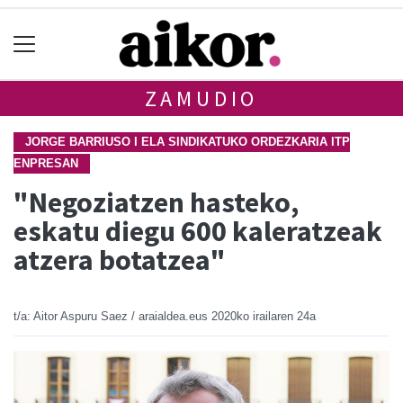
ZAMUDIO
JORGE BARRIUSO I ELA SINDIKATUKO ORDEZKARIA ITP
ENPRESAN
"Negoziatzen hasteko,
eskatu diegu 600 kaleratzeak
atzera botatzea"
t/a: Aitor Aspuru Saez / araialdea.eus
2020ko irailaren 24a