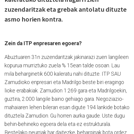
zuzendaritzak eta grebak antolatu dituzte
asmo horien kontra.
Zein da ITP enpresaren egoera?
Abuztuaren 31n zuzendaritzak jakinarazi zuen langileen
kopurua murriztuko zuela % 15ean talde osoan. Lau
mila beharginetik 600 kaleratu nahi dituzte. ITP SAU
Zamudioko enpresari eta Madrilgo beste biri eragingo
lioke erabakiak. Zamudion 1.269 gara eta Madrilgoekin,
guztira, 2.000 langile baino gehiago gara. Negoziazio-
mahaiaren lehen bileran esan digute 194 lankide botako
dituztela Zamudion. Gu horren aurka gaude. Uste dugu
behin-behineko egoera dela eta ez estrukturala.
Bestelako neurriak har daitezke, beharginak bota ordez.