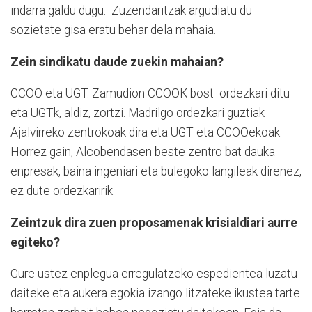
indarra galdu dugu.
Zuzendaritzak argudiatu du
sozietate gisa eratu behar dela mahaia.
Zein sindikatu daude zuekin ma­haian?
CCOO eta UGT. Zamudion CCOOK bost
ordezkari ditu
eta UGTk, aldiz, zortzi. Madrilgo ordezkari guztiak
Ajalvirreko zentrokoak dira eta UGT eta CCOOekoak.
Horrez gain, Alcobendasen beste zentro bat dauka
enpresak, baina ingeniari eta bulegoko langileak direnez,
ez dute ordezkaririk.
Zeintzuk dira zuen proposamenak krisialdiari aurre
egiteko?
Gure ustez enplegua erregulatzeko espedientea luzatu
daiteke eta aukera egokia izango litzateke ikustea tarte