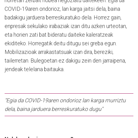
horretan zerbait hobea negoziatu daitekeen. Egia da
COVID-19aren ondorioz, lan karga jaitsi dela, baina
badakigu jarduera berreskuratuko dela. Horrez gain,
enpresak sekulako irabaziak izan ditu azken urteotan,
eta horien zati bat bideratu daiteke kaleratzeak
ekiditeko. Horregatik deitu ditugu sei greba egun.
Mobilizazioak arrakastatsuak izan dira, bereziki,
tailerretan. Bulegoetan ez dakigu zein den jarraipena,
jendeak telelana baitauka.
"Egia da COVID-19aren ondorioz lan karga murriztu
dela, baina jarduera berreskuratuko dugu"