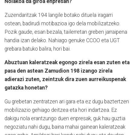
Nolakoa da giroa enpresan?
Zuzendaritzak 194 langile botako dituela iragarri
ostean, badirudi motibazioa igo dela mobilizatzeko.
Pozik gaude, esan bezala, tailerretan greben jarraipena
handia izan delako. Nahiago genuke CCOO eta UGT
grebara batuko balira, hori bai.
Abuztuan kaleratzeak egongo zirela esan zuten eta
pasa den astean Zamudion 198 izango zirela
adierazi zuten, zeintzuk dira zuen aurreikuspenak
gatazka honetan?
Gu grebetan zentratzen ari gara eta ez dugu baztertzen
mobilizazio gehiago deitzea eta hori indartzea. Ez
dakigu nola erantzungo duen enpresak, guk hau guztia
negoziatu nahi dugu, baina mahai gainean kaleratzeak