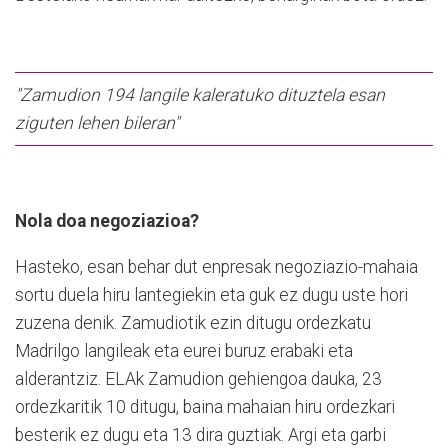
"Zamudion 194 langile kaleratuko dituztela esan
ziguten lehen bileran"
Nola doa negoziazioa?
Hasteko, esan behar dut enpresak negoziazio-mahaia
sortu duela hiru lantegiekin eta guk ez dugu uste hori
zuzena denik. Zamudiotik ezin ditugu ordezkatu
Madrilgo langileak eta eurei buruz erabaki eta
alderantziz. ELAk Zamudion gehiengoa dauka, 23
ordezkaritik 10 ditugu, baina mahaian hiru ordezkari
besterik ez dugu eta 13 dira guztiak. Argi eta garbi