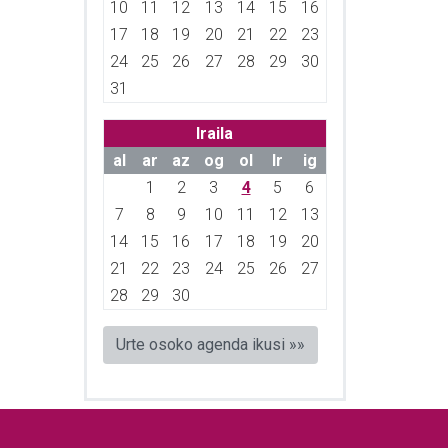
10
11
12
13
14
15
16
17
18
19
20
21
22
23
24
25
26
27
28
29
30
31
Iraila
al
ar
az
og
ol
lr
ig
1
2
3
4
5
6
7
8
9
10
11
12
13
14
15
16
17
18
19
20
21
22
23
24
25
26
27
28
29
30
Urte osoko agenda ikusi »»