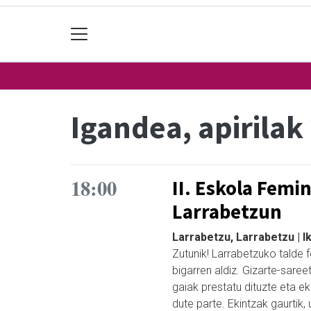
Igandea, apirilak
18:00
II. Eskola Femi
Larrabetzun
Larrabetzu, Larrabetzu | I
Zutunik! Larrabetzuko talde 
bigarren aldiz. Gizarte-sare
gaiak prestatu dituzte eta ek
dute parte. Ekintzak gaurtik, u