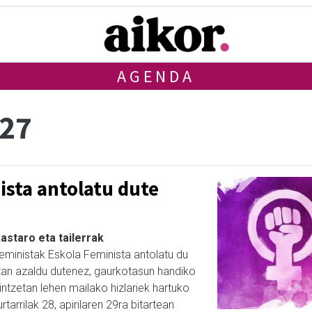
AGENDA
 27
nista antolatu dute
kastaro eta tailerrak
feministak Eskola Feminista antolatu du
etan azaldu dutenez, gaurkotasun handiko
intzetan lehen mailako hizlariek hartuko
rtarrilak 28, apirilaren 29ra bitartean