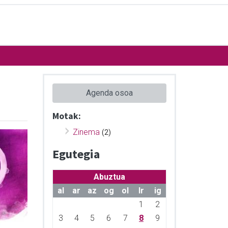
Agenda osoa
Motak:
Zinema
(2)
Egutegia
Abuztua
al
ar
az
og
ol
lr
ig
1
2
3
4
5
6
7
8
9