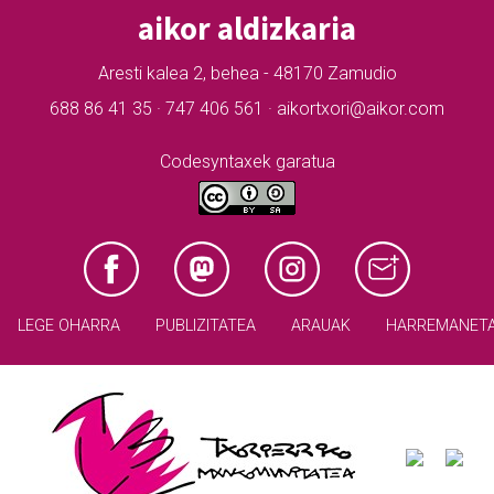
aikor aldizkaria
Aresti kalea 2, behea - 48170 Zamudio
688 86 41 35 · 747 406 561 · aikortxori@aikor.com
Codesyntaxek garatua
LEGE OHARRA
PUBLIZITATEA
ARAUAK
HARREMANET