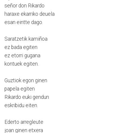
señor don Rikardo
haraxe ekarriko deuela
esan eintte dago.
Saratzetik kamiñoa
ez bada egiten
ez etorri gugana
kontuek egiten.
Guztiok egon ginen
papela egiten
Rikardo euki gendun
eskribidu eiten.
Ederto arregleute
joan ginen etxera