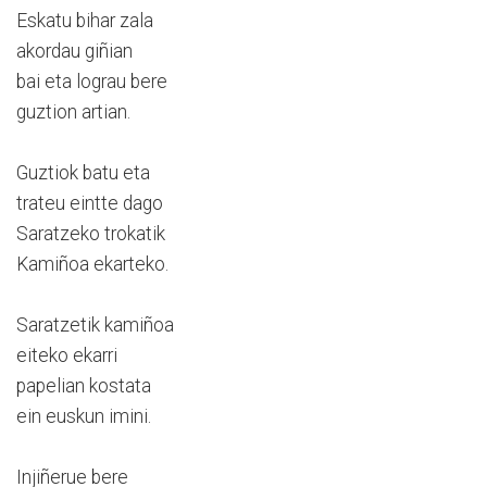
Eskatu bihar zala
akordau giñian
bai eta lograu bere
guztion artian.
Guztiok batu eta
trateu eintte dago
Saratzeko trokatik
Kamiñoa ekarteko.
Saratzetik kamiñoa
eiteko ekarri
papelian kostata
ein euskun imini.
Injiñerue bere