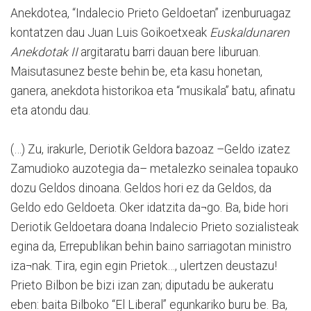
Anekdotea, “Indalecio Prieto Geldoetan” izenburuagaz
kontatzen dau Juan Luis Goikoetxeak
Euskaldunaren
Anekdotak II
argitaratu barri dauan bere liburuan.
Maisutasunez beste behin be, eta kasu honetan,
ganera, anekdota historikoa eta “musikala” batu, afinatu
eta atondu dau.
(…) Zu, irakurle, Deriotik Geldora bazoaz –Geldo izatez
Zamudioko auzotegia da– metalezko seinalea topauko
dozu Geldos dinoana. Geldos hori ez da Geldos, da
Geldo edo Geldoeta. Oker idatzita da¬go. Ba, bide hori
Deriotik Geldoetara doana Indalecio Prieto sozialisteak
egina da, Errepublikan behin baino sarriagotan ministro
iza¬nak. Tira, egin egin Prietok…, ulertzen deustazu!
Prieto Bilbon be bizi izan zan; diputadu be aukeratu
eben: baita Bilboko “El Liberal” egunkariko buru be. Ba,