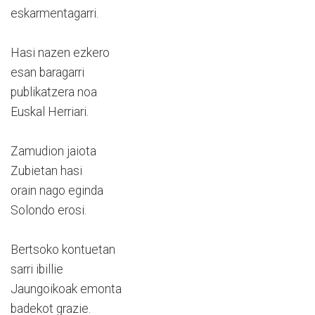
eskarmentagarri.
Hasi nazen ezkero
esan baragarri
publikatzera noa
Euskal Herriari.
Zamudion jaiota
Zubietan hasi
orain nago eginda
Solondo erosi.
Bertsoko kontuetan
sarri ibillie
Jaungoikoak emonta
badekot grazie.