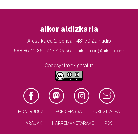
aikor aldizkaria
Aresti kalea 2, behea - 48170 Zamudio
688 86 41 35 · 747 406 561 · aikortxori@aikor.com
Codesyntaxek garatua
HONI BURUZ
LEGE OHARRA
PUBLIZITATEA
ARAUAK
HARREMANETARAKO
RSS