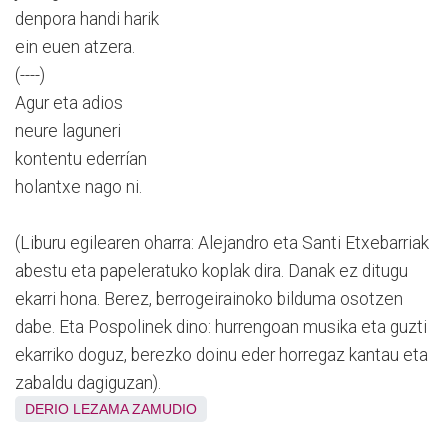
denpora handi harik
ein euen atzera.
(----)
Agur eta adios
neure laguneri
kontentu ederrían
holantxe nago ni.
(Liburu egilearen oharra: Alejandro eta Santi Etxebarriak
abestu eta papeleratuko koplak dira. Danak ez ditugu
ekarri hona. Berez, berrogeirainoko bilduma osotzen
dabe. Eta Pospolinek dino: hurrengoan musika eta guzti
ekarriko doguz, berezko doinu eder horregaz kantau eta
zabaldu dagiguzan).
DERIO
LEZAMA
ZAMUDIO