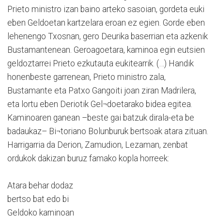
Prieto ministro izan baino arteko sasoian, gordeta euki
eben Geldoetan kartzelara eroan ez egien. Gorde eben
lehenengo Txosnan, gero Deurika baserrian eta azkenik
Bustamantenean. Geroagoetara, kaminoa egin eutsien
geldoztarrei Prieto ezkutauta eukitearrik. (…) Handik
honenbeste garrenean, Prieto ministro zala,
Bustamante eta Patxo Gangoiti joan ziran Madrilera,
eta lortu eben Deriotik Gel¬doetarako bidea egitea.
Kaminoaren ganean –beste gai batzuk dirala-eta be
badaukaz– Bi¬toriano Bolunburuk bertsoak atara zituan.
Harrigarria da Derion, Zamudion, Lezaman, zenbat
ordukok dakizan buruz famako kopla horreek:
Atara behar dodaz
bertso bat edo bi
Geldoko karninoan