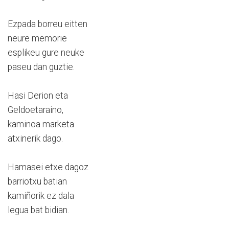
Ezpada borreu eitten
neure memorie
esplikeu gure neuke
paseu dan guztie.
Hasi Derion eta
Geldoetaraino,
kaminoa marketa
atxinerik dago.
Hamasei etxe dagoz
barriotxu batian
kamiñorik ez dala
legua bat bidian.