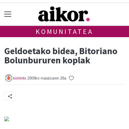
KOMUNITATEA
Geldoetako bidea, Bitoriano
Bolunbururen koplak
tximintx
2009ko maiatzaren 28a