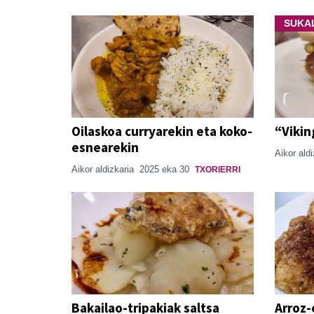
SUKA
Oilaskoa curryarekin eta koko-
“Vikin
esnearekin
Aikor ald
Aikor aldizkaria
2025 eka 30
TXORIERRI
Bakailao-tripakiak saltsa
Arroz-