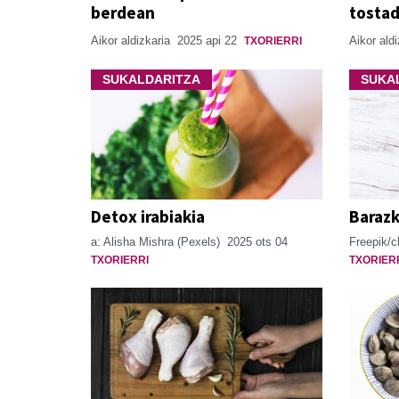
berdean
tosta
Aikor aldizkaria
2025 api 22
Aikor ald
TXORIERRI
SUKALDARITZA
SUKA
Detox irabiakia
Barazk
a: Alisha Mishra (Pexels)
2025 ots 04
Freepik/
TXORIERRI
TXORIER