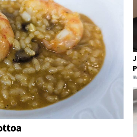
J
p
Iñ
ottoa