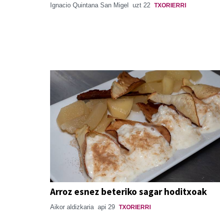
Ignacio Quintana San Migel
uzt 22
TXORIERRI
Arroz esnez beteriko sagar hoditxoak
Aikor aldizkaria
api 29
TXORIERRI