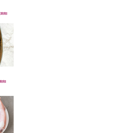
ERRI
RRI