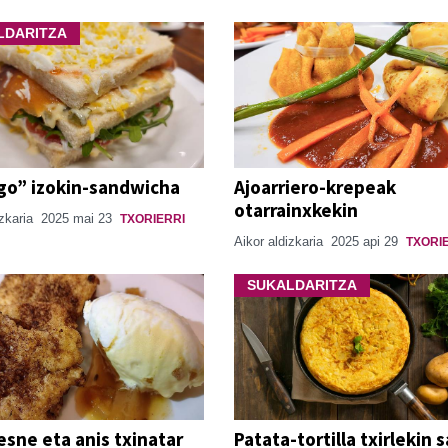
LDARITZA
go” izokin-sandwicha
Ajoarriero-krepeak
otarrainxkekin
izkaria
2025 mai 23
TXORIERRI
Aikor aldizkaria
2025 api 29
TXORI
SUKALDARITZA
esne eta anis txinatar
Patata-tortilla txirlekin s