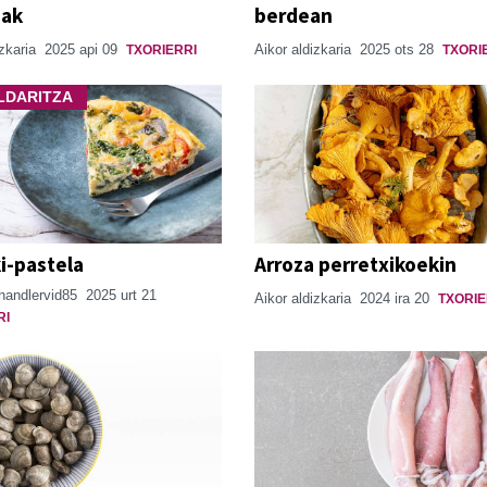
dak
berdean
izkaria
2025 api 09
Aikor aldizkaria
2025 ots 28
TXORIERRI
TXORI
LDARITZA
i-pastela
Arroza perretxikoekin
chandlervid85
2025 urt 21
Aikor aldizkaria
2024 ira 20
TXORIE
RI