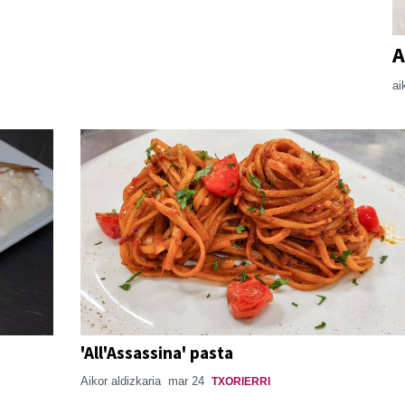
A
ai
'All'Assassina' pasta
Aikor aldizkaria
mar 24
TXORIERRI