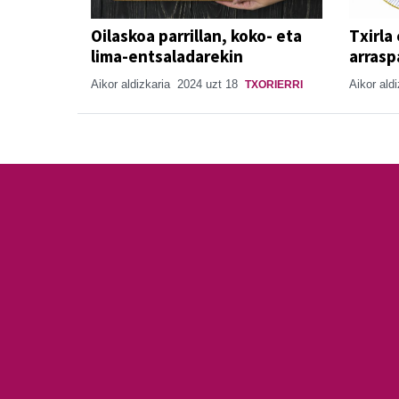
Oilaskoa parrillan, koko- eta
Txirla
lima-entsaladarekin
arrasp
Aikor aldizkaria
2024 uzt 18
Aikor ald
TXORIERRI