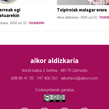
 erreak ogi
Txipiroiak malagar erara
atuarekin
Aikor aldizkaria
2024 uzt 01
TXORI
izkaria
2024 uzt 12
TXORIERRI
aikor aldizkaria
Aresti kalea 2, behea - 48170 Zamudio
688 86 41 35 · 747 406 561 · aikortxori@aikor.com
Codesyntaxek garatua