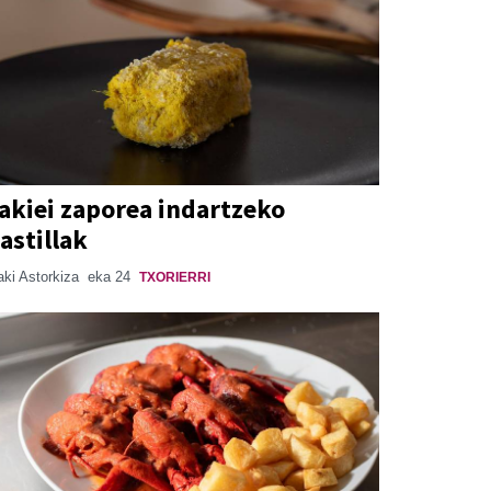
akiei zaporea indartzeko
astillak
aki Astorkiza
eka 24
TXORIERRI