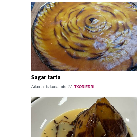
Sagar tarta
Aikor aldizkaria
ots 27
TXORIERRI