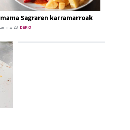
mama Sagraren karramarroak
kor
mai 28
DERIO