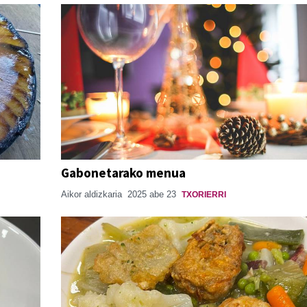
Gabonetarako menua
Aikor aldizkaria
2025 abe 23
TXORIERRI