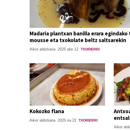
Madaria plantxan banilla erara egindako 
mousse eta txokolate beltz saltsarekin
Aikor aldizkaria
2025 abe 12
TXORIERRI
Kokozko flana
Antxoa
entsa
Aikor aldizkaria
2025 ira 22
TXORIERRI
Aikor ald