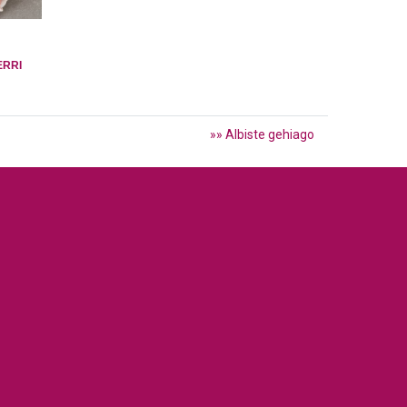
ERRI
»» Albiste gehiago