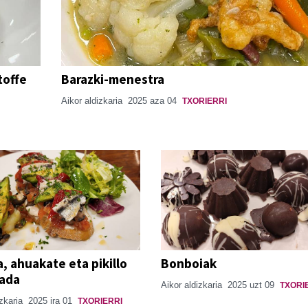
toffe
Barazki-menestra
Aikor aldizkaria
2025 aza 04
TXORIERRI
, ahuakate eta pikillo
Bonboiak
lada
Aikor aldizkaria
2025 uzt 09
TXORI
izkaria
2025 ira 01
TXORIERRI