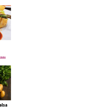
ERRI
alsa