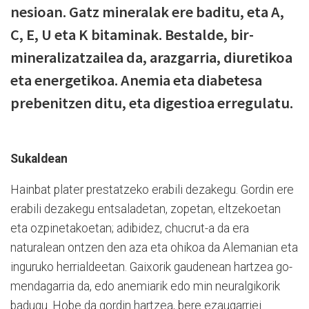
nesioan. Gatz mineralak ere baditu, eta A,
C, E, U eta K bitaminak. Bestalde, bir­
mineralizatzailea da, arazgarria, diu­re­ti­koa
eta energetikoa. Anemia eta dia­be­tesa
prebenitzen ditu, eta digestioa erre­gulatu.
Sukaldean
Hainbat plater prestatzeko erabili de­zakegu. Gordin ere
erabili dezakegu en­tsaladetan, zopetan, eltzekoetan
eta oz­pinetakoetan; adibidez, chucrut-a da era
naturalean ontzen den aza eta ohi­koa da Alemanian eta
inguruko he­rrial­de­etan. Gaixorik gaudenean hartzea go­
mendagarria da, edo anemiarik edo min neuralgikorik
badugu. Hobe da gordin hartzea, bere ezaugarriei