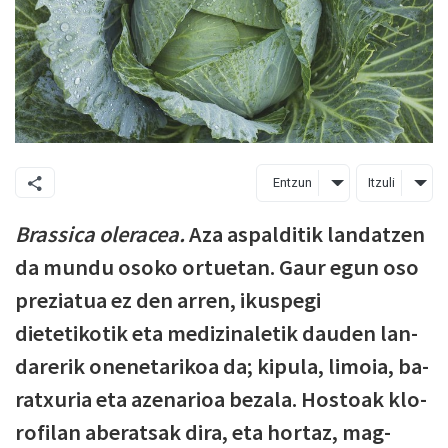
Entzun
Itzuli
Brassica oleracea.
Aza aspalditik lan­datzen
da mundu osoko ortuetan. Gaur egun oso
preziatua ez den arren, ikuspegi
dietetikotik eta medizinaletik dauden lan­
darerik onenetarikoa da; kipula, limoia, ba­
ratxuria eta azenarioa bezala. Hostoak klo­
rofilan aberatsak dira, eta hortaz, mag­