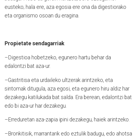
eusteko; hala ere, aza egosia ere ona da digestiorako
eta organismo osoan du eragina.
Propietate sendagarriak
–Digestioa hobetzeko, egunero hartu behar da
edalontzi bat aza-ur.
–Gastritisa eta urdaileko ultzerak arin­tzeko, eta
sintomak ditugula, aza egosi, eta egunero hiru aldiz har
dezakegu ka­tilukada bat salda. Era berean, edalontzi bat
edo bi aza-ur har dezakegu.
–Erreduretan aza-zapia ipini dezake­gu, haiek arintzeko.
–Bronkitisik, marrantarik edo eztulik ba­­dugu, edo ahotsa