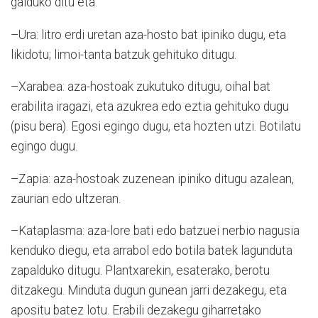
galduko ditu eta.
–Ura: litro erdi uretan aza-hosto bat ipini­ko dugu, eta
likidotu; limoi-tanta ba­tzuk gehituko ditugu.
–Xarabea: aza-hostoak zukutuko di­tu­gu, oihal bat
erabilita iragazi, eta azukrea edo eztia gehituko dugu
(pisu bera). Egosi egingo dugu, eta hozten utzi. Botilatu
egingo dugu.
–Zapia: aza-hostoak zuzenean ipiniko ditugu azalean,
zaurian edo ultzeran.
–Kataplasma: aza-lore bati edo ba­tzuei nerbio nagusia
kenduko diegu, eta arrabol edo botila batek lagunduta
za­pal­duko ditugu. Plantxarekin, esaterako, be­rotu
ditzakegu. Minduta dugun gunean ja­rri dezakegu, eta
apositu batez lotu. Era­bili dezakegu giharretako