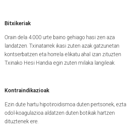
Bitxikeriak
Orain dela 4.000 urte baino gehiago hasi zen aza
landatzen. Txinatarrek ikasi zuten azak gatzunetan
kontserbatzen eta horrela elikatu ahal izan zituzten
Txinako Hesi Handia egin zuten milaka langileak.
Kontraindikazioak
Ezin dute hartu hipotiroidismoa du­ten pertsonek, ezta
odol-koagulazioa al­datzen duten botikak hartzen
dituztenek ere.