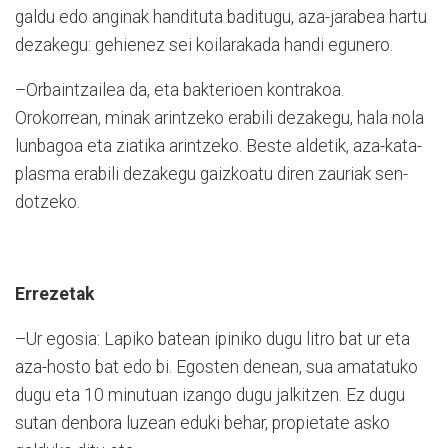
galdu edo anginak han­dituta baditugu, aza-jarabea hartu
de­zakegu: gehienez sei koilarakada handi egu­ne­ro.
–Orbaintzailea da, eta bakterioen kon­tra­koa.
Orokorrean, minak arintzeko era­bili de­zakegu, hala nola
lunbagoa eta zia­tika arintzeko. Beste aldetik, aza-ka­ta­
plasma era­bili dezakegu gaizkoatu di­ren zauriak sen­
dotzeko.
Errezetak
–Ur egosia: Lapiko batean ipiniko du­gu litro bat ur eta
aza-hosto bat edo bi. Egosten denean, sua amatatuko
dugu eta 10 minutuan izango dugu jalkitzen. Ez du­gu
sutan denbora luzean eduki behar, propietate asko