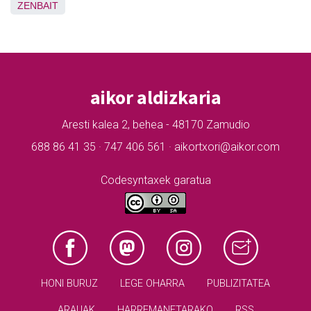
ZENBAIT
aikor aldizkaria
Aresti kalea 2, behea - 48170 Zamudio
688 86 41 35 · 747 406 561 · aikortxori@aikor.com
Codesyntaxek garatua
HONI BURUZ
LEGE OHARRA
PUBLIZITATEA
ARAUAK
HARREMANETARAKO
RSS