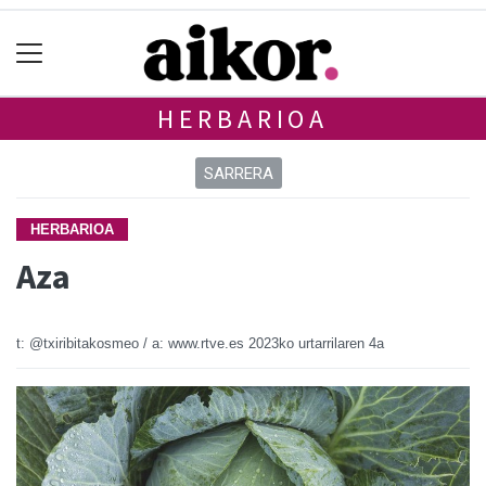
HERBARIOA
SARRERA
HERBARIOA
Aza
t: @txiribitakosmeo / a: www.rtve.es
2023ko urtarrilaren 4a