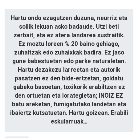
Hartu ondo ezagutzen duzuna, neurriz eta
soilik lekuan asko ba­daude. Utzi beti
zerbait, eta ez atera landarea sustraitik.
Ez moztu loreen % 20 baino gehiago,
zuhaitzak edo zuhaixkak badira. Ez jaso
gune ba­bestuetan edo parke naturaletan.
Hartu dezakezu larreetan eta autorik
pasatzen ez den bide-ertzetan, gol­datu
gabeko basoetan, toxikorik erabiltzen ez
den ortuetan eta lo­ra­tegietan; INOIZ EZ
batu areketan, fumigatutako landetan eta
ibaiertz kutsatuetan. Hartu goizean. Erabili
es­kularruak…