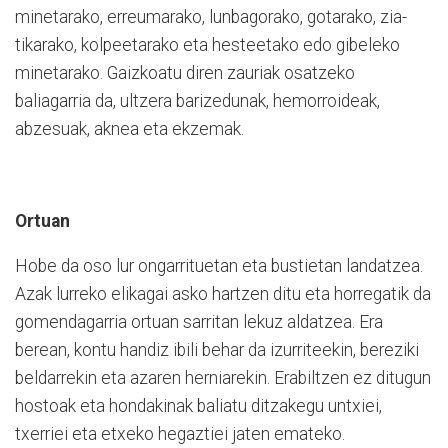
minetarako, erreumarako, lunbagorako, gotarako, zia­
tikarako, kolpeetarako eta hesteetako edo gibeleko
minetarako. Gaizkoatu diren zau­riak osatzeko
baliagarria da, ultzera bari­zedunak, hemorroideak,
abzesuak, aknea eta ekzemak.
Ortuan
Hobe da oso lur ongarrituetan eta bustietan landatzea.
Azak lurreko eli­kagai asko hartzen ditu eta horregatik da
gomendagarria ortuan sarritan lekuz al­datzea. Era
berean, kontu handiz ibili be­har da izurriteekin, bereziki
beldarrekin eta azaren herniarekin. Erabiltzen ez di­tugun
hostoak eta hondakinak baliatu di­tzakegu untxiei,
txerriei eta etxeko he­gaztiei jaten emateko.