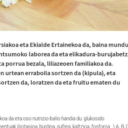
rsiakoa eta Ekialde Ertainekoa da, baina mund
ntsumoko laborea da eta elikadura-burujabetz
a porrua bezala, liliazeoen familiakoa da.
n urtean erraboila sortzen da (kipula), eta
sortzen da, loratzen da eta fruitu ematen du
oa da eta oso nutrizio-balio handia du: glu­kosido
entuak (potasioa, burdina, su­frea, kaltzioa, fosforoa…) A, B, 