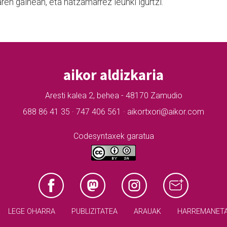
aren gainean, eta ha­tzamarrez leunki igurtzi.
aikor aldizkaria
Aresti kalea 2, behea - 48170 Zamudio
688 86 41 35 · 747 406 561 · aikortxori@aikor.com
Codesyntaxek garatua
LEGE OHARRA
PUBLIZITATEA
ARAUAK
HARREMANET