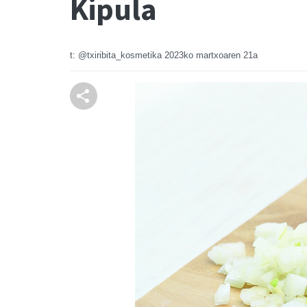
Kipula
t: @txiribita_kosmetika
2023ko martxoaren 21a