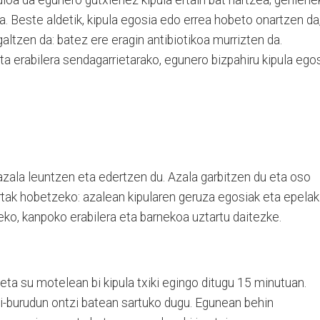
a. Beste aldetik, kipula egosia edo errea hobeto onartzen da
 galtzen da: ba­tez ere eragin antibiotikoa murrizten da.
 era­bilera sendagarrietarako, egunero biz­pahiru kipula ego
azala leuntzen eta edertzen du. Azala garbitzen du eta oso
tak hobetzeko: azalean kipularen ge­ruza egosiak eta epelak
teko, kanpoko erabilera eta barnekoa uztartu daitezke.
, eta su motelean bi kipula txiki egingo ditugu 15 minutuan.
ai-burudun ontzi batean sartuko dugu. Egunean behin