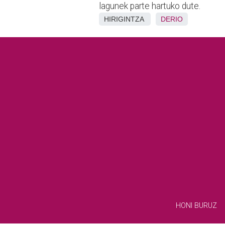
lagunek parte hartuko dute.
HIRIGINTZA
DERIO
HONI BURUZ