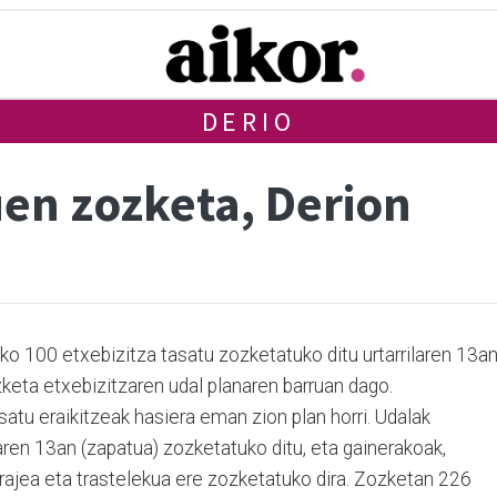
DERIO
uen zozketa, Derion
o 100 etxebizitza tasatu zozketatuko ditu urtarrilaren 13an
keta etxebizitzaren udal planaren barruan dago.
atu eraikitzeak hasiera eman zion plan horri. Udalak
laren 13an (zapatua) zozketatuko ditu, eta gainerakoak,
rajea eta trastelekua ere zozketatuko dira. Zozketan 226