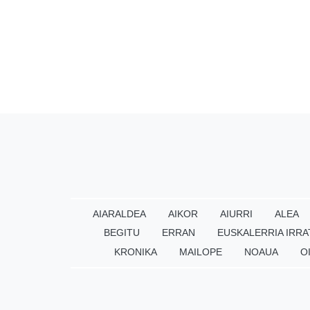
AIARALDEA
AIKOR
AIURRI
ALEA
BEGITU
ERRAN
EUSKALERRIA IRRA
KRONIKA
MAILOPE
NOAUA
O