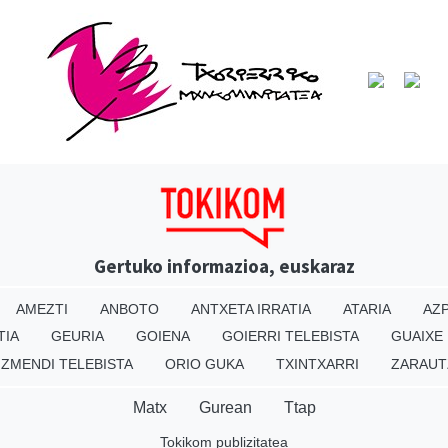
Gertuko informazioa, euskaraz
AMEZTI
ANBOTO
ANTXETA IRRATIA
ATARIA
AZP
TIA
GEURIA
GOIENA
GOIERRI TELEBISTA
GUAIXE
IZMENDI TELEBISTA
ORIO GUKA
TXINTXARRI
ZARAUT
Matx
Gurean
Ttap
Tokikom publizitatea