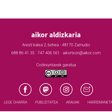
aikor aldizkaria
Aresti kalea 2, behea - 48170 Zamudio
688 86 41 35 · 747 406 561 · aikortxori@aikor.com
Codesyntaxek garatua
LEGE OHARRA
PUBLIZITATEA
ARAUAK
HARREMANET