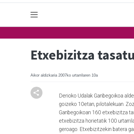
Etxebizitza tasat
Aikor aldizkaria
2007ko urtarrilaren 10a
Derioko Udalak Ganbegoikoa aldek
goizeko 10etan, pilotalekuan. Zoz
Ganbegoikoan 160 etxebizitza tas
etxebizitza horietatik 100 urtarri
geroago. Etxebizitzekin batera ga