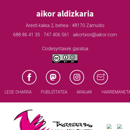
aikor aldizkaria
Aresti kalea 2, behea - 48170 Zamudio
688 86 41 35 · 747 406 561 · aikortxori@aikor.com
Codesyntaxek garatua
LEGE OHARRA
PUBLIZITATEA
ARAUAK
HARREMANET