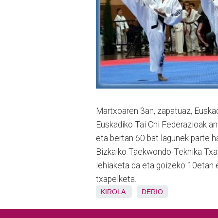
Martxoaren 3an, zapatuaz, Euskad
Euskadiko Tai Chi Federazioak ant
eta bertan 60 bat lagunek parte 
Bizkaiko Taekwondo-Teknika Txap
lehiaketa da eta goizeko 10etan 
txapelketa.
KIROLA
DERIO