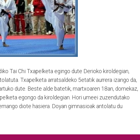
iko Tai Chi Txapelketa egingo dute Derioko kiroldegian,
olatuta. Txapelketa arratsaldeko 5etatik aurrera izango da,
hartuko dute. Beste alde batetik, martxoaren 18an, domekaz,
elketa egongo da kiroldegian. Hori umeei zuzendutako
emango diote hasiera. Doyan gimnasioak antolatu du