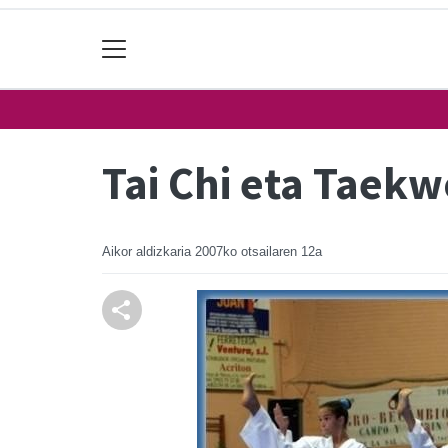
Tai Chi eta Taek
Aikor aldizkaria
2007ko otsailaren 12a