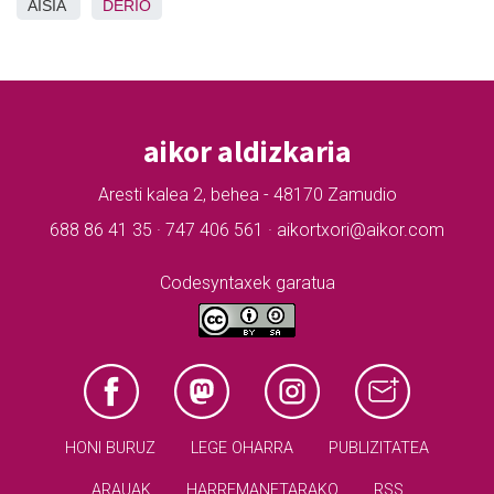
AISIA
DERIO
aikor aldizkaria
Aresti kalea 2, behea - 48170 Zamudio
688 86 41 35 · 747 406 561 · aikortxori@aikor.com
Codesyntaxek garatua
HONI BURUZ
LEGE OHARRA
PUBLIZITATEA
ARAUAK
HARREMANETARAKO
RSS