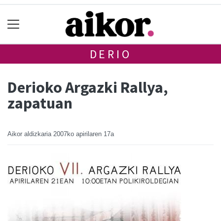
DERIO
Derioko Argazki Rallya,
zapatuan
Aikor aldizkaria
2007ko apirilaren 17a