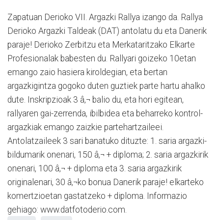
Zapatuan Derioko VII. Argazki Rallya izango da. Rallya
Derioko Argazki Taldeak (DAT) antolatu du eta Danerik
paraje! Derioko Zerbitzu eta Merkataritzako Elkarte
Profesionalak babesten du. Rallyari goizeko 10etan
emango zaio hasiera kiroldegian, eta bertan
argazkigintza gogoko duten guztiek parte hartu ahalko
dute. Inskripzioak 3 â‚¬ balio du, eta hori egitean,
rallyaren gai-zerrenda, ibilbidea eta beharreko kontrol-
argazkiak emango zaizkie partehartzaileei.
Antolatzaileek 3 sari banatuko dituzte: 1. saria argazki-
bildumarik onenari, 150 â‚¬ + diploma; 2. saria argazkirik
onenari, 100 â‚¬ + diploma eta 3. saria argazkirik
originalenari, 30 â‚¬ko bonua Danerik paraje! elkarteko
komertzioetan gastatzeko + diploma. Informazio
gehiago: www.datfotoderio.com.