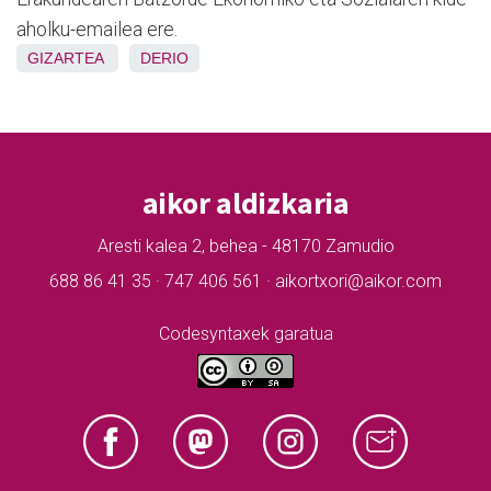
aholku-emailea ere.
GIZARTEA
DERIO
aikor aldizkaria
Aresti kalea 2, behea - 48170 Zamudio
688 86 41 35 · 747 406 561 · aikortxori@aikor.com
Codesyntaxek garatua