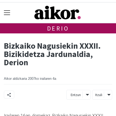
DERIO
Bizkaiko Nagusiekin XXXII.
Bizikidetza Jardunaldia,
Derion
Aikor aldizkaria
2007ko irailaren 4a
Entzun
Itzuli
Irailaren 16an, domekaz, Bizkaiko Nagusiekin XXXII.