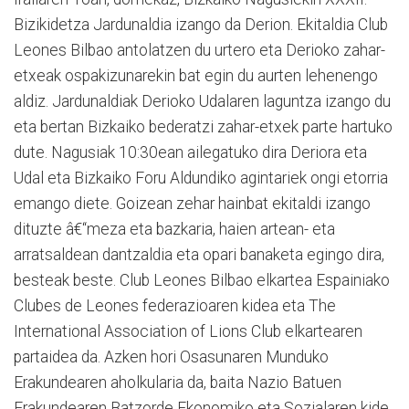
Bizikidetza Jardunaldia izango da Derion. Ekitaldia Club
Leones Bilbao antolatzen du urtero eta Derioko zahar-
etxeak ospakizunarekin bat egin du aurten lehenengo
aldiz. Jardunaldiak Derioko Udalaren laguntza izango du
eta bertan Bizkaiko bederatzi zahar-etxek parte hartuko
dute. Nagusiak 10:30ean ailegatuko dira Deriora eta
Udal eta Bizkaiko Foru Aldundiko agintariek ongi etorria
emango diete. Goizean zehar hainbat ekitaldi izango
dituzte â€“meza eta bazkaria, haien artean- eta
arratsaldean dantzaldia eta opari banaketa egingo dira,
besteak beste. Club Leones Bilbao elkartea Espainiako
Clubes de Leones federazioaren kidea eta The
International Association of Lions Club elkartearen
partaidea da. Azken hori Osasunaren Munduko
Erakundearen aholkularia da, baita Nazio Batuen
Erakundearen Batzorde Ekonomiko eta Sozialaren kide