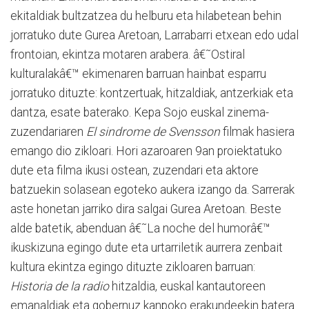
ekitaldiak bultzatzea du helburu eta hilabetean behin
jorratuko dute Gurea Aretoan, Larrabarri etxean edo udal
frontoian, ekintza motaren arabera. â€˜Ostiral
kulturalakâ€™ ekimenaren barruan hainbat esparru
jorratuko dituzte: kontzertuak, hitzaldiak, antzerkiak eta
dantza, esate baterako. Kepa Sojo euskal zinema-
zuzendariaren
El sindrome de Svensson
filmak hasiera
emango dio zikloari. Hori azaroaren 9an proiektatuko
dute eta filma ikusi ostean, zuzendari eta aktore
batzuekin solasean egoteko aukera izango da. Sarrerak
aste honetan jarriko dira salgai Gurea Aretoan. Beste
alde batetik, abenduan â€˜La noche del humorâ€™
ikuskizuna egingo dute eta urtarriletik aurrera zenbait
kultura ekintza egingo dituzte zikloaren barruan:
Historia de la radio
hitzaldia, euskal kantautoreen
emanaldiak eta gobernuz kanpoko erakundeekin batera