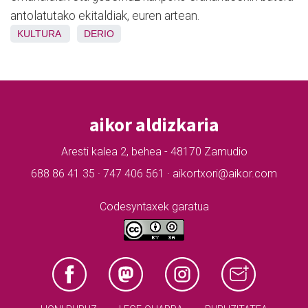
antolatutako ekitaldiak, euren artean.
KULTURA
DERIO
aikor aldizkaria
Aresti kalea 2, behea - 48170 Zamudio
688 86 41 35 · 747 406 561 · aikortxori@aikor.com
Codesyntaxek garatua