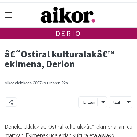
DERIO
â€˜Ostiral kulturalakâ€™
ekimena, Derion
Aikor aldizkaria
2007ko urriaren 22a
Entzun
Itzuli
Derioko Udalak â€˜Ostiral kulturalakâ€™ ekimena jarri du
martxan. Ekimenak udalerrian kultura eta aisiako